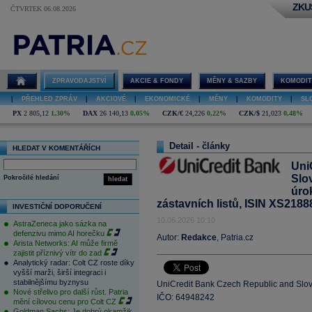
ZKU
ČTVRTEK 06.08.2026
ZPRAVODAJSTVÍ
AKCIE & FONDY
MĚNY & SAZBY
KOMODIT
|
PŘEHLED ZPRÁV
|
AKCIOVÉ
|
EKONOMICKÉ
|
MĚNY
|
KOMODITY
|
SL
PX
2 805,12
1,30%
DAX
26 140,13
0,05%
CZK/€
24,226
0,22%
CZK/$
21,023
0,48%
Detail - články
HLEDAT V KOMENTÁŘÍCH
Uni
Slo
Pokročilé hledání
hledat
úro
zástavních listů, ISIN XS218
INVESTIČNÍ DOPORUČENÍ
10.06.2026 10:10
AstraZeneca jako sázka na
defenzivu mimo AI horečku
Autor:
Redakce
, Patria.cz
Arista Networks: AI může firmě
zajistit příznivý vítr do zad
Analytický radar: Colt CZ roste díky
vyšší marži, širší integraci i
stabilnějšímu byznysu
UniCredit Bank Czech Republic and Slova
Nové střelivo pro další růst. Patria
IČO: 64948242
mění cílovou cenu pro Colt CZ
Goldman Sachs: Je dobrý okamžik