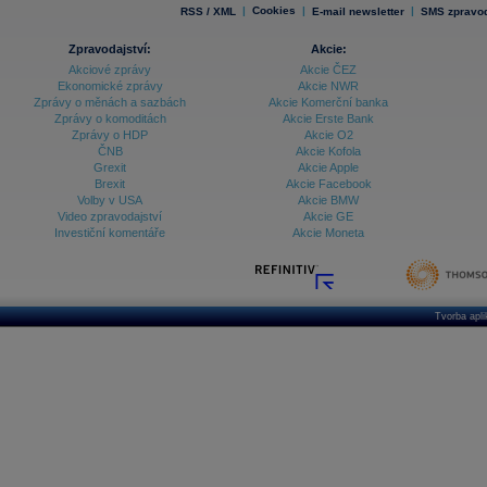
|
Cookies
|
|
RSS / XML
E-mail newsletter
SMS zpravod
Zpravodajství:
Akcie:
Akciové zprávy
Akcie ČEZ
Ekonomické zprávy
Akcie NWR
Zprávy o měnách a sazbách
Akcie Komerční banka
Zprávy o komoditách
Akcie Erste Bank
Zprávy o HDP
Akcie O2
ČNB
Akcie Kofola
Grexit
Akcie Apple
Brexit
Akcie Facebook
Volby v USA
Akcie BMW
Video zpravodajství
Akcie GE
Investiční komentáře
Akcie Moneta
Tvorba apl