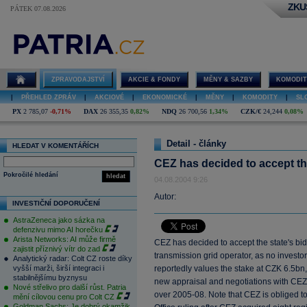
ZKU
PÁTEK 07.08.2026
ZPRAVODAJSTVÍ
AKCIE & FONDY
MĚNY & SAZBY
KOMODIT
|
PŘEHLED ZPRÁV
|
AKCIOVÉ
|
EKONOMICKÉ
|
MĚNY
|
KOMODITY
|
SL
PX
2 785,07
-0,71%
DAX
26 355,35
0,82%
NDQ
26 700,56
1,34%
CZK/€
24,244
0,08%
Detail - články
HLEDAT V KOMENTÁŘÍCH
CEZ has decided to accept th
Pokročilé hledání
hledat
04.08.2004 9:26
Autor:
INVESTIČNÍ DOPORUČENÍ
AstraZeneca jako sázka na
defenzivu mimo AI horečku
Arista Networks: AI může firmě
CEZ has decided to accept the state's bi
zajistit příznivý vítr do zad
transmission grid operator, as no investor
Analytický radar: Colt CZ roste díky
vyšší marži, širší integraci i
reportedly values the stake at CZK 6.5bn,
stabilnějšímu byznysu
new appraisal and negotiations with CEZ
Nové střelivo pro další růst. Patria
over 2005-08. Note that CEZ is obliged to
mění cílovou cenu pro Colt CZ
Goldman Sachs: Je dobrý okamžik