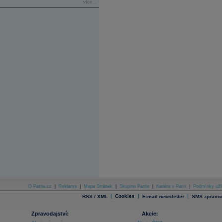
více...
O Patria.cz
|
Reklama
|
Mapa Stránek
|
Skupina Patria
|
Kariéra v Patrii
|
Podmínky uží
|
Cookies
|
|
RSS / XML
E-mail newsletter
SMS zpravod
Zpravodajství:
Akcie: