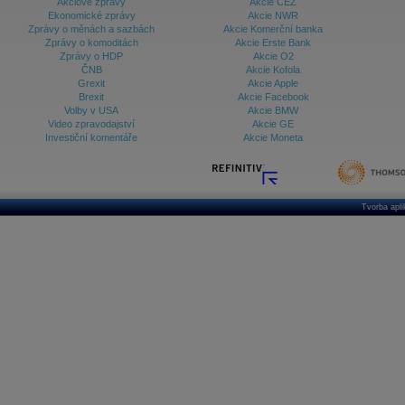
Akciové zprávy
Akcie ČEZ
Ekonomické zprávy
Akcie NWR
Zprávy o měnách a sazbách
Akcie Komerční banka
Zprávy o komoditách
Akcie Erste Bank
Zprávy o HDP
Akcie O2
ČNB
Akcie Kofola
Grexit
Akcie Apple
Brexit
Akcie Facebook
Volby v USA
Akcie BMW
Video zpravodajství
Akcie GE
Investiční komentáře
Akcie Moneta
Tvorba apl