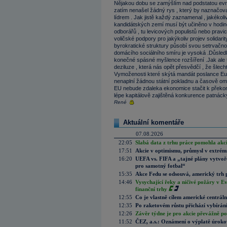
Nějakou dobu se zamýšlím nad podstatou evr
zatím nenašel žádný rys , který by naznačov
lídrem . Jak jistě každý zaznamenal , jakékol
kandidátských zemí musí být učiněno v hodin
odborářů , tu levicových populistů nebo pravi
voličské podpory pro jakýkoliv projev solidari
byrokratické struktury působí svou setrvačno
domácího sociálního smíru je vysoká .Důsled
konečné spásné myšlence rozšíření .Jak ale t
deziluze , která nás opět přesvědčí , že šlechta
Vymoženosti které skýtá mandát poslance Eur
nenaplní žádnou státní pokladnu a časově ome
EU nebude zdaleka ekonomice stačit k překonán
lépe kapitálově zajištěná konkurence patnáck
René
Aktuální komentáře
07.08.2026
22:05
Slabá data z trhu práce pomohla akc
17:51
Akcie v optimismu, průmysl v extrémn
16:20
UEFA vs. FIFA a „tajné plány vytvoř
pro samotný fotbal“
15:35
Akce Fedu se odsouvá, americký trh 
14:46
Vysychající řeky a ničivé požáry v E
finanční trhy
12:55
Co je vlastně cílem americké centrál
12:35
Po raketovém růstu přichází vybírán
12:26
Závěr týdne je pro akcie převážně po
11:52
ČEZ, a.s.: Oznámení o výplatě úrok