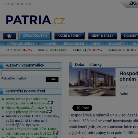
ZKU
SOBOTA 08.08.2026
ZPRAVODAJSTVÍ
AKCIE & FONDY
MĚNY & SAZBY
KOMODIT
|
PŘEHLED ZPRÁV
|
AKCIOVÉ
|
EKONOMICKÉ
|
MĚNY
|
KOMODITY
|
SL
PX
2 785,07
-0,71%
DAX
26 319,45
0,69%
CZK/€
24,224
-0,02%
CZK/$
20,959
0,00%
Detail - články
HLEDAT V KOMENTÁŘÍCH
Hospodá
ohněm
Pokročilé hledání
hledat
23.10.2002 
INVESTIČNÍ DOPORUČENÍ
Autor:
AstraZeneca jako sázka na
defenzivu mimo AI horečku
Arista Networks: AI může firmě
zajistit příznivý vítr do zad
Hospodářská a měnová unie v současné d
Analytický radar: Colt CZ roste díky
vyšší marži, širší integraci i
historii. Zúčastněné země investovaly pří
stabilnějšímu byznysu
však téměř jisté, že ze současné krize n
Nové střelivo pro další růst. Patria
a jejich národní zájmy jsou patrně příliš 
mění cílovou cenu pro Colt CZ
Goldman Sachs: Je dobrý okamžik