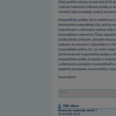
Růst peněžní zásoby se pod limit ECB (me
Celkové hodnocení měnové politiky je sice
nicméně stále poskytuje značný prostor ke
Hospodářská politika má tu nevděčnou rol
dlouhodobý hospodářský růst, aniž by 
rozpočtovými a měnovými nástroji však 
hospodářskou výkonnost. Řada západoe
strukturálními změnami, strnulým trhem p
výzkumu ve srovnání s Japonskem a USA 
hospodářské politice EU, po nichž volají 
důvěryhodnosti hospodářské politiky a dů
hospodářské politiky (rozpočtu a úrokov
a přetrvávání pomalého hospodářského rů
legitimity požadavku na konsolidaci rozp
David Marek
Reklama
Váš názor
Komu ten superstát slouží ?
29.10.2002 18:43