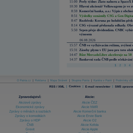
11:00
Perly týdne: Zlato nahoru a SpaceX 
10:30
Hlavní akcionář Volkswagenu je ve z
8:59
Komerční banka, a.s.: Výpis z obchod
8:51
Výsledky oznámily CSG a Gen Digital
8:47
Rozbřesk: Koruna po holubičím přek
8:14
CSG výrazně překonala odhady. Obran
5:50
Srpen přeje dividendám. CNBC vybírá
výnosem
06.08.2026
15:57
ČNB ve vyčkávacím režimu, zvýšení s
15:31
Zásoby plynu v EU jsou pro toto obdo
14:47
Růst MercadoLibre akceleruje na 50 %
14:37
Bankovní rada ČNB podle očekávání 
1
2
3
4
O Patria.cz
|
Reklama
|
Mapa Stránek
|
Skupina Patria
|
Kariéra v Patrii
|
Podmínky uží
|
Cookies
|
|
RSS / XML
E-mail newsletter
SMS zpravod
Zpravodajství:
Akcie:
Akciové zprávy
Akcie ČEZ
Ekonomické zprávy
Akcie NWR
Zprávy o měnách a sazbách
Akcie Komerční banka
Zprávy o komoditách
Akcie Erste Bank
Zprávy o HDP
Akcie O2
ČNB
Akcie Kofola
Grexit
Akcie Apple