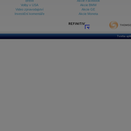
Brexit
Akcie Facebook
Volby v USA
Akcie BMW
Video zpravodajství
Akcie GE
Investiční komentáře
Akcie Moneta
Tvorba apl