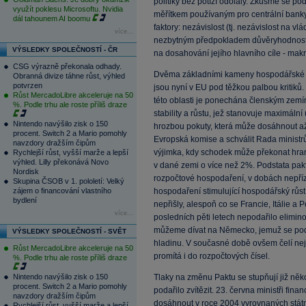
politiky bez potíží odolaly. Zkusme se po
využít poklesu Microsoftu. Nvidia
měřítkem používaným pro centrální banky. 
dál tahounem AI boomu
faktory: nezávislost (tj. nezávislost na v
více...
nezbytným předpokladem důvěryhodnosti 
VÝSLEDKY SPOLEČNOSTÍ - ČR
na dosahování jejího hlavního cíle - mak
CSG výrazně překonala odhady.
Dvěma základními kameny hospodářské po
Obranná divize táhne růst, výhled
potvrzen
jsou nyní v EU pod těžkou palbou kritiků
Růst MercadoLibre akceleruje na 50
této oblasti je ponechána členským zemí
%. Podle trhu ale roste příliš draze
stability a růstu, jež stanovuje maximál
Nintendo navýšilo zisk o 150
hrozbou pokuty, která může dosáhnout a
procent. Switch 2 a Mario pomohly
Evropská komise a schválit Rada ministrů,
navzdory dražším čipům
výjimka, kdy schodek může překonat hra
Rychlejší růst, vyšší marže a lepší
výhled. Lilly překonává Novo
v dané zemi o více než 2%. Podstata pak
Nordisk
rozpočtové hospodaření, v dobách nepřízn
Skupina ČSOB v 1. pololetí: Velký
zájem o financování vlastního
hospodaření stimulující hospodářský růs
bydlení
nepřišly, alespoň co se Francie, Itálie a
více...
posledních pěti letech nepodařilo elimin
můžeme dívat na Německo, jemuž se podař
VÝSLEDKY SPOLEČNOSTÍ - SVĚT
hladinu. V současné době ovšem čelí n
Růst MercadoLibre akceleruje na 50
promítá i do rozpočtových čísel.
%. Podle trhu ale roste příliš draze
Nintendo navýšilo zisk o 150
Tlaky na změnu Paktu se stupňují již něk
procent. Switch 2 a Mario pomohly
podařilo zvítězit. 23. června ministři fin
navzdory dražším čipům
dosáhnout v roce 2004 vyrovnaných státní
Rychlejší růst, vyšší marže a lepší