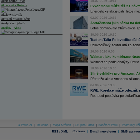
Akcie online - Svět
10.07.2026 10:41
Akcie svět - Historie
ExxonMobil může těžit z návrat
Energetické akcie patří letos me
Akciový slovník
02.07.2026 10:55
Aktuální diskusní téma
AstraZeneca jako sázka na de
Analytický týdeník
Analýzy - Akcie
Letos dominovaly trhům akcie spoj
30.06.2026 16:39
Analýzy společností - ČR
Traders Talk: Polovodiče dál tá
Polovodičový sektor má za sebou
Analýzy společností - Střední Evropa
26.06.2026 6:06
Analýzy společností - Svět
Walmart jako kombinace růstu 
Walmart se podle analýzy Patrie 
Ankety a diskuze
18.06.2026 10:00
Archiv - Analýzy online
Silné vyhlídky pro Amazon. Ak
Archiv - Deník událostí
Přestože akcie Amazonu si letos
Archiv - Flash analýzy (svět)
04.06.2026 13:06
RWE: Korekce může odeznít, n
Archiv - Globální makroekonomické přehledy
Rostoucí poptávka po elektrifikac
Archiv - Horké Zprávy
Archiv - Kalendář událostí
Archiv - Měnová politika
Archiv - Měsíční makroekonomické přehledy
O Patria.cz
|
Reklama
|
Mapa Stránek
|
Skupina Patria
|
Kariéra v Patrii
|
Podmínky uží
Archiv - Souhrnné zprávy o vývoji ČR
|
Cookies
|
|
RSS / XML
E-mail newsletter
SMS zpravod
Archiv - Treasury alerty