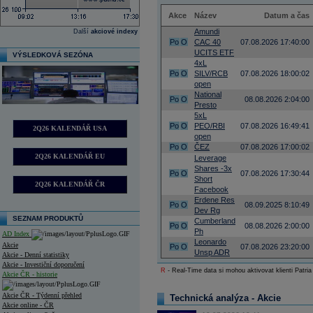
Akce
Název
Datum a čas
Amundi
Další
akciové indexy
Po
O
CAC 40
07.08.2026 17:40:00
UCITS ETF
VÝSLEDKOVÁ SEZÓNA
4xL
Po
O
SILV/RCB
07.08.2026 18:00:02
open
National
Po
O
08.08.2026 2:04:00
Presto
5xL
Po
O
PEO/RBI
07.08.2026 16:49:41
2Q26 KALENDÁŘ USA
open
Po
O
ČEZ
07.08.2026 17:00:02
2Q26 KALENDÁŘ EU
Leverage
Shares -3x
Po
O
07.08.2026 17:30:44
Short
2Q26 KALENDÁŘ ČR
Facebook
Erdene Res
Po
O
08.09.2025 8:10:49
Dev Rg
SEZNAM PRODUKTŮ
Cumberland
Po
O
08.08.2026 2:00:00
Ph
AD Index
Leonardo
Akcie
Po
O
07.08.2026 23:20:00
Unsp ADR
Akcie - Denní statistiky
Akcie - Investiční doporučení
R
- Real-Time data si mohou aktivovat klienti Patria
Akcie ČR - historie
Akcie ČR - Týdenní přehled
Technická analýza - Akcie
Akcie online - ČR