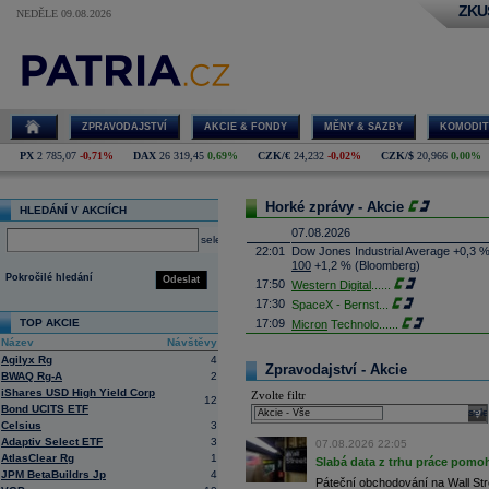
ZKU
NEDĚLE 09.08.2026
ZPRAVODAJSTVÍ
AKCIE & FONDY
MĚNY & SAZBY
KOMODIT
PX
2 785,07
-0,71%
DAX
26 319,45
0,69%
CZK/€
24,232
-0,02%
CZK/$
20,966
0,00%
Horké zprávy - Akcie
HLEDÁNÍ V AKCIÍCH
07.08.2026
select
22:01
Dow Jones Industrial Average +0,3 
100
+1,2 % (Bloomberg)
Pokročilé hledání
Odeslat
17:50
Western Digital
......
17:30
SpaceX - Bernst
...
TOP AKCIE
17:09
Micron
Technolo
......
Název
Návštěvy
16:47
Exxon
Mobil - T
......
Agilyx Rg
4
16:26
Objem obchodů s akciemi na pražské
Zpravodajství - Akcie
BWAQ Rg-A
2
obchodů za poslední rok je 0,665 mld
iShares USD High Yield Corp
Zvolte filtr
16:23
Zvýšení výroby balistických střel A
12
Bond UCITS ETF
nějakou dobu potrvá. Agentuře Reuter
sele
Armin Papperger. Společná výroba 
Celsius
3
doplnit arzenál Spojeným státům, kte
Adaptiv Select ETF
3
07.08.2026 22:05
(ČTK)
AtlasClear Rg
1
Slabá data z trhu práce pomoh
16:07
Conocophillips
......
JPM BetaBuildrs Jp
4
Páteční obchodování na Wall Stre