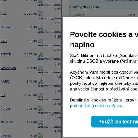
CSG
441,60
07.08.2026 17:00:02
0,74
ČEZ
1 369,00
Název
ISIN
ČEZ
CZ000
1,21
PHILIP MORRIS ČR
CS00
Doosan
503,00
ERSTE BANK
AT000
Povolte cookies a 
TMR
SK112
-2,35
E4U
332,00
naplno
-2,21
ERSTE
2 917,00
Stačí kliknout na tlačítko „Souhla
AD index - vývoj
skupinu ČSOB a vybrané třetí stran
-0,54
Region
Odeslat
Gevorkyan
185,00
select
Abychom Vám mohli poskytnout víc
ČSOB, tak si tyto údaje můžeme vz
0,00
KARO
140,00
poskytnout co nejlepší klientský zá
analytická činnost a předávání coo
-0,10
KB
1 045,00
Detailně si cookies můžete upravit
-1,18
podmínkách cookies Patria
.
Kofola
501,00
-0,05
Použít jen techn
MONETA
197,00
-3,03
Photon
6,40