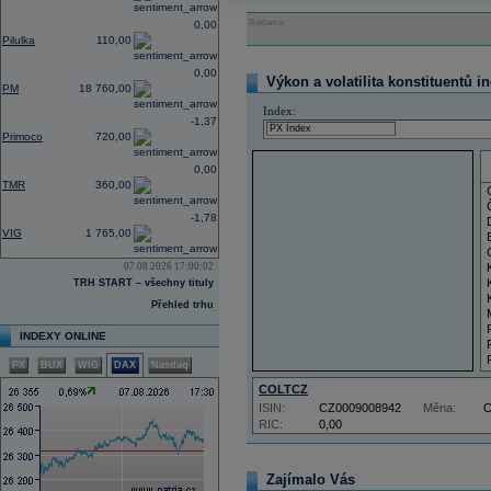
Reklama
0,00
Pilulka
110,00
0,00
Výkon a volatilita konstituentů i
PM
18 760,00
Index:
-1,37
Primoco
720,00
0,00
TMR
360,00
-1,78
VIG
1 765,00
07.08.2026 17:00:02
TRH START – všechny tituly
Přehled trhu
INDEXY ONLINE
PX
BUX
WIG
DAX
Nasdaq
COLTCZ
ISIN:
CZ0009008942
Měna:
RIC:
0,00
Zajímalo Vás