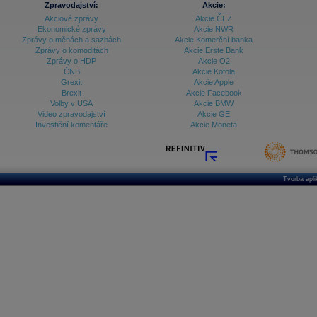
Zpravodajství:
Akcie:
Akciové zprávy
Akcie ČEZ
Archiv - Vývoj české koruny
Ekonomické zprávy
Akcie NWR
Zprávy o měnách a sazbách
Akcie Komerční banka
Archiv analýz - Makroukazatele
Zprávy o komoditách
Akcie Erste Bank
Zprávy o HDP
Akcie O2
Cenové indexy
Cenový kalkulátor
ČNB
Akcie Kofola
Ceny průmyslových výrobců - Data a prognózy
Grexit
Akcie Apple
(ČR)
Brexit
Akcie Facebook
Ceny průmyslových výrobců - Graf (ČR)
Volby v USA
Akcie BMW
Ceny průmyslových výrobců - Kalendář (ČR)
Video zpravodajství
Akcie GE
Ceny průmyslových výrobců - Zpravodajství
Investiční komentáře
Akcie Moneta
CORPORATE WEB SOLUTION
DATA EXPORT
Databanka - Akcie
Databanka - Ceny
Tvorba apl
Databanka - Ekonomický růst
Databanka - Indexy
Databanka - Měnové kurzy
Databanka - Trh práce
Databanka - Úrokové sazby
Databanka - Veřejné rozpočty