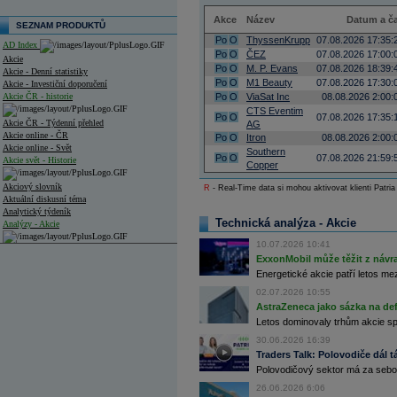
Akce
Název
Datum a č
SEZNAM PRODUKTŮ
Po
O
ThyssenKrupp
07.08.2026 17:35:
AD Index
Po
O
ČEZ
07.08.2026 17:00:
Akcie
Po
O
M. P. Evans
07.08.2026 18:39:
Akcie - Denní statistiky
Po
O
M1 Beauty
07.08.2026 17:30:
Akcie - Investiční doporučení
Akcie ČR - historie
Po
O
ViaSat Inc
08.08.2026 2:00:
CTS Eventim
Po
O
07.08.2026 17:35:
Akcie ČR - Týdenní přehled
AG
Akcie online - ČR
Po
O
Itron
08.08.2026 2:00:
Akcie online - Svět
Southern
Po
O
07.08.2026 21:59:
Akcie svět - Historie
Copper
Akciový slovník
R
- Real-Time data si mohou aktivovat klienti Patria
Aktuální diskusní téma
Analytický týdeník
Technická analýza - Akcie
Analýzy - Akcie
10.07.2026 10:41
Analýzy společností - ČR
ExxonMobil může těžit z návrat
Energetické akcie patří letos me
Analýzy společností - Střední Evropa
02.07.2026 10:55
Analýzy společností - Svět
AstraZeneca jako sázka na de
Letos dominovaly trhům akcie spoj
Ankety a diskuze
30.06.2026 16:39
Archiv - Analýzy online
Traders Talk: Polovodiče dál tá
Archiv - Deník událostí
Polovodičový sektor má za sebou
Archiv - Flash analýzy (svět)
26.06.2026 6:06