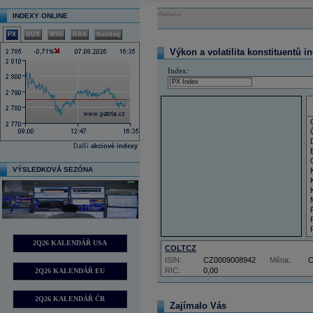
Reklama
INDEXY ONLINE
PX
BUX
WIG
DAX
Nasdaq
Výkon a volatilita konstituentů i
Index:
Další
akciové indexy
VÝSLEDKOVÁ SEZÓNA
2Q26 KALENDÁŘ USA
COLTCZ
ISIN:
CZ0009008942
Měna:
RIC:
0,00
2Q26 KALENDÁŘ EU
2Q26 KALENDÁŘ ČR
Zajímalo Vás