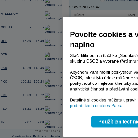
KGH
353,55
353,75
07.08.2026 17:00:02
0,00
MTELEKOM
-
-
Název
ISIN
ČEZ
CZ000
0,00
PHILIP MORRIS ČR
CS00
MBH JB
-
-
ERSTE BANK
AT000
Povolte cookies a 
TMR
SK112
-0,36
OPL
15,36
15,40
naplno
0,00
OTP
-
-
Stačí kliknout na tlačítko „Souhla
AD index - vývoj
skupinu ČSOB a vybrané třetí stran
-2,38
Region
Odeslat
PKN
149,20
149,46
select
Abychom Vám mohli poskytnout víc
ČSOB, tak si tyto údaje můžeme vz
-0,60
PKO
109,22
109,24
poskytnout co nejlepší klientský zá
analytická činnost a předávání coo
-0,46
PGE
10,69
10,72
Detailně si cookies můžete upravit
-0,22
podmínkách cookies Patria
.
PZU
73,22
73,26
-1,56
Použít jen techn
TPE
9,07
9,08
07.08.2026 18:00:29
Zpožděná data,
Real-Time data info