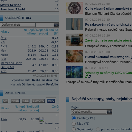
VGP
10
uvedla agentura Reuters. Dobré výsle
07.08.2026 12:55
Matrix Service
6
oceli a chemického průmyslu (ČTK)
Co je vlastně cílem americké 
Amadeus IT Hold
15
15:26
Cloudflare -
JP
......
Ekonom Richard Clarida působil 
15:05
Block - Bernste
...
OBLÍBENÉ TITULY
07.08.2026 12:35
14:49
Airbnb -
JP Mor
......
Po raketovém růstu přichází v
select
14:24
Roche -
Morgan
......
Rekordní vstup společnosti Spac
Nejlepší
Nejlepší
Změna
Název
13:59
DHL - Bernstein
...
nákup
prodej
(%)
07.08.2026 12:26
ČEZ
0,74
13:44
BAE Systems - M
...
Závěr týdne je pro akcie převá
KB
-0,10
13:04
Jedna z největších světových pořadate
Evropské indexy i americké futur
PKN
149,2
149,46
-2,38
procent v novém provozovateli multi
Msft
502,9
502,98
0,61
Nový společný podnik založí s invest
07.08.2026 10:30
Nokia
8,144
8,166
-1,83
Bestsport O2 arenu a O2 universum vla
Hlavní akcionář Volkswagenu j
IBM
235,35
235,53
0,90
investiční společnost, PPF dosud pů
Holdingová společnost Porsche 
Mercedes-Benz
12:09
Akciové podílové fondy za prvních s
47
47,015
0,68
Group AG
procenta, smíšené fondy 4,4 procent
07.08.2026 8:51
PFE
26,42
26,43
0,86
akciové fondy podle indexu přinesly
Výsledky oznámily CSG a Gen D
procenta a dluhopisové fondy 2,5 pr
07.08.2026 18:30:06
Zpožděná data,
Real-Time data info
11:43
Novo Nordisk -
...
Evropské akciové trhy míří k smíšenému zahá
Nastavit
Oblíbené
, nastavit
Portfolio
11:27
Jedna z největších světových pořadate
procent v novém provozovateli multi
AKCIE ONLINE
Nový společný podnik založí s invest
Bestsport O2 arenu a O2 universum vla
Největší vzestupy, pády, nejaktiv
ČR
FREE
CEE
EVROPA
USA
investiční společnost, PPF dosud pů
11:16
Porsche SE
, která je hlavním akci
Nejlepší
Nejlepší
Změna
Region
Název
se v pololetí propadla do čisté ztráty
nákup
prodej
(%)
select
Zároveň automobilku
Volkswagen
vyz
0,77
konkurenceschopnosti (ČTK)
Vzestupy (%)
Altria
68,27
68,30
11:02
Italy's Prysmia
...
Pády (%)
-0,24
Nejaktivnější
podle počtu zobchod