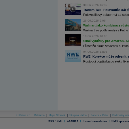
Archiv - Globální makroekonomické přehledy
30.06.2026 16:39
Traders Talk: Polovodiče dál tá
Archiv - Horké Zprávy
Polovodičový sektor má za sebou
Archiv - Kalendář událostí
26.06.2026 6:06
Archiv - Měnová politika
Walmart jako kombinace růstu 
Walmart se podle analýzy Patrie 
Archiv - Měsíční makroekonomické přehledy
18.06.2026 10:00
Archiv - Souhrnné zprávy o vývoji ČR
Silné vyhlídky pro Amazon. Ak
Přestože akcie Amazonu si letos
Archiv - Treasury alerty
04.06.2026 13:06
Archiv - Vývoj české koruny
RWE: Korekce může odeznít, n
Rostoucí poptávka po elektrifikac
Archiv analýz - Makroukazatele
Cenové indexy
Cenový kalkulátor
Ceny průmyslových výrobců - Data a prognózy
(ČR)
Ceny průmyslových výrobců - Graf (ČR)
Ceny průmyslových výrobců - Kalendář (ČR)
Ceny průmyslových výrobců - Zpravodajství
CORPORATE WEB SOLUTION
DATA EXPORT
Databanka - Akcie
O Patria.cz
|
Reklama
|
Mapa Stránek
|
Skupina Patria
|
Kariéra v Patrii
|
Podmínky uží
Databanka - Ceny
|
Cookies
|
|
RSS / XML
E-mail newsletter
SMS zpravod
Databanka - Ekonomický růst