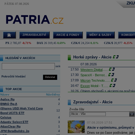
ZKU
PÁTEK 07.08.2026
ZPRAVODAJSTVÍ
AKCIE & FONDY
MĚNY & SAZBY
KOMODIT
PX
2 785,07
-0,71%
DAX
26 319,45
0,69%
CZK/€
24,254
0,11%
CZK/$
20,977
-0,25%
Horké zprávy - Akcie
HLEDÁNÍ V AKCIÍCH
07.08.2026
select
17:50
Western Digital
......
17:30
SpaceX - Bernst
...
Pokročilé hledání
Odeslat
17:09
Micron
Technolo
......
16:47
Exxon
Mobil - T
......
TOP AKCIE
16:26
Objem obchodů s akciemi na pražské
Název
Návštěvy
obchodů za poslední rok je 0,665 mld
Agilyx Rg
4
16:23
Zvýšení výroby balistických střel A
Zpravodajství - Akcie
BWAQ Rg-A
2
nějakou dobu potrvá. Agentuře Reuter
Armin Papperger. Společná výroba 
iShares USD High Yield Corp
Zvolte filtr
12
doplnit arzenál Spojeným státům, kte
Bond UCITS ETF
sele
(ČTK)
Celsius
4
16:07
Conocophillips
......
Adaptiv Select ETF
3
07.08.2026 17:51
15:38
Zisky evropských firem s vysokou trž
AtlasClear Rg
1
Akcie v optimismu, průmysl v
vzrostly nejvíce od třetího čtvrtletí
JPM BetaBuildrs Jp
4
Dnes se po čase podíváme, jak j
energetických firem. S odkazem na g