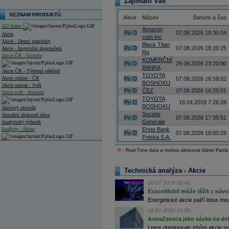
Zajímalo Vás
SEZNAM PRODUKTŮ
Akce
Název
Datum a čas
AD Index
Amazon
Po
O
07.08.2026 18:30:04
Akcie
com Inc
Akcie - Denní statistiky
Black Titan
Po
O
07.08.2026 18:20:25
Akcie - Investiční doporučení
Rg
Akcie ČR - historie
KOMERČNÍ
Po
O
29.06.2026 23:20:00
BANKA
Akcie ČR - Týdenní přehled
TOYOTA
Akcie online - ČR
Po
O
07.08.2026 16:59:02
BOSHOKU
Akcie online - Svět
Po
O
ČEZ
07.08.2026 16:25:01
Akcie svět - Historie
TOYOTA
Po
O
18.04.2019 7:26:28
BOSHOKU
Akciový slovník
Societe
Aktuální diskusní téma
Po
O
07.08.2026 17:35:51
Generale
Analytický týdeník
Analýzy - Akcie
Erste Bank
Po
O
07.08.2026 18:00:25
Polska S.A.
Analýzy společností - ČR
R
- Real-Time data si mohou aktivovat klienti Patria
Analýzy společností - Střední Evropa
Technická analýza - Akcie
Analýzy společností - Svět
10.07.2026 10:41
Ankety a diskuze
ExxonMobil může těžit z návrat
Archiv - Analýzy online
Energetické akcie patří letos me
Archiv - Deník událostí
02.07.2026 10:55
AstraZeneca jako sázka na de
Archiv - Flash analýzy (svět)
Letos dominovaly trhům akcie spoj