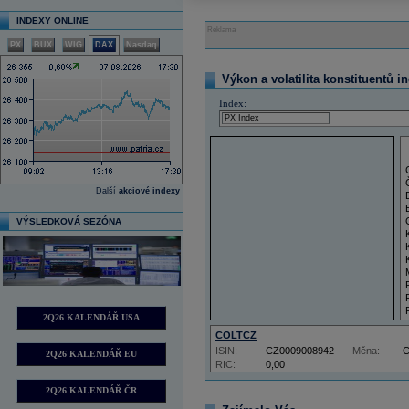
INDEXY ONLINE
Reklama
PX
BUX
WIG
DAX
Nasdaq
Výkon a volatilita konstituentů i
Index:
Další
akciové indexy
VÝSLEDKOVÁ SEZÓNA
2Q26 KALENDÁŘ USA
COLTCZ
ISIN:
CZ0009008942
Měna:
2Q26 KALENDÁŘ EU
RIC:
0,00
2Q26 KALENDÁŘ ČR