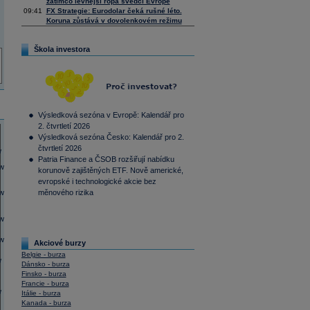
zatímco levnější ropa svědčí Evropě
09:41
FX Strategie: Eurodolar čeká rušné léto.
Koruna zůstává v dovolenkovém režimu
Škola investora
Výsledková sezóna v Evropě: Kalendář pro
2. čtvrtletí 2026
Výsledková sezóna Česko: Kalendář pro 2.
čtvrtletí 2026
Patria Finance a ČSOB rozšiřují nabídku
korunově zajištěných ETF. Nově americké,
evropské i technologické akcie bez
měnového rizika
Akciové burzy
Belgie - burza
Dánsko - burza
Finsko - burza
Francie - burza
Itálie - burza
Kanada - burza