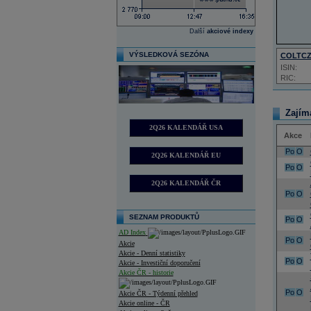
Další
akciové indexy
VÝSLEDKOVÁ SEZÓNA
COLTC
ISIN:
RIC:
Zajím
2Q26 KALENDÁŘ USA
Akce
Po
O
2Q26 KALENDÁŘ EU
Po
O
2Q26 KALENDÁŘ ČR
Po
O
SEZNAM PRODUKTŮ
Po
O
AD Index
Po
O
Akcie
Akcie - Denní statistiky
Po
O
Akcie - Investiční doporučení
Akcie ČR - historie
Po
O
Akcie ČR - Týdenní přehled
Akcie online - ČR