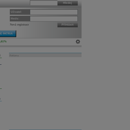
Hledej
Uživatel:
Heslo:
Nová registrace
Přihlásit
E PATRIA
4,61%
Reklama
m