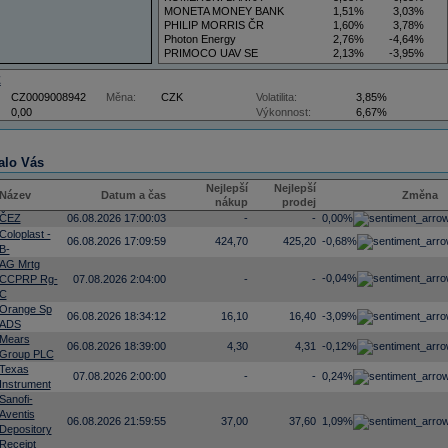
MONETA MONEY BANK
1,51%
3,03%
PHILIP MORRIS ČR
1,60%
3,78%
Photon Energy
2,76%
-4,64%
PRIMOCO UAV SE
2,13%
-3,95%
VIG
3,50%
5,88%
Z
CZ0009008942
Měna:
CZK
Volatilita:
3,85%
0,00
Výkonnost:
6,67%
alo Vás
Nejlepší
Nejlepší
Název
Datum a čas
Změna
nákup
prodej
ČEZ
06.08.2026 17:00:03
-
-
0,00%
Coloplast -
06.08.2026 17:09:59
424,70
425,20
-0,68%
B-
AG Mrtg
-0,04%
CCPRP Rg-
07.08.2026 2:04:00
-
-
C
Orange Sp
06.08.2026 18:34:12
16,10
16,40
-3,09%
ADS
Mears
06.08.2026 18:39:00
4,30
4,31
-0,12%
Group PLC
Texas
07.08.2026 2:00:00
-
-
0,24%
Instrument
Sanofi-
Aventis
06.08.2026 21:59:55
37,00
37,60
1,09%
Depository
Receipt