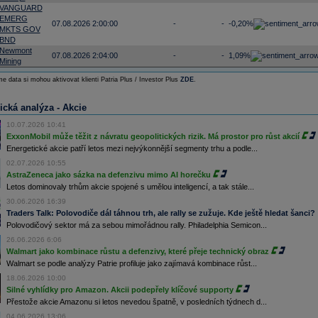
VANGUARD
EMERG
07.08.2026 2:00:00
-
-
-0,20%
MKTS GOV
BND
Newmont
07.08.2026 2:04:00
-
-
1,09%
Mining
e data si mohou aktivovat klienti Patria Plus / Investor Plus
ZDE
.
ická analýza - Akcie
10.07.2026 10:41
ExxonMobil může těžit z návratu geopolitických rizik. Má prostor pro růst akcií
Energetické akcie patří letos mezi nejvýkonnější segmenty trhu a podle...
02.07.2026 10:55
AstraZeneca jako sázka na defenzivu mimo AI horečku
Letos dominovaly trhům akcie spojené s umělou inteligencí, a tak stále...
30.06.2026 16:39
Traders Talk: Polovodiče dál táhnou trh, ale rally se zužuje. Kde ještě hledat šanci?
Polovodičový sektor má za sebou mimořádnou rally. Philadelphia Semicon...
26.06.2026 6:06
Walmart jako kombinace růstu a defenzivy, které přeje technický obraz
Walmart se podle analýzy Patrie profiluje jako zajímavá kombinace růst...
18.06.2026 10:00
Silné vyhlídky pro Amazon. Akcii podepřely klíčové supporty
Přestože akcie Amazonu si letos nevedou špatně, v posledních týdnech d...
04.06.2026 13:06