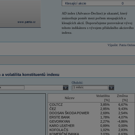
Klesající akcie
0
AD index (Advance-Decline) je ukazatel, který
znázorňuje poměr mezi počtem stoupajících a
klesajících akcií. Doporučujeme porovnávat vývoj
tohoto indikátoru s vývojem příslušného akciového
indexu.
Výpočet: Patria Onlin
a volatilita konstituentů indexu
Období:
select
select
Volatilita
Změna
Název
[%]
[%]
COLTCZ
3,85%
6,67%
ČEZ
2,85%
9,43%
DOOSAN ŠKODA POWER
2,69%
2,54%
ERSTE BANK
1,78%
4,07%
GEVORKYAN
2,27%
-4,86%
KARO LEATHER
0,89%
0,00%
KOFOLA ČS
1,02%
2,83%
KOMERČNÍ BANKA
3,03%
6,63%