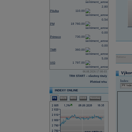
2,80
Pilulka
110,00
0,54
PM
18 760,00
0,00
Primoco
730,00
0,00
TMR
360,00
Reklama
5,09
VIG
1 797,00
06.08.2026 17:00:03
Výkon 
TRH START – všechny tituly
Index:
Přehled trhu
INDEXY ONLINE
PX
BUX
WIG
DAX
Nasdaq