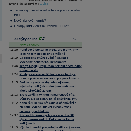
36 128,57
-0,05
americkém akciovém t
Composite
...více
Index
Jedna zajímavost a jedna teorie předraženého
XETRA
trhu
Tecdax
4 000,99
1,37
Nový akciový normál?
Performance
index
Odkupy míří k dalšímu rekordu. Hurá?
Analýzy online
Archiv
e
Název analýzy
11:26
Paměťový sektor je brzda pro techy, trhy
jsou na tom dopoledne smíšeně
11:19
Geopolitika trhům svědčí, zatímco
výsledky sentimentu nepomohly
11:46
Techy fungují, ropa moc nezlobí a výsledky
trhům svědčí
11:24
Po depresi mánie. Polovodiče otočily a
dnešní pokračování růstu podpoří Amazon
11:15
Fed nezvyšuje sazby, ale nejistotu,
výsledky velkých techů jsou smíšené a
akcie převážně zelené
11:13
Erste zvýšila výhled i dlouhodobé cíle,
výnosy ale zaostaly za očekáváním trhu
11:12
Komerční banka překonala očekávání a
zlepšila výhled. Hlavní výnosy však
zůstávají pod tlakem
12:37
Klid na Blízkém východě skončil a SK
Hynix nepřesvědčil. Čeká se na Fed a
velký tech
12:13
Výrobci pamětí propadají a tíží celý sektor,