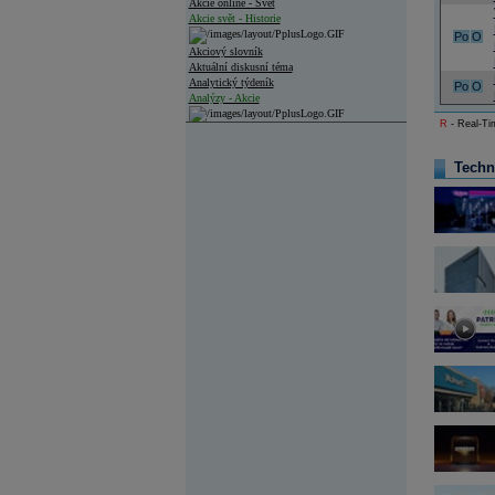
Akcie online - Svět
Akcie svět - Historie
Po
O
Akciový slovník
Aktuální diskusní téma
Analytický týdeník
Po
O
Analýzy - Akcie
R
- Real-Tim
Analýzy společností - ČR
Analýzy společností - Střední Evropa
Techn
Analýzy společností - Svět
Ankety a diskuze
Archiv - Analýzy online
Archiv - Deník událostí
Archiv - Flash analýzy (svět)
Archiv - Globální makroekonomické přehledy
Archiv - Horké Zprávy
Archiv - Kalendář událostí
Archiv - Měnová politika
Archiv - Měsíční makroekonomické přehledy
Archiv - Souhrnné zprávy o vývoji ČR
Archiv - Treasury alerty