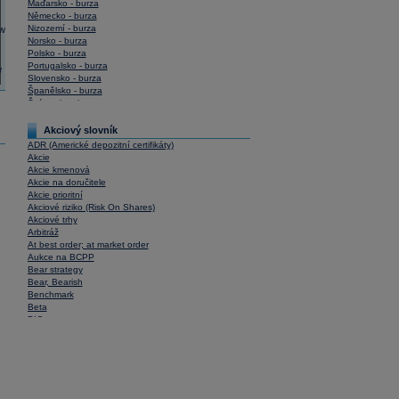
Maďarsko - burza
Německo - burza
Nizozemí - burza
Norsko - burza
Polsko - burza
Portugalsko - burza
Slovensko - burza
Španělsko - burza
Švýcarsko - burza
USA - burza
Akciový slovník
ADR (Americké depozitní certifikáty)
Akcie
Akcie kmenová
Akcie na doručitele
Akcie prioritní
Akciové riziko (Risk On Shares)
Akciové trhy
Arbitráž
At best order; at market order
Aukce na BCPP
Bear strategy
Bear, Bearish
Benchmark
Beta
BIC
Blokové obchody
Blue chips
Bonita
Book To Bill Ratio
Book Value
Bookbuilding