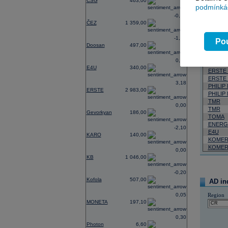
CSG
463,00
podmínkác
Neja
-0,73
ČEZ
1 359,00
06.08.2026
-1,58
Pou
Název
Doosan
497,00
VIG
0,00
VIG
E4U
340,00
ERSTE
ERSTE
3,18
PHILIP
ERSTE
2 983,00
PHILIP
TMR
0,00
TMR
Gevorkyan
186,00
TOMA
ENERG
-2,10
E4U
KARO
140,00
KOMER
KOMER
0,00
KB
1 046,00
-0,20
Kofola
507,00
AD in
0,05
Region
MONETA
197,10
0,30
Photon
6,60