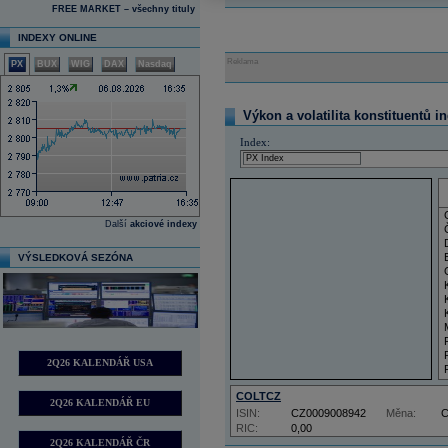
FREE MARKET – všechny tituly
INDEXY ONLINE
Reklama
PX
BUX
WIG
DAX
Nasdaq
Výkon a volatilita konstituentů i
Index:
Další
akciové indexy
VÝSLEDKOVÁ SEZÓNA
2Q26 KALENDÁŘ USA
COLTCZ
2Q26 KALENDÁŘ EU
ISIN:
CZ0009008942
Měna:
RIC:
0,00
2Q26 KALENDÁŘ ČR