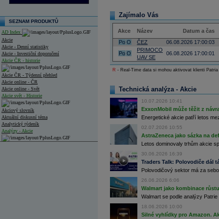
Zajímalo Vás
SEZNAM PRODUKTŮ
Akce
Název
Datum a čas
AD Index
Akcie
Po
O
ČEZ
06.08.2026 17:00:03
Akcie - Denní statistiky
PRIMOCO
Po
O
06.08.2026 17:00:01
Akcie - Investiční doporučení
UAV SE
Akcie ČR - historie
R
- Real-Time data si mohou aktivovat klienti Patria
Akcie ČR - Týdenní přehled
Akcie online - ČR
Technická analýza - Akcie
Akcie online - Svět
Akcie svět - Historie
10.07.2026 10:41
ExxonMobil může těžit z návrat
Akciový slovník
Aktuální diskusní téma
Energetické akcie patří letos me
Analytický týdeník
02.07.2026 10:55
Analýzy - Akcie
AstraZeneca jako sázka na de
Letos dominovaly trhům akcie spoj
Analýzy společností - ČR
30.06.2026 16:39
Analýzy společností - Střední Evropa
Traders Talk: Polovodiče dál tá
Polovodičový sektor má za sebou
Analýzy společností - Svět
26.06.2026 6:06
Walmart jako kombinace růstu 
Ankety a diskuze
Archiv - Analýzy online
Walmart se podle analýzy Patrie 
Archiv - Deník událostí
18.06.2026 10:00
Silné vyhlídky pro Amazon. Ak
Archiv - Flash analýzy (svět)