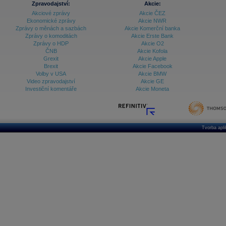
Databanka - Ekonomický růst
Zpravodajství:
Akcie:
Akciové zprávy
Akcie ČEZ
Databanka - Indexy
Ekonomické zprávy
Akcie NWR
Zprávy o měnách a sazbách
Akcie Komerční banka
Databanka - Měnové kurzy
Zprávy o komoditách
Akcie Erste Bank
Zprávy o HDP
Akcie O2
Databanka - Trh práce
ČNB
Akcie Kofola
Grexit
Akcie Apple
Databanka - Úrokové sazby
Brexit
Akcie Facebook
Volby v USA
Akcie BMW
Databanka - Veřejné rozpočty
Video zpravodajství
Akcie GE
Investiční komentáře
Akcie Moneta
Databanka - Zahraniční obchod a platební
bilance
Databanka akcie - ČR
Databanka akcie - Svět
Tvorba apl
Denní finanční zpravodaj
Denní kalendář událostí
Denní přehled - Akcie CEE
Denní přehled - Akcie ČR
Denní přehled - Akcie Svět
Dlouhé sazby - CZK dluhopisy vs. Swapy
Dlouhé sazby - Dlouhodobá výnosová křivka