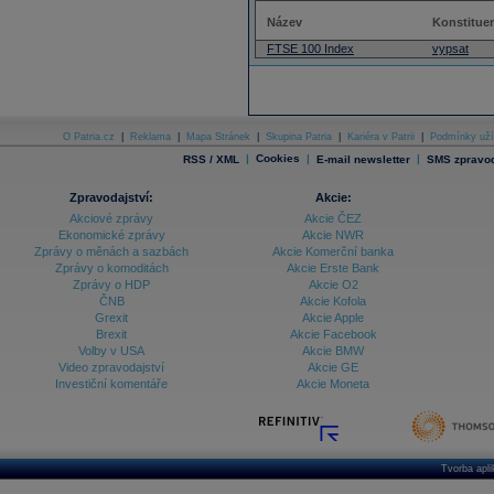
Název
Konstituen
FTSE 100 Index
vypsat
O Patria.cz
|
Reklama
|
Mapa Stránek
|
Skupina Patria
|
Kariéra v Patrii
|
Podmínky uží
|
Cookies
|
|
RSS / XML
E-mail newsletter
SMS zpravod
Zpravodajství:
Akcie:
Akciové zprávy
Akcie ČEZ
Ekonomické zprávy
Akcie NWR
Zprávy o měnách a sazbách
Akcie Komerční banka
Zprávy o komoditách
Akcie Erste Bank
Zprávy o HDP
Akcie O2
ČNB
Akcie Kofola
Grexit
Akcie Apple
Brexit
Akcie Facebook
Volby v USA
Akcie BMW
Video zpravodajství
Akcie GE
Investiční komentáře
Akcie Moneta
Tvorba apl