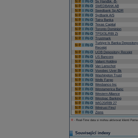
N
P
I
Po
O
Sv Handbk -B-
N
P
I
Po
O
SWEDBANK AB
N
P
I
Po
O
Swedbank Sp ADR
N
P
I
Po
O
Sydbank A/S
N
P
I
Po
O
Tatra Banka
N
P
I
Po
O
Texas Capital
N
P
I
Po
O
Toronto Dominion
N
P
I
Po
O
TPSX3L/RBI Zt
N
P
I
Po
O
Trustmark
Turkiye Is Banka Depository
N
P
I
Po
O
Receipt
N
P
I
Po
O
UOB Depository Receipt
N
P
I
Po
O
US Bancorp
N
P
I
Po
O
Valiant Holding
N
P
I
Po
O
Van Lanschot
N
P
I
Po
O
Vseobec Uver Bk
N
P
I
Po
O
Washington Trust
N
P
I
Po
O
Wells Fargo
N
P
I
Po
O
Wesbanco Inc
N
P
I
Po
O
Westamerica Banc
N
P
I
Po
O
Western Alliance
N
P
I
Po
O
Westpac Banking
N
P
I
Po
O
WIG20/RBI 27
N
P
I
Po
O
Wintrust Fincl
N
P
I
Po
O
Zions
R
- Real-Time data si mohou aktivovat klienti Patria
Související indexy