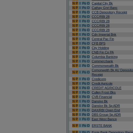
N
P
I
Po
O
Capital City Bk
N
P
I
Po
O
Cathay Gnrl Banc
N
P
I
Po
O
CCB Depository Receipt
N
P
I
Po
O
CCC/RBI 28
N
P
I
Po
O
CCC/RBI 28
N
P
I
Po
O
CCC/RBI 28
N
P
I
Po
O
CCC/RBI 28
N
P
I
Po
O
Cdn Imperial Bnk
N
P
I
Po
O
Central Pac Fin
N
P
I
Po
O
CFB BPS
N
P
I
Po
O
City Holding
N
P
I
Po
O
CNB Fin Cp PA
N
P
I
Po
O
Columbia Banking
N
P
I
Po
O
Commerzbank
N
P
I
Po
O
Commonwealth Bk
Comonwelth Bk AU Deposito
N
P
I
Po
O
Receipt
N
P
I
Po
O
Credicorp
N
P
I
Po
O
Credit Agricole
N
P
I
Po
O
CREDIT AGRICOLE
N
P
I
Po
O
Cullen Frost Bks
N
P
I
Po
O
CVB Financial
N
P
I
Po
O
Danske Bk
N
P
I
Po
O
Danske Bk Sp ADR
N
P
I
Po
O
DAX/RBI Open End
N
P
I
Po
O
DBS Group Sp.ADR
N
P
I
Po
O
East West Bancp
N
P
I
Po
O
ERSTE BANK
N
P
I
Po
O
Erste Bank Depository Rece