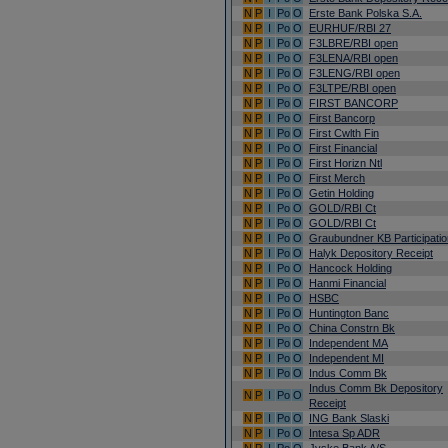
N
P
I
Po
O
Erste Bank Polska S.A.
N
P
I
Po
O
EURHUF/RBI 27
N
P
I
Po
O
F3LBRE/RBI open
N
P
I
Po
O
F3LENA/RBI open
N
P
I
Po
O
F3LENG/RBI open
N
P
I
Po
O
F3LTPE/RBI open
N
P
I
Po
O
FIRST BANCORP
N
P
I
Po
O
First Bancorp
N
P
I
Po
O
First Cwlth Fin
N
P
I
Po
O
First Financial
N
P
I
Po
O
First Horizn Ntl
N
P
I
Po
O
First Merch
N
P
I
Po
O
Getin Holding
N
P
I
Po
O
GOLD/RBI Ct
N
P
I
Po
O
GOLD/RBI Ct
N
P
I
Po
O
Graubundner KB Participatio
N
P
I
Po
O
Halyk Depository Receipt
N
P
I
Po
O
Hancock Holding
N
P
I
Po
O
Hanmi Financial
N
P
I
Po
O
HSBC
N
P
I
Po
O
Huntington Banc
N
P
I
Po
O
China Constrn Bk
N
P
I
Po
O
Independent MA
N
P
I
Po
O
Independent MI
N
P
I
Po
O
Indus Comm Bk
Indus Comm Bk Depository
N
P
I
Po
O
Receipt
N
P
I
Po
O
ING Bank Slaski
N
P
I
Po
O
Intesa Sp ADR