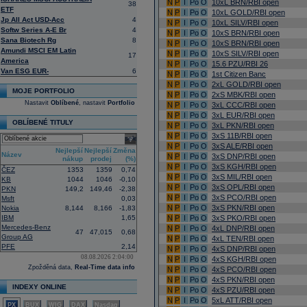
N
P
I
Po
O
10xL BRN/RBI open
38
ETF
N
P
I
Po
O
10xL GOLD/RBI open
Jp All Act USD-Acc
4
N
P
I
Po
O
10xL SILV/RBI open
Softw Series A-E Br
4
N
P
I
Po
O
10xS BRN/RBI open
Sana Biotech Rg
8
N
P
I
Po
O
10xS BRN/RBI open
Amundi MSCI EM Latin
N
P
I
Po
O
10xS SILV/RBI open
17
America
N
P
I
Po
O
15.6 PZU/RBI 26
Van ESG EUR-
6
N
P
I
Po
O
1st Citizen Banc
N
P
I
Po
O
2xL GOLD/RBI open
MOJE PORTFOLIO
N
P
I
Po
O
2xS MBK/RBI open
Nastavit
Oblíbené
, nastavit
Portfolio
N
P
I
Po
O
3xL CCC/RBI open
N
P
I
Po
O
3xL EUR/RBI open
OBLÍBENÉ TITULY
N
P
I
Po
O
3xL PKN/RBI open
N
P
I
Po
O
3xS 11B/RBI open
select
N
P
I
Po
O
3xS ALE/RBI open
Nejlepší
Nejlepší
Změna
Název
N
P
I
Po
O
3xS DNP/RBI open
nákup
prodej
(%)
N
P
I
Po
O
3xS KGH/RBI open
ČEZ
1353
1359
0,74
N
P
I
Po
O
3xS MIL/RBI open
KB
1044
1046
-0,10
N
P
I
Po
O
3xS OPL/RBI open
PKN
149,2
149,46
-2,38
N
P
I
Po
O
3xS PCO/RBI open
Msft
0,03
N
P
I
Po
O
3xS PKN/RBI open
Nokia
8,144
8,166
-1,83
IBM
1,65
N
P
I
Po
O
3xS PKO/RBI open
Mercedes-Benz
N
P
I
Po
O
4xL DNP/RBI open
47
47,015
0,68
Group AG
N
P
I
Po
O
4xL TEN/RBI open
PFE
2,14
N
P
I
Po
O
4xS DNP/RBI open
08.08.2026 2:04:00
N
P
I
Po
O
4xS KGH/RBI open
Zpožděná data,
Real-Time data info
N
P
I
Po
O
4xS PCO/RBI open
N
P
I
Po
O
4xS PKN/RBI open
INDEXY ONLINE
N
P
I
Po
O
4xS PZU/RBI open
N
P
I
Po
O
5xL ATT/RBI open
PX
BUX
WIG
DAX
Nasdaq