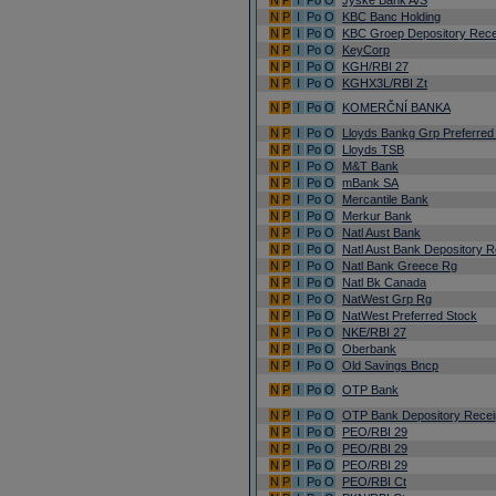
N
P
I
Po
O
Jyske Bank A/S
N
P
I
Po
O
KBC Banc Holding
N
P
I
Po
O
KBC Groep Depository Rece
N
P
I
Po
O
KeyCorp
N
P
I
Po
O
KGH/RBI 27
N
P
I
Po
O
KGHX3L/RBI Zt
N
P
I
Po
O
KOMERČNÍ BANKA
N
P
I
Po
O
Lloyds Bankg Grp Preferred
N
P
I
Po
O
Lloyds TSB
N
P
I
Po
O
M&T Bank
N
P
I
Po
O
mBank SA
N
P
I
Po
O
Mercantile Bank
N
P
I
Po
O
Merkur Bank
N
P
I
Po
O
Natl Aust Bank
N
P
I
Po
O
Natl Aust Bank Depository R
N
P
I
Po
O
Natl Bank Greece Rg
N
P
I
Po
O
Natl Bk Canada
N
P
I
Po
O
NatWest Grp Rg
N
P
I
Po
O
NatWest Preferred Stock
N
P
I
Po
O
NKE/RBI 27
N
P
I
Po
O
Oberbank
N
P
I
Po
O
Old Savings Bncp
N
P
I
Po
O
OTP Bank
N
P
I
Po
O
OTP Bank Depository Recei
N
P
I
Po
O
PEO/RBI 29
N
P
I
Po
O
PEO/RBI 29
N
P
I
Po
O
PEO/RBI 29
N
P
I
Po
O
PEO/RBI Ct