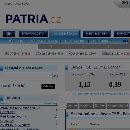
ZKU
SOBOTA 08.08.2026
Detail akcie
Lloyds TSB
online
ZPRAVODAJSTVÍ
AKCIE & FONDY
MĚNY & SAZBY
KOMODIT
|
PŘEHLED
|
INDEXY A FUTURES
|
AKCIE ONLINE
|
AKCIE HISTORIE
|
DETA
|
|
|
|
Online
Historie
Zprávy
O společnosti
Hospodaření
PX
2 785,07
-0,71%
DAX
26 319,45
0,69%
NDQ
26 690,62
1,30%
CZK/€
24,232
-0,02%
Lloyds TSB
(LLOY.L, London)
HLEDÁNÍ V DETAILU AKCIÍ
Závěr k 7.8.2026
Změna (%)
select
1,15
0,39
Pokročilé hledání
Odeslat
R
- Real-Time data si mohou aktivovat klienti Patria 
TOP AKCIE
Název
Návštěvy
Online
Historie
Zprávy
O společnosti
Xtrackers MSCI World Value
5
UCITS ETF
Sektor online -
Lloyds TSB - Ban
Red Robin Gourmt
23
GEMZ Crp
7
Akce
Název
Sp US Ps Eqty GBTC
1
ISHARES MSCI AUSTRALIA