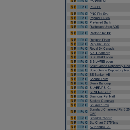
N
P
I
Po
O
PKN/RBI Ct
N
P
I
Po
O
PKO BP
N
P
I
Po
O
PNC Finl Svc
N
P
I
Po
O
Popular PRico
N
P
I
Po
O
Preferred Bank
N
P
I
Po
O
Raiffeisen Unsp ADR
N
P
I
Po
O
Raiffsen Intl Bk
N
P
I
Po
O
Regions Finan
N
P
I
Po
O
Republic Banc
N
P
I
Po
O
Royal Bk Canada
N
P
I
Po
O
S & T Bancorp
N
P
I
Po
O
S SILV/RBI open
N
P
I
Po
O
S SILV/RBI open
N
P
I
Po
O
Sciet Genrle Depository Rec
N
P
I
Po
O
Sciet Genrle Depository Rec
N
P
I
Po
O
SE Banken AB
N
P
I
Po
O
Secure Trust
N
P
I
Po
O
Sierra Bancorp
N
P
I
Po
O
SILVER/RBI Ct
N
P
I
Po
O
SILVER/RBI Ct
N
P
I
Po
O
Simmons Fst Natl
N
P
I
Po
O
Societe Generale
N
P
I
Po
O
St Galler Ktbk
Standard Chartered Plc 8.2
N
P
I
Po
O
GBP
N
P
I
Po
O
Standrd Chartrd
N
P
I
Po
O
Std Chart 7.375Ncip
N
P
I
Po
O
Sv Handbk -A-