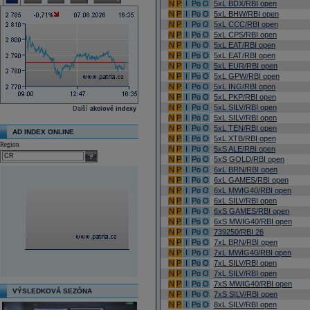
N
P
I
Po
O
5xL BDX/RBI open
N
P
I
Po
O
5xL BHW/RBI open
N
P
I
Po
O
5xL CCC/RBI open
N
P
I
Po
O
5xL CPS/RBI open
N
P
I
Po
O
5xL EAT/RBI open
N
P
I
Po
O
5xL EAT/RBI open
N
P
I
Po
O
5xL EUR/RBI open
N
P
I
Po
O
5xL GPW/RBI open
N
P
I
Po
O
5xL ING/RBI open
N
P
I
Po
O
5xL PKP/RBI open
N
P
I
Po
O
5xL SILV/RBI open
Další
akciové indexy
N
P
I
Po
O
5xL SILV/RBI open
N
P
I
Po
O
5xL TEN/RBI open
AD INDEX ONLINE
N
P
I
Po
O
5xL XTB/RBI open
Region
N
P
I
Po
O
5xS ALE/RBI open
select
N
P
I
Po
O
5xS GOLD/RBI open
N
P
I
Po
O
6xL BRN/RBI open
N
P
I
Po
O
6xL GAMES/RBI open
N
P
I
Po
O
6xL MWIG40/RBI open
N
P
I
Po
O
6xL SILV/RBI open
N
P
I
Po
O
6xS GAMES/RBI open
N
P
I
Po
O
6xS MWIG40/RBI open
N
P
I
Po
O
739250/RBI 26
N
P
I
Po
O
7xL BRN/RBI open
N
P
I
Po
O
7xL MWIG40/RBI open
N
P
I
Po
O
7xL SILV/RBI open
N
P
I
Po
O
7xL SILV/RBI open
N
P
I
Po
O
7xS MWIG40/RBI open
VÝSLEDKOVÁ SEZÓNA
N
P
I
Po
O
7xS SILV/RBI open
N
P
I
Po
O
8xL SILV/RBI open