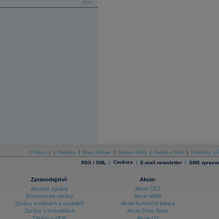
více...
O Patria.cz
|
Reklama
|
Mapa Stránek
|
Skupina Patria
|
Kariéra v Patrii
|
Podmínky uží
|
Cookies
|
|
RSS / XML
E-mail newsletter
SMS zpravod
Zpravodajství:
Akcie:
Akciové zprávy
Akcie ČEZ
Ekonomické zprávy
Akcie NWR
Zprávy o měnách a sazbách
Akcie Komerční banka
Zprávy o komoditách
Akcie Erste Bank
Zprávy o HDP
Akcie O2