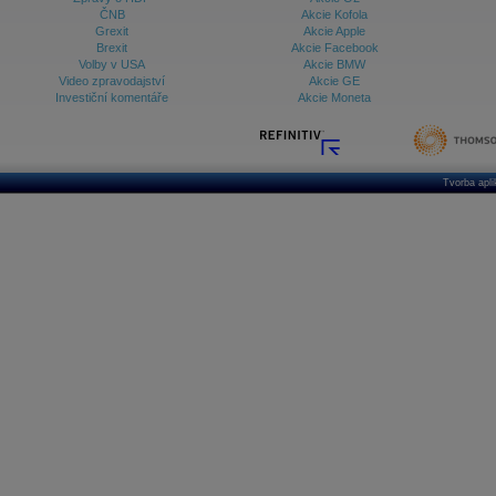
ČNB
Akcie Kofola
Grexit
Akcie Apple
Brexit
Akcie Facebook
Volby v USA
Akcie BMW
Video zpravodajství
Akcie GE
Investiční komentáře
Akcie Moneta
Tvorba apl