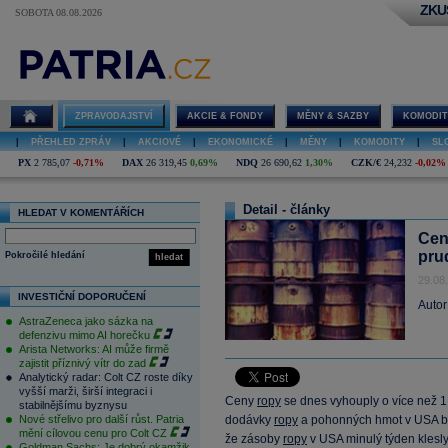
ZKU
SOBOTA 08.08.2026
ZPRAVODAJSTVÍ
AKCIE & FONDY
MĚNY & SAZBY
KOMODIT
|
PŘEHLED ZPRÁV
|
AKCIOVÉ
|
EKONOMICKÉ
|
MĚNY
|
KOMODITY
|
SL
PX
2 785,07
-0,71%
DAX
26 319,45
0,69%
NDQ
26 690,62
1,30%
CZK/€
24,232
-0,02%
Detail - články
HLEDAT V KOMENTÁŘÍCH
Cen
pru
Pokročilé hledání
hledat
29.08
INVESTIČNÍ DOPORUČENÍ
Autor
AstraZeneca jako sázka na
defenzivu mimo AI horečku
Arista Networks: AI může firmě
zajistit příznivý vítr do zad
Analytický radar: Colt CZ roste díky
vyšší marži, širší integraci i
Ceny
ropy
se dnes vyhouply o více než 
stabilnějšímu byznysu
Nové střelivo pro další růst. Patria
dodávky
ropy
a pohonných hmot v USA bě
mění cílovou cenu pro Colt CZ
že zásoby
ropy
v USA minulý týden klesly 
Goldman Sachs: Je dobrý okamžik