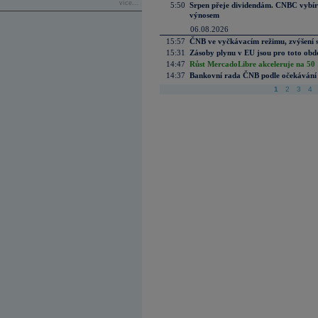
více...
5:50
Srpen přeje dividendám. CNBC vybírá
výnosem
06.08.2026
15:57
ČNB ve vyčkávacím režimu, zvýšení s
15:31
Zásoby plynu v EU jsou pro toto obdo
14:47
Růst MercadoLibre akceleruje na 50 %
14:37
Bankovní rada ČNB podle očekávání 
1
2
3
4