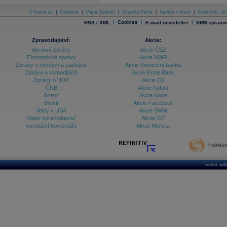
O Patria.cz
|
Reklama
|
Mapa Stránek
|
Skupina Patria
|
Kariéra v Patrii
|
Podmínky uží
|
Cookies
|
|
RSS / XML
E-mail newsletter
SMS zpravod
Zpravodajství:
Akcie:
Akciové zprávy
Akcie ČEZ
Ekonomické zprávy
Akcie NWR
Zprávy o měnách a sazbách
Akcie Komerční banka
Zprávy o komoditách
Akcie Erste Bank
Zprávy o HDP
Akcie O2
ČNB
Akcie Kofola
Grexit
Akcie Apple
Brexit
Akcie Facebook
Volby v USA
Akcie BMW
Video zpravodajství
Akcie GE
Investiční komentáře
Akcie Moneta
Tvorba apl