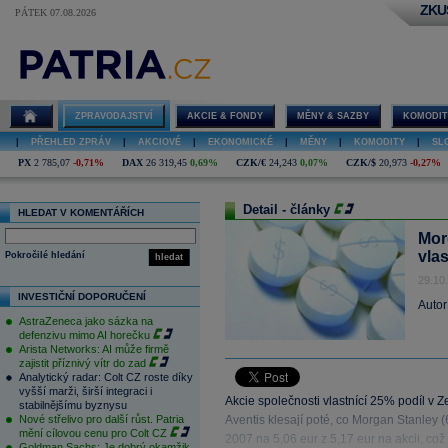
ZKU
PÁTEK 07.08.2026
ZPRAVODAJSTVÍ
AKCIE & FONDY
MĚNY & SAZBY
KOMODIT
|
PŘEHLED ZPRÁV
|
AKCIOVÉ
|
EKONOMICKÉ
|
MĚNY
|
KOMODITY
|
SL
PX
2 785,07
-0,71%
DAX
26 319,45
0,69%
CZK/€
24,243
0,07%
CZK/$
20,973
-0,27%
Detail - články
HLEDAT V KOMENTÁŘÍCH
Mor
vla
Pokročilé hledání
hledat
29.10
INVESTIČNÍ DOPORUČENÍ
Autor
AstraZeneca jako sázka na
defenzivu mimo AI horečku
Arista Networks: AI může firmě
zajistit příznivý vítr do zad
Analytický radar: Colt CZ roste díky
vyšší marži, širší integraci i
Akcie společnosti vlastnící 25% podíl v Z
stabilnějšímu byznysu
Nové střelivo pro další růst. Patria
Aventis klesají poté, co Morgan Stanley 
mění cílovou cenu pro Colt CZ
2007 na 5,06 eur z 5,17 eur na akcii, co
Goldman Sachs: Je dobrý okamžik