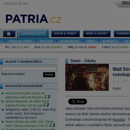
ZKU
PÁTEK 07.08.2026
ZPRAVODAJSTVÍ
AKCIE & FONDY
MĚNY & SAZBY
KOMODIT
|
PŘEHLED ZPRÁV
|
AKCIOVÉ
|
EKONOMICKÉ
|
MĚNY
|
KOMODITY
|
SL
PX
2 805,12
1,30%
DAX
26 140,13
0,05%
NDQ
26 348,35
-0,06%
CZK/€
24,222
0,01%
Detail - články
HLEDAT V KOMENTÁŘÍCH
Wall Str
vzestup
Pokročilé hledání
hledat
01.11.2007 
INVESTIČNÍ DOPORUČENÍ
Autor:
AstraZeneca jako sázka na
defenzivu mimo AI horečku
Arista Networks: AI může firmě
zajistit příznivý vítr do zad
Jako obvykle Vám přinášíme přehled spole
Analytický radar: Colt CZ roste díky
vyšší marži, širší integraci i
seanci na Wall Street nejvíce obchodova
stabilnějšímu byznysu
Exchange a technologický trh
Nasdaq
. T
Nové střelivo pro další růst. Patria
méně aktivní, u každého titulu zároveň
mění cílovou cenu pro Colt CZ
Goldman Sachs: Je dobrý okamžik