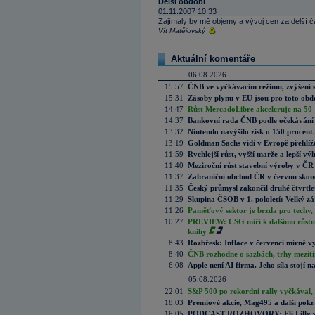
Delší období
01.11.2007 10:33
Zajímaly by mě objemy a vývoj cen za delší 
Vít Matějovský
Aktuální komentáře
06.08.2026
15:57
ČNB ve vyčkávacím režimu, zvýšení s
15:31
Zásoby plynu v EU jsou pro toto obdo
14:47
Růst MercadoLibre akceleruje na 50 %
14:37
Bankovní rada ČNB podle očekávání 
13:32
Nintendo navýšilo zisk o 150 procen
13:19
Goldman Sachs vidí v Evropě přehlíže
11:59
Rychlejší růst, vyšší marže a lepší v
11:40
Meziroční růst stavební výroby v ČR
11:37
Zahraniční obchod ČR v červnu skonč
11:35
Český průmysl zakončil druhé čtvrtlet
11:29
Skupina ČSOB v 1. pololetí: Velký zá
11:26
Paměťový sektor je brzda pro techy,
10:27
PREVIEW: CSG míří k dalšímu růstu.
knihy
8:43
Rozbřesk: Inflace v červenci mírně v
8:40
ČNB rozhodne o sazbách, trhy mezitím
6:08
Apple není AI firma. Jeho síla stojí n
05.08.2026
22:01
S&P 500 po rekordní rally vyčkával,
18:03
Prémiové akcie, Mag495 a další pokr
16:05
PODCAST ROZHOVORY: Eli Lilly vs. 