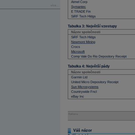
Atmel Corp
více...
Symantec
E TRADE Fin
SiRF Tech Hldgs
Tabulka 3: Největší vzestupy
Název společnosti
SiRF Tech Hldgs
Newmont Mining
Crocs
Microsoft
Comp Vale Do Rio Depository Receipt
Tabulka 4: Největší pády
Název společnosti
Garmin Ltd
United Micro Depository Receipt
Sun Microsystems
Countrywide Fncl
eBay Inc
Reklama
Váš názor