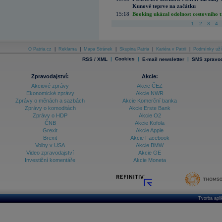
Kunové teprve na začátku
15:18
Booking ukázal odolnost cestovního trh
1
2
3
4
O Patria.cz
|
Reklama
|
Mapa Stránek
|
Skupina Patria
|
Kariéra v Patrii
|
Podmínky uží
|
Cookies
|
|
RSS / XML
E-mail newsletter
SMS zpravod
Zpravodajství:
Akcie:
Akciové zprávy
Akcie ČEZ
Ekonomické zprávy
Akcie NWR
Zprávy o měnách a sazbách
Akcie Komerční banka
Zprávy o komoditách
Akcie Erste Bank
Zprávy o HDP
Akcie O2
ČNB
Akcie Kofola
Grexit
Akcie Apple
Brexit
Akcie Facebook
Volby v USA
Akcie BMW
Video zpravodajství
Akcie GE
Investiční komentáře
Akcie Moneta
Tvorba apl