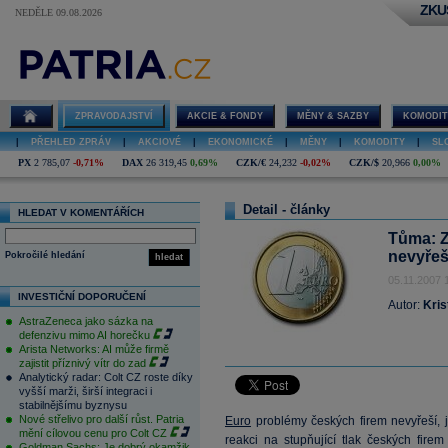
ZKU
NEDĚLE 09.08.2026
ZPRAVODAJSTVÍ
AKCIE & FONDY
MĚNY & SAZBY
KOMODIT
|
PŘEHLED ZPRÁV
|
AKCIOVÉ
|
EKONOMICKÉ
|
MĚNY
|
KOMODITY
|
SL
PX
2 785,07
-0,71%
DAX
26 319,45
0,69%
CZK/€
24,232
-0,02%
CZK/$
20,966
0,00%
Detail - články
HLEDAT V KOMENTÁŘÍCH
Tůma: Z
nevyřeš
Pokročilé hledání
hledat
05.11.2007 
INVESTIČNÍ DOPORUČENÍ
Autor:
Kris
AstraZeneca jako sázka na
defenzivu mimo AI horečku
Arista Networks: AI může firmě
zajistit příznivý vítr do zad
Analytický radar: Colt CZ roste díky
vyšší marži, širší integraci i
stabilnějšímu byznysu
Nové střelivo pro další růst. Patria
Euro
problémy českých firem nevyřeší, j
mění cílovou cenu pro Colt CZ
reakci na stupňující tlak českých fi
Goldman Sachs: Je dobrý okamžik