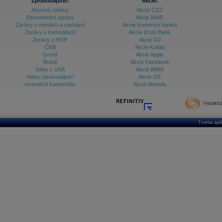
Zpravodajství:
Akcie:
Akciové zprávy
Akcie ČEZ
Ekonomické zprávy
Akcie NWR
Zprávy o měnách a sazbách
Akcie Komerční banka
Zprávy o komoditách
Akcie Erste Bank
Zprávy o HDP
Akcie O2
ČNB
Akcie Kofola
Grexit
Akcie Apple
Brexit
Akcie Facebook
Volby v USA
Akcie BMW
Video zpravodajství
Akcie GE
Investiční komentáře
Akcie Moneta
Tvorba apl