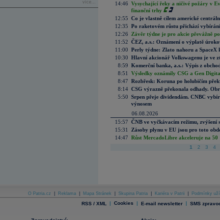
více...
14:46
Vysychající řeky a ničivé požáry v E
finanční trhy
12:55
Co je vlastně cílem americké centrál
12:35
Po raketovém růstu přichází vybírán
12:26
Závěr týdne je pro akcie převážně po
11:52
ČEZ, a.s.: Oznámení o výplatě úrok
11:00
Perly týdne: Zlato nahoru a SpaceX 
10:30
Hlavní akcionář Volkswagenu je ve z
8:59
Komerční banka, a.s.: Výpis z obchod
8:51
Výsledky oznámily CSG a Gen Digital
8:47
Rozbřesk: Koruna po holubičím přek
8:14
CSG výrazně překonala odhady. Obran
5:50
Srpen přeje dividendám. CNBC vybírá
výnosem
06.08.2026
15:57
ČNB ve vyčkávacím režimu, zvýšení s
15:31
Zásoby plynu v EU jsou pro toto obdo
14:47
Růst MercadoLibre akceleruje na 50 %
1
2
3
4
O Patria.cz
|
Reklama
|
Mapa Stránek
|
Skupina Patria
|
Kariéra v Patrii
|
Podmínky uží
|
Cookies
|
|
RSS / XML
E-mail newsletter
SMS zpravod