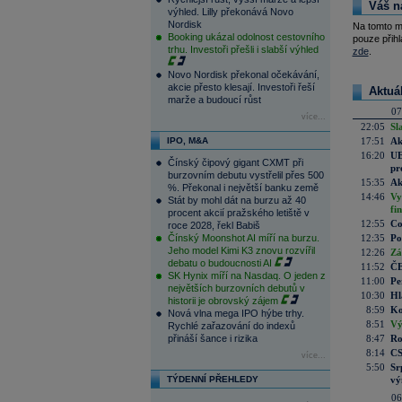
Váš n
výhled. Lilly překonává Novo
Nordisk
Na tomto m
Booking ukázal odolnost cestovního
pouze přihl
trhu. Investoři přešli i slabší výhled
zde
.
Novo Nordisk překonal očekávání,
akcie přesto klesají. Investoři řeší
Aktuá
marže a budoucí růst
07
více...
22:05
Sl
IPO, M&A
17:51
Ak
16:20
UE
Čínský čipový gigant CXMT při
pr
burzovním debutu vystřelil přes 500
15:35
Ak
%. Překonal i největší banku země
14:46
Vy
Stát by mohl dát na burzu až 40
fi
procent akcií pražského letiště v
12:55
Co
roce 2028, řekl Babiš
Čínský Moonshot AI míří na burzu.
12:35
Po
Jeho model Kimi K3 znovu rozvířil
12:26
Zá
debatu o budoucnosti AI
11:52
ČE
SK Hynix míří na Nasdaq. O jeden z
11:00
Pe
největších burzovních debutů v
10:30
Hl
historii je obrovský zájem
8:59
Ko
Nová vlna mega IPO hýbe trhy.
8:51
Vý
Rychlé zařazování do indexů
přináší šance i rizika
8:47
Ro
8:14
CS
více...
5:50
Sr
TÝDENNÍ PŘEHLEDY
vý
06