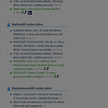
CSG výrazně překonala odhady. Obranná
divize táhne růst, výhled potvrzen
(166x)
Slabá data z trhu práce pomohla akciím
(139x)
Nejčtenější zprávy týdne
Goldman Sachs vidí v Evropě přehlížené
příležitosti. U dvou akcií očekává více než
100% růst
(8416x)
PODCAST ROZHOVORY: Eli Lilly vs. Novo
Nordisk. Revoluce v léčbě obezity je podle
MUDr. Kunové teprve na začátku
(6768x)
i
CSG výrazně překonala odhady. Obranná
divize táhne růst, výhled potvrzen
(4840x)
PREVIEW: CSG míří k dalšímu růstu.
Klíčové bude tempo obranné divize a vývoj
zakázkové knihy
(4267x)
PODCAST Týdenní výhled: V centru
pozornosti AMD a Palantir
(4175x)
Nejdiskutovanější zprávy týdne
Inflace v eurozóně v červenci vzrostla na
2,9 procenta, uvedl v odhadu Eurostat
(5)
Akce Fedu se odsouvá, americký trh práce
překvapil opět negativně
(1)