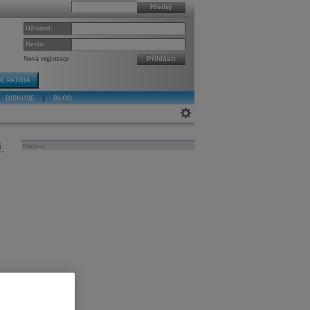
Hledej
Uživatel:
Heslo:
Nová registrace
Přihlásit
E PATRIA
DISKUSE
|
BLOG
j
Reklama