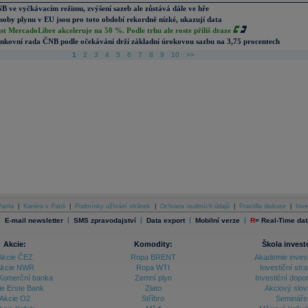
B ve vyčkávacím režimu, zvýšení sazeb ale zůstává dále ve hře
soby plynu v EU jsou pro toto období rekordně nízké, ukazují data
st MercadoLibre akceleruje na 50 %. Podle trhu ale roste příliš draze
nkovní rada ČNB podle očekávání drží základní úrokovou sazbu na 3,75 procentech
1
2
3
4
5
6
7
8
9
10
>>
atria
|
Kariéra v Patrii
|
Podmínky užívání stránek
|
Ochrana osobních údajů
|
Pravidla diskuse
|
Inve
|
|
|
|
|
E-mail newsletter
SMS zpravodajství
Data export
Mobilní verze
R
=
Real-Time dat
Akcie:
Komodity:
Škola invest
Akcie ČEZ
Ropa BRENT
Akademie inves
kcie NWR
Ropa WTI
Investiční stra
Komerční banka
Zemní plyn
Investiční dopo
ie Erste Bank
Zlato
Akciový slov
Akcie O2
Stříbro
Semináře