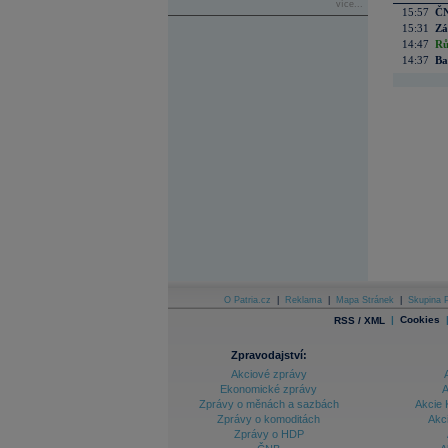
více...
15:57
ČN
15:31
Zá
14:47
Rů
14:37
Ba
O Patria.cz
|
Reklama
|
Mapa Stránek
|
Skupina P
|
Cookies
RSS / XML
Zpravodajství:
Akciové zprávy
Ekonomické zprávy
A
Zprávy o měnách a sazbách
Akcie 
Zprávy o komoditách
Akc
Zprávy o HDP