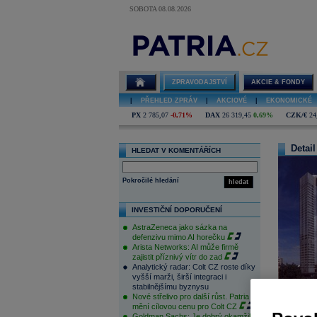
SOBOTA 08.08.2026
ZPRAVODAJSTVÍ
AKCIE & FONDY
|
PŘEHLED ZPRÁV
|
AKCIOVÉ
|
EKONOMICKÉ
PX
2 785,07
-0,71%
DAX
26 319,45
0,69%
CZK/€
24
Detail
HLEDAT V KOMENTÁŘÍCH
Pokročilé hledání
hledat
INVESTIČNÍ DOPORUČENÍ
AstraZeneca jako sázka na
defenzivu mimo AI horečku
Arista Networks: AI může firmě
zajistit příznivý vítr do zad
Analytický radar: Colt CZ roste díky
vyšší marži, širší integraci i
stabilnějšímu byznysu
Nové střelivo pro další růst. Patria
mění cílovou cenu pro Colt CZ
Goldman Sachs: Je dobrý okamžik