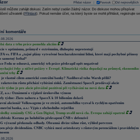
ázor
Přidat názor
Pavouk
Od nejnovějších
|
ístě můžete zahájit diskusi. Zatím nebyl zadán žádný názor. Do diskuse mohou přispívat
ášení uživatelé (
Přihlásit
). Pokud nemáte účet, na který byste se mohli přihlásit, registrujte se
lní komentáře
.08.2026
abá data z trhu práce pomohla akciím
cie v optimismu, průmysl v extrémním, dluhopisy neprotestují
FA vs. FIFA a „tajné plány vytvořené bezcharakterními lidmi, které mají pochybné přínosy
o samotný fotbal“
ce Fedu se odsouvá, americký trh práce překvapil opět negativně
sychající řeky a ničivé požáry v Evropě. Klimatická rizika dopadají na průmysl, ekonomiku 
nanční trhy
 je vlastně cílem americké centrální banky? Nasliboval toho Warsh příliš?
 raketovém růstu přichází vybírání zisků. Zaměstnanci SpaceX prodávají akcie
věr týdne je pro akcie převážně pozitivní při vyčkávání na nová data
Z, a.s.: Oznámení o výplatě úrokového výnosu
rly týdne: Zlato nahoru a SpaceX k 10 bilionům dolarů
avní akcionář Volkswagenu je ve ztrátě, automobilku vyzval k rychlým opatřením
merční banka, a.s.: Výpis z obchodního rejstříku
sledky oznámily CSG a Gen Digital, Trump uvalil nová cla. Evropa zahájí opatrně
zbřesk: Koruna po holubičím překvapení ČNB v defenzivě
G výrazně překonala odhady. Obranná divize táhne růst, výhled potvrzen
pen přeje dividendám. CNBC vybírá mezi aristokraty s růstovým potenciálem i pravidelným
nosem
.08.2026