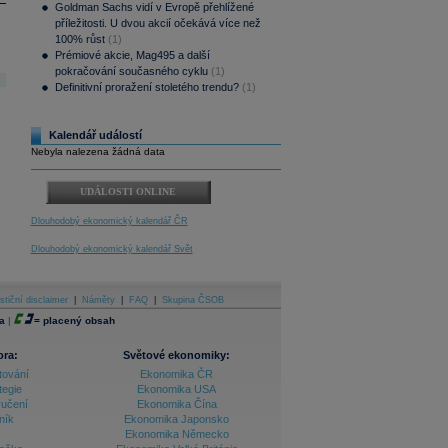
Goldman Sachs vidí v Evropě přehlížené
příležitosti. U dvou akcií očekává více než
100% růst
(1)
Prémiové akcie, Mag495 a další
pokračování současného cyklu
(1)
Definitivní proražení stoletého trendu?
(1)
Kalendář událostí
Nebyla nalezena žádná data
UDÁLOSTI ONLINE
Dlouhodobý ekonomický kalendář ČR
Dlouhodobý ekonomický kalendář Svět
stiční disclaimer
|
Náměty
|
FAQ
|
Skupina ČSOB
a
|
=
placený obsah
ora:
Světové ekonomiky:
tování
Ekonomika ČR
tegie
Ekonomika USA
ručení
Ekonomika Čína
ník
Ekonomika Japonsko
Ekonomika Německo