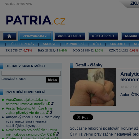
ZKU
NEDĚLE 09.08.2026
ZPRAVODAJSTVÍ
AKCIE & FONDY
MĚNY & SAZBY
KOMODIT
|
PŘEHLED ZPRÁV
|
AKCIOVÉ
|
EKONOMICKÉ
|
MĚNY
|
KOMODITY
|
SL
PX
2 785,07
-0,71%
DAX
26 319,45
0,69%
NDQ
26 690,62
1,30%
CZK/€
24,232
-0,02%
Detail - články
HLEDAT V KOMENTÁŘÍCH
Analyti
ekonom
Pokročilé hledání
hledat
18.07.2008 
INVESTIČNÍ DOPORUČENÍ
Autor:
ČTK
AstraZeneca jako sázka na
defenzivu mimo AI horečku
Arista Networks: AI může firmě
zajistit příznivý vítr do zad
Analytický radar: Colt CZ roste díky
vyšší marži, širší integraci i
stabilnějšímu byznysu
Současné rekordní posilování koruny a
Nové střelivo pro další růst. Patria
ČTK již velmi brzy začne negativně pro
mění cílovou cenu pro Colt CZ
Goldman Sachs: Je dobrý okamžik