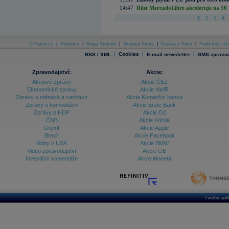
14:47
Růst MercadoLibre akceleruje na 50 %
1
2
3
4
O Patria.cz
|
Reklama
|
Mapa Stránek
|
Skupina Patria
|
Kariéra v Patrii
|
Podmínky uží
|
Cookies
|
|
RSS / XML
E-mail newsletter
SMS zpravod
Zpravodajství:
Akcie:
Akciové zprávy
Akcie ČEZ
Ekonomické zprávy
Akcie NWR
Zprávy o měnách a sazbách
Akcie Komerční banka
Zprávy o komoditách
Akcie Erste Bank
Zprávy o HDP
Akcie O2
ČNB
Akcie Kofola
Grexit
Akcie Apple
Brexit
Akcie Facebook
Volby v USA
Akcie BMW
Video zpravodajství
Akcie GE
Investiční komentáře
Akcie Moneta
Tvorba apl