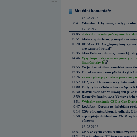
více...
Aktuální komentáře
08.08.2026
8:41
Víkendář: Trhy nemají rády prázdné 
07.08.2026
22:05
Slabá data z trhu práce pomohla akc
17:51
Akcie v optimismu, průmysl v extrémn
16:20
UEFA vs. FIFA a „tajné plány vytvoř
pro samotný fotbal“
15:35
Akce Fedu se odsouvá, americký trh 
14:46
Vysychající řeky a ničivé požáry v E
finanční trhy
12:55
Co je vlastně cílem americké centrál
12:35
Po raketovém růstu přichází vybírán
12:26
Závěr týdne je pro akcie převážně po
11:52
ČEZ, a.s.: Oznámení o výplatě úrok
11:00
Perly týdne: Zlato nahoru a SpaceX 
10:30
Hlavní akcionář Volkswagenu je ve z
8:59
Komerční banka, a.s.: Výpis z obchod
8:51
Výsledky oznámily CSG a Gen Digital
8:47
Rozbřesk: Koruna po holubičím přek
8:14
CSG výrazně překonala odhady. Obran
5:50
Srpen přeje dividendám. CNBC vybírá
výnosem
06.08.2026
15:57
ČNB ve vyčkávacím režimu, zvýšení s
15:31
Zásoby plynu v EU jsou pro toto obdo