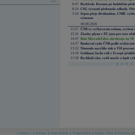
více...
8:47
Rozbřesk: Koruna po holubičím přek
8:14
CSG výrazně překonala odhady. Obran
5:50
Srpen přeje dividendám. CNBC vybírá
výnosem
06.08.2026
15:57
ČNB ve vyčkávacím režimu, zvýšení s
15:31
Zásoby plynu v EU jsou pro toto obdo
14:47
Růst MercadoLibre akceleruje na 50 %
14:37
Bankovní rada ČNB podle očekávání 
13:32
Nintendo navýšilo zisk o 150 procen
13:19
Goldman Sachs vidí v Evropě přehlíže
11:59
Rychlejší růst, vyšší marže a lepší v
1
2
3
4
O Patria.cz
|
Reklama
|
Mapa Stránek
|
Skupina Patria
|
Kariéra v Patrii
|
Podmínky uží