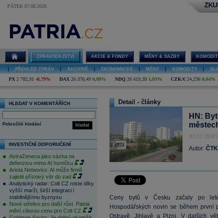
ZKU
PÁTEK 07.08.2026
ZPRAVODAJSTVÍ
AKCIE & FONDY
MĚNY & SAZBY
KOMODIT
|
PŘEHLED ZPRÁV
|
AKCIOVÉ
|
EKONOMICKÉ
|
MĚNY
|
KOMODITY
|
SL
PX
2 782,91
-0,79%
DAX
26 370,49
0,89%
NDQ
26 619,39
1,03%
CZK/€
24,236
0,04%
Detail - články
HLEDAT V KOMENTÁŘÍCH
HN: Byt
městech
Pokročilé hledání
hledat
30.07.2008 
INVESTIČNÍ DOPORUČENÍ
Autor:
ČTK
AstraZeneca jako sázka na
defenzivu mimo AI horečku
Arista Networks: AI může firmě
zajistit příznivý vítr do zad
Analytický radar: Colt CZ roste díky
vyšší marži, širší integraci i
stabilnějšímu byznysu
Ceny bytů v Česku začaly po letec
Nové střelivo pro další růst. Patria
Hospodářských novin se během první po
mění cílovou cenu pro Colt CZ
Ostravě, Jihlavě a Plzni. V dalších vě
Goldman Sachs: Je dobrý okamžik