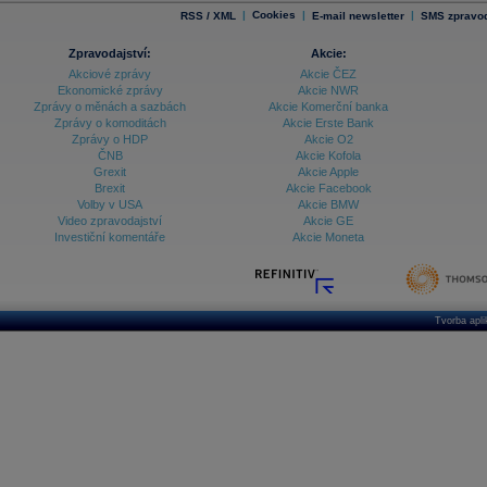
|
Cookies
|
|
RSS / XML
E-mail newsletter
SMS zpravod
Zpravodajství:
Akcie:
Akciové zprávy
Akcie ČEZ
Ekonomické zprávy
Akcie NWR
Zprávy o měnách a sazbách
Akcie Komerční banka
Zprávy o komoditách
Akcie Erste Bank
Zprávy o HDP
Akcie O2
ČNB
Akcie Kofola
Grexit
Akcie Apple
Brexit
Akcie Facebook
Volby v USA
Akcie BMW
Video zpravodajství
Akcie GE
Investiční komentáře
Akcie Moneta
Tvorba apl