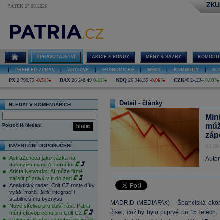
ZKU
PÁTEK 07.08.2026
ZPRAVODAJSTVÍ
AKCIE & FONDY
MĚNY & SAZBY
KOMODIT
|
PŘEHLED ZPRÁV
|
AKCIOVÉ
|
EKONOMICKÉ
|
MĚNY
|
KOMODITY
|
SL
PX
2 790,75
-0,51%
DAX
26 248,49
0,41%
NDQ
26 348,35
-0,06%
CZK/€
24,234
0,03%
Detail - články
HLEDAT V KOMENTÁŘÍCH
Min
můž
Pokročilé hledání
hledat
záp
INVESTIČNÍ DOPORUČENÍ
23.09
AstraZeneca jako sázka na
Autor
defenzivu mimo AI horečku
Arista Networks: AI může firmě
zajistit příznivý vítr do zad
Analytický radar: Colt CZ roste díky
vyšší marži, širší integraci i
stabilnějšímu byznysu
MADRID (MEDIAFAX) - Španělská ekono
Nové střelivo pro další růst. Patria
čísel, což by bylo poprvé po 15 letech
mění cílovou cenu pro Colt CZ
Goldman Sachs: Je dobrý okamžik