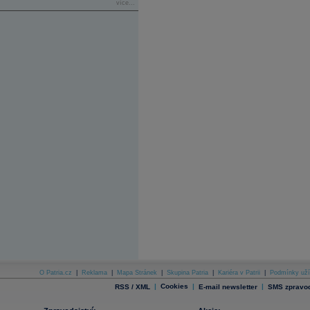
více...
O Patria.cz
|
Reklama
|
Mapa Stránek
|
Skupina Patria
|
Kariéra v Patrii
|
Podmínky uží
|
Cookies
|
|
RSS / XML
E-mail newsletter
SMS zpravod