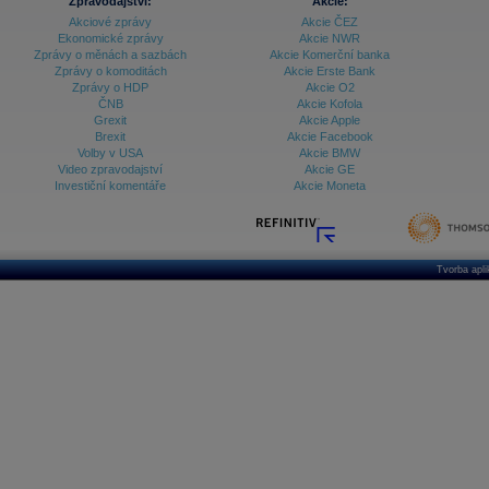
Zpravodajství:
Akcie:
Akciové zprávy
Akcie ČEZ
Ekonomické zprávy
Akcie NWR
Zprávy o měnách a sazbách
Akcie Komerční banka
Zprávy o komoditách
Akcie Erste Bank
Zprávy o HDP
Akcie O2
ČNB
Akcie Kofola
Grexit
Akcie Apple
Brexit
Akcie Facebook
Volby v USA
Akcie BMW
Video zpravodajství
Akcie GE
Investiční komentáře
Akcie Moneta
Tvorba apl