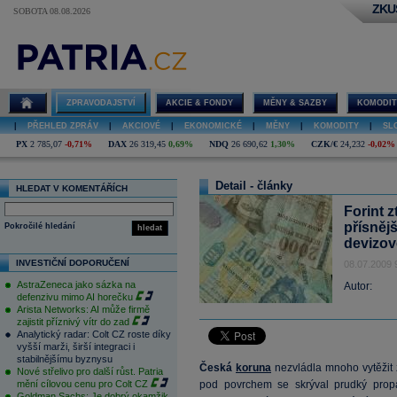
ZKU
SOBOTA 08.08.2026
ZPRAVODAJSTVÍ
AKCIE & FONDY
MĚNY & SAZBY
KOMODIT
|
PŘEHLED ZPRÁV
|
AKCIOVÉ
|
EKONOMICKÉ
|
MĚNY
|
KOMODITY
|
SL
PX
2 785,07
-0,71%
DAX
26 319,45
0,69%
NDQ
26 690,62
1,30%
CZK/€
24,232
-0,02%
Detail - články
HLEDAT V KOMENTÁŘÍCH
Forint 
přísněj
Pokročilé hledání
hledat
devizov
INVESTIČNÍ DOPORUČENÍ
08.07.2009 
AstraZeneca jako sázka na
Autor:
defenzivu mimo AI horečku
Arista Networks: AI může firmě
zajistit příznivý vítr do zad
Analytický radar: Colt CZ roste díky
vyšší marži, širší integraci i
stabilnějšímu byznysu
Česká
koruna
nezvládla mnoho vytěžit 
Nové střelivo pro další růst. Patria
mění cílovou cenu pro Colt CZ
pod povrchem se skrýval prudký propa
Goldman Sachs: Je dobrý okamžik