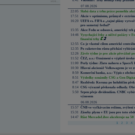
8:41
Víkendář: Trhy nemají rády prázdné 
více...
07.08.2026
22:05
Slabá data z trhu práce pomohla akc
17:51
Akcie v optimismu, průmysl v extrémn
16:20
UEFA vs. FIFA a „tajné plány vytvoř
pro samotný fotbal“
15:35
Akce Fedu se odsouvá, americký trh 
14:46
Vysychající řeky a ničivé požáry v E
finanční trhy
12:55
Co je vlastně cílem americké centrál
12:35
Po raketovém růstu přichází vybírán
12:26
Závěr týdne je pro akcie převážně po
11:52
ČEZ, a.s.: Oznámení o výplatě úrok
11:00
Perly týdne: Zlato nahoru a SpaceX 
10:30
Hlavní akcionář Volkswagenu je ve z
8:59
Komerční banka, a.s.: Výpis z obchod
8:51
Výsledky oznámily CSG a Gen Digital
8:47
Rozbřesk: Koruna po holubičím přek
8:14
CSG výrazně překonala odhady. Obran
5:50
Srpen přeje dividendám. CNBC vybírá
výnosem
06.08.2026
15:57
ČNB ve vyčkávacím režimu, zvýšení s
15:31
Zásoby plynu v EU jsou pro toto obdo
14:47
Růst MercadoLibre akceleruje na 50 %
1
2
3
4