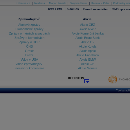
O Patria.cz
|
Reklama
|
Mapa Stránek
|
Skupina Patria
|
Kariéra v Patrii
|
Podmínky uží
|
Cookies
|
|
RSS / XML
E-mail newsletter
SMS zpravod
Zpravodajství:
Akcie:
Akciové zprávy
Akcie ČEZ
Ekonomické zprávy
Akcie NWR
Zprávy o měnách a sazbách
Akcie Komerční banka
Zprávy o komoditách
Akcie Erste Bank
Zprávy o HDP
Akcie O2
ČNB
Akcie Kofola
Grexit
Akcie Apple
Brexit
Akcie Facebook
Volby v USA
Akcie BMW
Video zpravodajství
Akcie GE
Investiční komentáře
Akcie Moneta
Tvorba apl