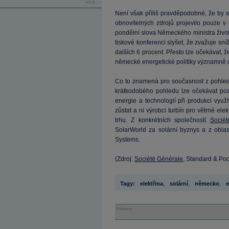
více...
Není však příliš pravděpodobné, že by 
obnovitelných zdrojů projevilo pouze v 
pondělní slova Německého ministra život
tiskové konferenci slyšet, že zvažuje sní
dalších 6 procent. Přesto lze očekávat, 
německé energetické politiky významně o
Co to znamená pro současnost z pohle
krátkodobého pohledu lze očekávat pozi
energie a technologií při produkci vyu
zůstat a ni výrobci turbín pro větrné elek
trhu. Z konkrétních společností
Socié
SolarWorld za solární byznys a z oblas
Systems.
(Zdroj:
Société Générale
, Standard & Poo
Tagy:
elektřina
,
solární
,
německo
,
e
Reklama