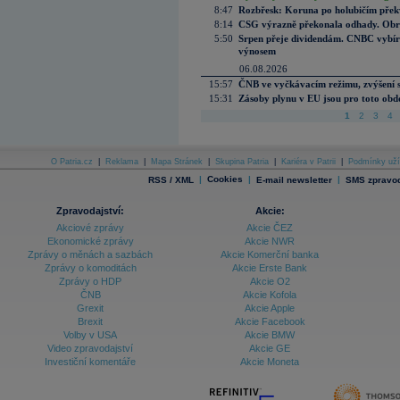
8:47
Rozbřesk: Koruna po holubičím přek
8:14
CSG výrazně překonala odhady. Obran
5:50
Srpen přeje dividendám. CNBC vybírá
výnosem
06.08.2026
15:57
ČNB ve vyčkávacím režimu, zvýšení s
15:31
Zásoby plynu v EU jsou pro toto obdo
1
2
3
4
O Patria.cz
|
Reklama
|
Mapa Stránek
|
Skupina Patria
|
Kariéra v Patrii
|
Podmínky uží
|
Cookies
|
|
RSS / XML
E-mail newsletter
SMS zpravod
Zpravodajství:
Akcie:
Akciové zprávy
Akcie ČEZ
Ekonomické zprávy
Akcie NWR
Zprávy o měnách a sazbách
Akcie Komerční banka
Zprávy o komoditách
Akcie Erste Bank
Zprávy o HDP
Akcie O2
ČNB
Akcie Kofola
Grexit
Akcie Apple
Brexit
Akcie Facebook
Volby v USA
Akcie BMW
Video zpravodajství
Akcie GE
Investiční komentáře
Akcie Moneta