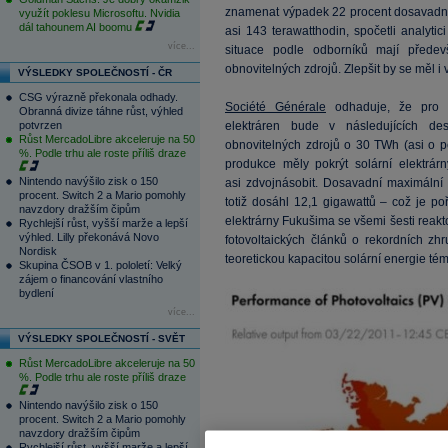
znamenat výpadek 22 procent dosavadní 
využít poklesu Microsoftu. Nvidia
dál tahounem AI boomu
asi 143 terawatthodin, spočetli analyti
více...
situace podle odborníků mají předevš
obnovitelných zdrojů. Zlepšit by se měl i 
VÝSLEDKY SPOLEČNOSTÍ - ČR
CSG výrazně překonala odhady.
Société Générale
odhaduje, že pro p
Obranná divize táhne růst, výhled
potvrzen
elektráren bude v následujících des
Růst MercadoLibre akceleruje na 50
obnovitelných zdrojů o 30 TWh (asi o p
%. Podle trhu ale roste příliš draze
produkce měly pokrýt solární elektrár
Nintendo navýšilo zisk o 150
asi zdvojnásobit. Dosavadní maximální
procent. Switch 2 a Mario pomohly
totiž dosáhl 12,1 gigawattů – což je p
navzdory dražším čipům
elektrárny Fukušima se všemi šesti reakt
Rychlejší růst, vyšší marže a lepší
výhled. Lilly překonává Novo
fotovoltaických článků o rekordních z
Nordisk
teoretickou kapacitou solární energie té
Skupina ČSOB v 1. pololetí: Velký
zájem o financování vlastního
bydlení
více...
VÝSLEDKY SPOLEČNOSTÍ - SVĚT
Růst MercadoLibre akceleruje na 50
%. Podle trhu ale roste příliš draze
Nintendo navýšilo zisk o 150
procent. Switch 2 a Mario pomohly
navzdory dražším čipům
Rychlejší růst, vyšší marže a lepší