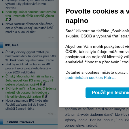
výhled. Lilly překonává Novo
Nordisk
Povolte cookies a 
Booking ukázal odolnost cestovního
trhu. Investoři přešli i slabší výhled
naplno
Novo Nordisk překonal očekávání,
akcie přesto klesají. Investoři řeší
Stačí kliknout na tlačítko „Souhla
marže a budoucí růst
skupinu ČSOB a vybrané třetí stran
více...
IPO, M&A
Abychom Vám mohli poskytnout víc
ČSOB, tak si tyto údaje můžeme vz
Čínský čipový gigant CXMT při
poskytnout co nejlepší klientský zá
burzovním debutu vystřelil přes 500
%. Překonal i největší banku země
analytická činnost a předávání coo
Stát by mohl dát na burzu až 40
procent akcií pražského letiště v
Detailně si cookies můžete upravit
roce 2028, řekl Babiš
Čínský Moonshot AI míří na burzu.
podmínkách cookies Patria
.
Jeho model Kimi K3 znovu rozvířil
debatu o budoucnosti AI
(Zdroj: GristList)
SK Hynix míří na Nasdaq. O jeden z
Použít jen techn
největších burzovních debutů v
historii je obrovský zájem
Německá vláda již zkraje týdne avizovala
Nová vlna mega IPO hýbe trhy.
pocházející z obnovitelných zdrojů na 3
Rychlé zařazování do indexů
přináší šance i rizika
spočívá ve snížení emisí skleníkových p
více...
plánu má výběr „jaderné daně“, který by 
Výnosy podle Berlína poputují do zv
TÝDENNÍ PŘEHLEDY
obnovitelných zdrojů.