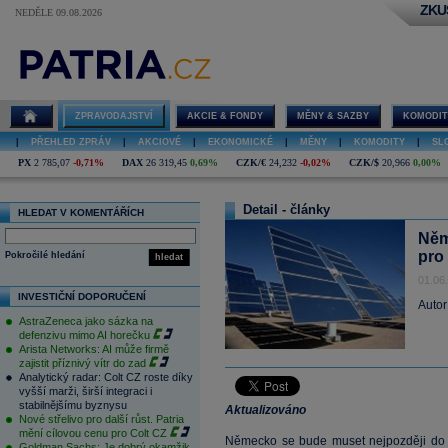
ZKU
NEDĚLE 09.08.2026
ZPRAVODAJSTVÍ
AKCIE & FONDY
MĚNY & SAZBY
KOMODIT
|
PŘEHLED ZPRÁV
|
AKCIOVÉ
|
EKONOMICKÉ
|
MĚNY
|
KOMODITY
|
SL
PX
2 785,07
-0,71%
DAX
26 319,45
0,69%
CZK/€
24,232
-0,02%
CZK/$
20,966
0,00%
Detail - články
HLEDAT V KOMENTÁŘÍCH
Něm
pro
Pokročilé hledání
hledat
01.06
INVESTIČNÍ DOPORUČENÍ
Autor
AstraZeneca jako sázka na
defenzivu mimo AI horečku
Arista Networks: AI může firmě
zajistit příznivý vítr do zad
Analytický radar: Colt CZ roste díky
vyšší marži, širší integraci i
stabilnějšímu byznysu
Aktualizováno
Nové střelivo pro další růst. Patria
mění cílovou cenu pro Colt CZ
Německo se bude muset nejpozději do r
Goldman Sachs: Je dobrý okamžik