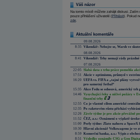
Váš názor
Na tomto místě můžete zahájit diskusi. Zatím
pouze přihlášení uživatelé (
Přihlásit
). Pokud ne
zde
.
Aktuální komentáře
09.08.2026
8:35
Víkendář: Nebojte se, Warsh ve skute
08.08.2026
8:41
Víkendář: Trhy nemají rády prázdné 
07.08.2026
22:05
Slabá data z trhu práce pomohla akc
17:51
Akcie v optimismu, průmysl v extrémn
16:20
UEFA vs. FIFA a „tajné plány vytvoř
pro samotný fotbal“
15:35
Akce Fedu se odsouvá, americký trh 
14:46
Vysychající řeky a ničivé požáry v E
finanční trhy
12:55
Co je vlastně cílem americké centrál
12:35
Po raketovém růstu přichází vybírán
12:26
Závěr týdne je pro akcie převážně po
11:52
ČEZ, a.s.: Oznámení o výplatě úrok
11:00
Perly týdne: Zlato nahoru a SpaceX 
10:30
Hlavní akcionář Volkswagenu je ve z
8:59
Komerční banka, a.s.: Výpis z obchod
8:51
Výsledky oznámily CSG a Gen Digital