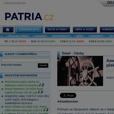
ZKU
SOBOTA 08.08.2026
ZPRAVODAJSTVÍ
AKCIE & FONDY
MĚNY & SAZBY
KOMODIT
|
PŘEHLED ZPRÁV
|
AKCIOVÉ
|
EKONOMICKÉ
|
MĚNY
|
KOMODITY
|
SL
PX
2 785,07
-0,71%
DAX
26 319,45
0,69%
CZK/€
24,232
-0,02%
CZK/$
20,966
0,00%
Detail - články
HLEDAT V KOMENTÁŘÍCH
Ame
pře
Pokročilé hledání
hledat
14.12
INVESTIČNÍ DOPORUČENÍ
Autor
AstraZeneca jako sázka na
defenzivu mimo AI horečku
Arista Networks: AI může firmě
zajistit příznivý vítr do zad
Analytický radar: Colt CZ roste díky
vyšší marži, širší integraci i
Aktualizováno
stabilnějšímu byznysu
Nové střelivo pro další růst. Patria
Průmysl ve Spojených státech se v listo
mění cílovou cenu pro Colt CZ
Goldman Sachs: Je dobrý okamžik