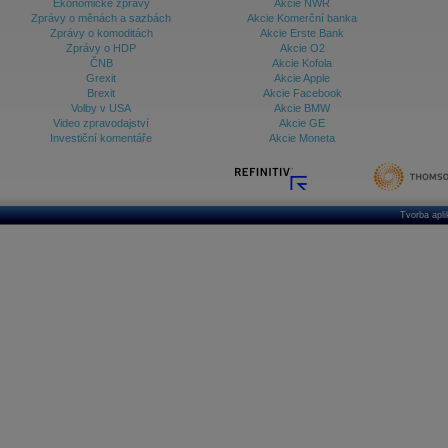
Ekonomické zprávy
Akcie NWR
Zprávy o měnách a sazbách
Akcie Komerční banka
Zprávy o komoditách
Akcie Erste Bank
Zprávy o HDP
Akcie O2
ČNB
Akcie Kofola
Grexit
Akcie Apple
Brexit
Akcie Facebook
Volby v USA
Akcie BMW
Video zpravodajství
Akcie GE
Investiční komentáře
Akcie Moneta
Tvorba apl