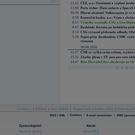
více...
11:52
ČEZ, a.s.: Oznámení o výplatě úrok
11:00
Perly týdne: Zlato nahoru a SpaceX 
10:30
Hlavní akcionář Volkswagenu je ve z
8:59
Komerční banka, a.s.: Výpis z obchod
8:51
Výsledky oznámily CSG a Gen Digital
8:47
Rozbřesk: Koruna po holubičím přek
8:14
CSG výrazně překonala odhady. Obran
5:50
Srpen přeje dividendám. CNBC vybírá
výnosem
06.08.2026
15:57
ČNB ve vyčkávacím režimu, zvýšení s
15:31
Zásoby plynu v EU jsou pro toto obdo
14:47
Růst MercadoLibre akceleruje na 50 %
1
2
3
4
O Patria.cz
|
Reklama
|
Mapa Stránek
|
Skupina Patria
|
Kariéra v Patrii
|
Podmínky uží
|
Cookies
|
|
RSS / XML
E-mail newsletter
SMS zpravod
Zpravodajství:
Akcie:
Akciové zprávy
Akcie ČEZ