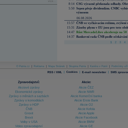
více...
8:14
CSG výrazně překonala odhady. Obran
5:50
Srpen přeje dividendám. CNBC vybírá
výnosem
06.08.2026
15:57
ČNB ve vyčkávacím režimu, zvýšení s
15:31
Zásoby plynu v EU jsou pro toto obdo
14:47
Růst MercadoLibre akceleruje na 50 %
14:37
Bankovní rada ČNB podle očekávání 
1
2
3
4
O Patria.cz
|
Reklama
|
Mapa Stránek
|
Skupina Patria
|
Kariéra v Patrii
|
Podmínky uží
|
Cookies
|
|
RSS / XML
E-mail newsletter
SMS zpravod
Zpravodajství:
Akcie:
Akciové zprávy
Akcie ČEZ
Ekonomické zprávy
Akcie NWR
Zprávy o měnách a sazbách
Akcie Komerční banka
Zprávy o komoditách
Akcie Erste Bank
Zprávy o HDP
Akcie O2
ČNB
Akcie Kofola
Grexit
Akcie Apple
Brexit
Akcie Facebook
Volby v USA
Akcie BMW
Video zpravodajství
Akcie GE