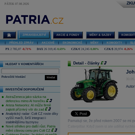
ZKU
PÁTEK 07.08.2026
ZPRAVODAJSTVÍ
AKCIE & FONDY
MĚNY & SAZBY
KOMODIT
|
PŘEHLED ZPRÁV
|
AKCIOVÉ
|
EKONOMICKÉ
|
MĚNY
|
KOMODITY
|
SL
PX
2 785,07
-0,71%
DAX
26 319,45
0,69%
CZK/€
24,245
0,08%
CZK/$
20,974
-0,26%
Detail - články
HLEDAT V KOMENTÁŘÍCH
John
Pokročilé hledání
hledat
30.05
Autor
INVESTIČNÍ DOPORUČENÍ
AstraZeneca jako sázka na
defenzivu mimo AI horečku
Arista Networks: AI může firmě
zajistit příznivý vítr do zad
Analytický radar: Colt CZ roste díky
vyšší marži, širší integraci i
Pamatuji se, že před rokem 2007 se mi po
stabilnějšímu byznysu
Nové střelivo pro další růst. Patria
Caterpillar. Když jsem si ale udělal rychlo
mění cílovou cenu pro Colt CZ
Goldman Sachs: Je dobrý okamžik