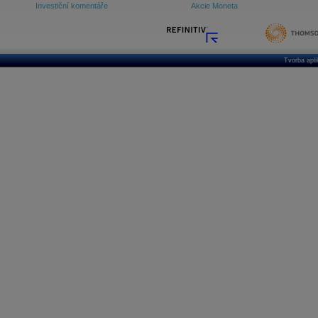
Investiční komentáře
Akcie Moneta
Tvorba apl