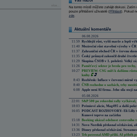
Váš názor
více...
Na tomto místě můžete zahájit diskusi. Zatím
pouze přihlášení uživatelé (
Přihlásit
). Pokud ne
zde
.
Aktuální komentáře
06.08.2026
11:59
Rychlejší růst, vyšší marže a lepší v
11:40
Meziroční růst stavební výroby v ČR
11:37
Zahraniční obchod ČR v červnu skonč
11:35
Český průmysl zakončil druhé čtvrtlet
11:29
Skupina ČSOB v 1. pololetí: Velký zá
11:26
Paměťový sektor je brzda pro techy,
10:27
PREVIEW: CSG míří k dalšímu růstu.
knihy
8:43
Rozbřesk: Inflace v červenci mírně v
8:40
ČNB rozhodne o sazbách, trhy mezitím
6:08
Apple není AI firma. Jeho síla stojí n
05.08.2026
22:01
S&P 500 po rekordní rally vyčkával,
18:03
Prémiové akcie, Mag495 a další pokr
16:05
PODCAST ROZHOVORY: Eli Lilly vs. 
Kunové teprve na začátku
15:18
Booking ukázal odolnost cestovního trh
14:31
Novo Nordisk překonal očekávání, akci
13:36
Disney překonal očekávání. Streamova
13:23
Trh potrestal AMD příliš. AI příběh p