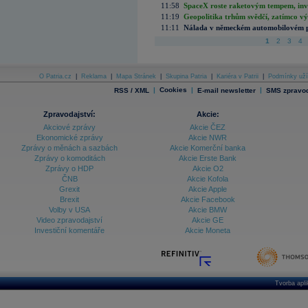
11:58
SpaceX roste raketovým tempem, inves
11:19
Geopolitika trhům svědčí, zatímco v
11:11
Nálada v německém automobilovém prů
1
2
3
4
O Patria.cz
|
Reklama
|
Mapa Stránek
|
Skupina Patria
|
Kariéra v Patrii
|
Podmínky uží
|
Cookies
|
|
RSS / XML
E-mail newsletter
SMS zpravod
Zpravodajství:
Akcie:
Akciové zprávy
Akcie ČEZ
Ekonomické zprávy
Akcie NWR
Zprávy o měnách a sazbách
Akcie Komerční banka
Zprávy o komoditách
Akcie Erste Bank
Zprávy o HDP
Akcie O2
ČNB
Akcie Kofola
Grexit
Akcie Apple
Brexit
Akcie Facebook
Volby v USA
Akcie BMW
Video zpravodajství
Akcie GE
Investiční komentáře
Akcie Moneta
Tvorba apl