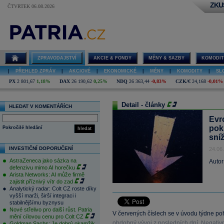
ZKU
ČTVRTEK 06.08.2026
ZPRAVODAJSTVÍ
AKCIE & FONDY
MĚNY & SAZBY
KOMODIT
|
PŘEHLED ZPRÁV
|
AKCIOVÉ
|
EKONOMICKÉ
|
MĚNY
|
KOMODITY
|
SL
PX
2 801,67
1,18%
DAX
26 190,62
0,25%
NDQ
26 363,44
-0,83%
CZK/€
24,168
-0,01%
Detail - články
HLEDAT V KOMENTÁŘÍCH
Evr
pok
Pokročilé hledání
hledat
sní
INVESTIČNÍ DOPORUČENÍ
24.06
AstraZeneca jako sázka na
Autor
defenzivu mimo AI horečku
Arista Networks: AI může firmě
zajistit příznivý vítr do zad
Analytický radar: Colt CZ roste díky
vyšší marži, širší integraci i
stabilnějšímu byznysu
Nové střelivo pro další růst. Patria
V červených číslech se v úvodu týdne poh
mění cílovou cenu pro Colt CZ
obdobný vývoj z posledních dní. Negativ
Goldman Sachs: Je dobrý okamžik