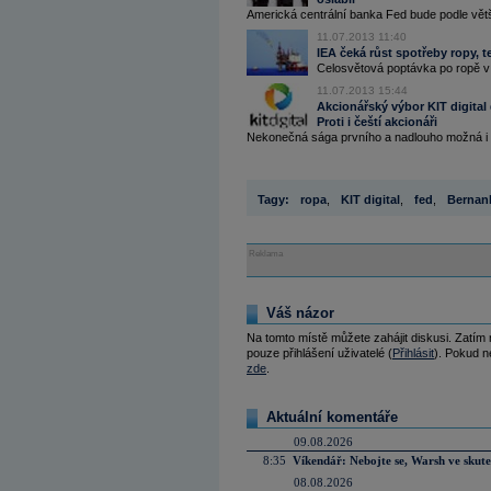
Americká centrální banka Fed bude podle větš
11.07.2013 11:40
IEA čeká růst spotřeby ropy, 
Celosvětová poptávka po ropě v 
11.07.2013 15:44
Akcionářský výbor KIT digital
Proti i čeští akcionáři
Nekonečná sága prvního a nadlouho možná i p
Tagy:
ropa
,
KIT digital
,
fed
,
Bernan
Reklama
Váš názor
Na tomto místě můžete zahájit diskusi. Zatím
pouze přihlášení uživatelé (
Přihlásit
). Pokud ne
zde
.
Aktuální komentáře
09.08.2026
8:35
Víkendář: Nebojte se, Warsh ve skute
08.08.2026