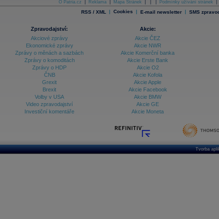
O Patria.cz
|
Reklama
|
Mapa Stránek
|
|
|
Podmínky užívání stránek
|
|
Cookies
|
|
RSS / XML
E-mail newsletter
SMS zpravod
Zpravodajství:
Akcie:
Akciové zprávy
Akcie ČEZ
Ekonomické zprávy
Akcie NWR
Zprávy o měnách a sazbách
Akcie Komerční banka
Zprávy o komoditách
Akcie Erste Bank
Zprávy o HDP
Akcie O2
ČNB
Akcie Kofola
Grexit
Akcie Apple
Brexit
Akcie Facebook
Volby v USA
Akcie BMW
Video zpravodajství
Akcie GE
Investiční komentáře
Akcie Moneta
Tvorba apl