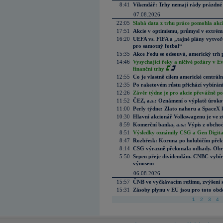
8:41
Víkendář: Trhy nemají rády prázdné 
07.08.2026
22:05
Slabá data z trhu práce pomohla akc
17:51
Akcie v optimismu, průmysl v extrémn
16:20
UEFA vs. FIFA a „tajné plány vytvoř
pro samotný fotbal“
15:35
Akce Fedu se odsouvá, americký trh 
14:46
Vysychající řeky a ničivé požáry v E
finanční trhy
12:55
Co je vlastně cílem americké centrál
12:35
Po raketovém růstu přichází vybírán
12:26
Závěr týdne je pro akcie převážně po
11:52
ČEZ, a.s.: Oznámení o výplatě úrok
11:00
Perly týdne: Zlato nahoru a SpaceX 
10:30
Hlavní akcionář Volkswagenu je ve z
8:59
Komerční banka, a.s.: Výpis z obchod
8:51
Výsledky oznámily CSG a Gen Digital
8:47
Rozbřesk: Koruna po holubičím přek
8:14
CSG výrazně překonala odhady. Obran
5:50
Srpen přeje dividendám. CNBC vybírá
výnosem
06.08.2026
15:57
ČNB ve vyčkávacím režimu, zvýšení s
15:31
Zásoby plynu v EU jsou pro toto obdo
1
2
3
4