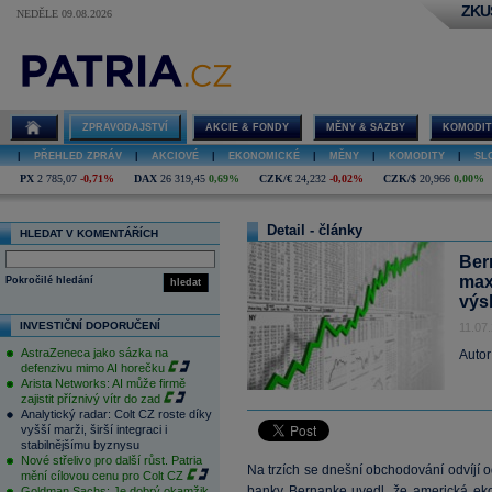
ZKU
NEDĚLE 09.08.2026
ZPRAVODAJSTVÍ
AKCIE & FONDY
MĚNY & SAZBY
KOMODIT
|
PŘEHLED ZPRÁV
|
AKCIOVÉ
|
EKONOMICKÉ
|
MĚNY
|
KOMODITY
|
SL
PX
2 785,07
-0,71%
DAX
26 319,45
0,69%
CZK/€
24,232
-0,02%
CZK/$
20,966
0,00%
Detail - články
HLEDAT V KOMENTÁŘÍCH
Ber
maxi
Pokročilé hledání
hledat
výs
INVESTIČNÍ DOPORUČENÍ
11.07
AstraZeneca jako sázka na
Autor
defenzivu mimo AI horečku
Arista Networks: AI může firmě
zajistit příznivý vítr do zad
Analytický radar: Colt CZ roste díky
vyšší marži, širší integraci i
stabilnějšímu byznysu
Nové střelivo pro další růst. Patria
Na trzích se dnešní obchodování odvíjí o
mění cílovou cenu pro Colt CZ
banky Bernanke uvedl, že americká ek
Goldman Sachs: Je dobrý okamžik