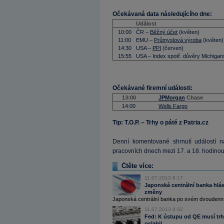
Očekávaná data následujícího dne:
Událost
10:00
ČR –
Běžný účet
(květen)
11:00
EMU –
Průmyslová výroba
(květen)
14:30
USA –
PPI
(červen)
15:55
USA – Index spotř. důvěry Michigan
Očekávané firemní události:
13:00
JPMorgan
Chase
14:00
Wells Fargo
Tip: T.O.P. – Trhy o páté z Patria.cz
Denní komentované shrnutí událostí na
pracovních dnech mezi 17. a 18. hodinou
Čtěte více:
11.07.2013 8:17
Japonská centrální banka hlás
změny
Japonská centrální banka po svém dvoudenn
11.07.2013 8:32
Fed: K ústupu od QE musí trh 
oslabil