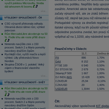
využít poklesu Microsoftu. Nvidia
uvolněnou politiku. Nepřišlo tedy upozo
dál tahounem AI boomu
zasáhlo. Americké akcie tak odstartova
více...
začaly výrazně výš, ale ze zisků během
VÝSLEDKY SPOLEČNOSTÍ - ČR
zůstaly níž, stejně tak jsou níž německé v
Portugalské výnosy za dnešek registrují
CSG výrazně překonala odhady.
Obranná divize táhne růst, výhled
italské výnosy, když na trh působí výhled
potvrzen
odpoledne pozvolna zvedal, ten pravý rů
Růst MercadoLibre akceleruje na 50
vyšplhal až na 1,3200, aby následně tent
%. Podle trhu ale roste příliš draze
Nintendo navýšilo zisk o 150
procent. Switch 2 a Mario pomohly
Finanční trhy v číslech:
navzdory dražším čipům
11.7.
Změna d
Rychlejší růst, vyšší marže a lepší
výhled. Lilly překonává Novo
PX
886
1,70%
Nordisk
DAX
8 152
1,10%
Skupina ČSOB v 1. pololetí: Velký
FTSE 100
6 540
0,50%
zájem o financování vlastního
DJ STOXX 50
2 679
0,70%
bydlení
S&amp;P 500
1 667
1,00%
více...
DJ INDU
AVG
15 428
0,90%
CZK/EUR
25,94
-0,10%
VÝSLEDKY SPOLEČNOSTÍ - SVĚT
CZK/USD
20
1,40%
Růst MercadoLibre akceleruje na 50
USD/EUR
1,3044
1,50%
%. Podle trhu ale roste příliš draze
Nintendo navýšilo zisk o 150
ČR:
procent. Switch 2 a Mario pomohly
navzdory dražším čipům
Akcionářský výbor společnosti
KIT digita
Rychlejší růst, vyšší marže a lepší