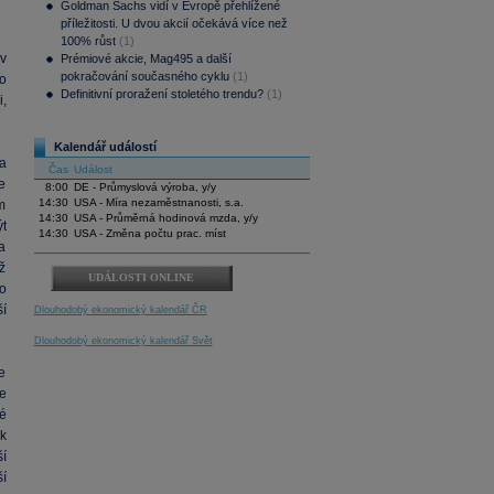
Goldman Sachs vidí v Evropě přehlížené
příležitosti. U dvou akcií očekává více než
100% růst
(1)
v
Prémiové akcie, Mag495 a další
pokračování současného cyklu
(1)
o
Definitivní proražení stoletého trendu?
(1)
i,
Kalendář událostí
a
Čas
Událost
e
8:00
DE - Průmyslová výroba, y/y
14:30
USA - Míra nezaměstnanosti, s.a.
m
14:30
USA - Průměrná hodinová mzda, y/y
t
14:30
USA - Změna počtu prac. míst
a
ž
UDÁLOSTI ONLINE
o
í
Dlouhodobý ekonomický kalendář ČR
Dlouhodobý ekonomický kalendář Svět
e
e
né
k
í
í