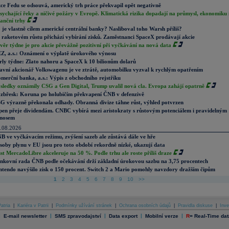
ce Fedu se odsouvá, americký trh práce překvapil opět negativně
sychající řeky a ničivé požáry v Evropě. Klimatická rizika dopadají na průmysl, ekonomiku 
nanční trhy
 je vlastně cílem americké centrální banky? Nasliboval toho Warsh příliš?
 raketovém růstu přichází vybírání zisků. Zaměstnanci SpaceX prodávají akcie
věr týdne je pro akcie převážně pozitivní při vyčkávání na nová data
Z, a.s.: Oznámení o výplatě úrokového výnosu
rly týdne: Zlato nahoru a SpaceX k 10 bilionům dolarů
avní akcionář Volkswagenu je ve ztrátě, automobilku vyzval k rychlým opatřením
merční banka, a.s.: Výpis z obchodního rejstříku
sledky oznámily CSG a Gen Digital, Trump uvalil nová cla. Evropa zahájí opatrně
zbřesk: Koruna po holubičím překvapení ČNB v defenzivě
G výrazně překonala odhady. Obranná divize táhne růst, výhled potvrzen
pen přeje dividendám. CNBC vybírá mezi aristokraty s růstovým potenciálem i pravidelným
nosem
.08.2026
B ve vyčkávacím režimu, zvýšení sazeb ale zůstává dále ve hře
soby plynu v EU jsou pro toto období rekordně nízké, ukazují data
st MercadoLibre akceleruje na 50 %. Podle trhu ale roste příliš draze
nkovní rada ČNB podle očekávání drží základní úrokovou sazbu na 3,75 procentech
ntendo navýšilo zisk o 150 procent. Switch 2 a Mario pomohly navzdory dražším čipům
1
2
3
4
5
6
7
8
9
10
>>
atria
|
Kariéra v Patrii
|
Podmínky užívání stránek
|
Ochrana osobních údajů
|
Pravidla diskuse
|
Inve
|
|
|
|
|
E-mail newsletter
SMS zpravodajství
Data export
Mobilní verze
R
=
Real-Time dat