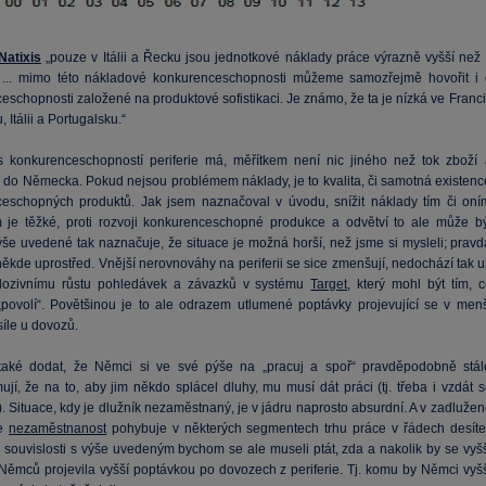
Natixis
„pouze v Itálii a Řecku jsou jednotkové náklady práce výrazně vyšší než 
... mimo této nákladové konkurenceschopnosti můžeme samozřejmě hovořit i 
schopnosti založené na produktové sofistikaci. Je známo, že ta je nízká ve Franci
 Itálii a Portugalsku.“
 konkurenceschopností periferie má, měřítkem není nic jiného než tok zboží 
a do Německa. Pokud nejsou problémem náklady, je to kvalita, či samotná existenc
eschopných produktů. Jak jsem naznačoval v úvodu, snížit náklady tím či oní
je těžké, proti rozvoji konkurenceschopné produkce a odvětví to ale může bý
ýše uvedené tak naznačuje, že situace je možná horší, než jsme si mysleli; pravd
ěkde uprostřed. Vnější nerovnováhy na periferii se sice zmenšují, nedochází tak u
plozivnímu růstu pohledávek a závazků v systému
Target
, který mohl být tím, c
povolí“. Povětšinou je to ale odrazem utlumené poptávky projevující se v menš
íle u dovozů.
aké dodat, že Němci si ve své pýše na „pracuj a spoř“ pravděpodobně stál
jí, že na to, aby jim někdo splácel dluhy, mu musí dát práci (tj. třeba i vzdát s
. Situace, kdy je dlužník nezaměstnaný, je v jádru naprosto absurdní. A v zadluže
se
nezaměstnanost
pohybuje v některých segmentech trhu práce v řádech desíte
V souvislosti s výše uvedeným bychom se ale museli ptát, zda a nakolik by se vyšš
Němců projevila vyšší poptávkou po dovozech z periferie. Tj. komu by Němci vyšš