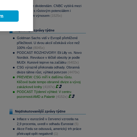
(1990x)
Srpen přeje dividendám. CNBC vybírá mezi
aristokraty s růstovým potenciálem i
ím
pravidelným výnosem
(1525x)
Nejčtenější zprávy týdne
Goldman Sachs vidí v Evropě přehlížené
příležitosti. U dvou akcií očekává více než
100% růst
(8045x)
PODCAST ROZHOVORY: Eli Lilly vs. Novo
Nordisk. Revoluce v léčbě obezity je podle
MUDr. Kunové teprve na začátku
(6402x)
CSG výrazně překonala odhady. Obranná
divize táhne růst, výhled potvrzen
(4470x)
PREVIEW: CSG míří k dalšímu růstu.
Klíčové bude tempo obranné divize a vývoj
zakázkové knihy
(4197x)
PODCAST Týdenní výhled: V centru
pozornosti AMD a Palantir
(4152x)
Nejdiskutovanější zprávy týdne
Inflace v eurozóně v červenci vzrostla na
2,9 procenta, uvedl v odhadu Eurostat
(5)
Akce Fedu se odsouvá, americký trh práce
překvapil opět negativně
(1)