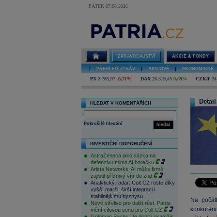
PÁTEK 07.08.2026
ZPRAVODAJSTVÍ
AKCIE & FONDY
|
PŘEHLED ZPRÁV
|
AKCIOVÉ
|
EKONOMICKÉ
PX
2 785,07
-0,71%
DAX
26 319,45
0,69%
CZK/€
24
Detail
HLEDAT V KOMENTÁŘÍCH
Pokročilé hledání
hledat
INVESTIČNÍ DOPORUČENÍ
AstraZeneca jako sázka na
defenzivu mimo AI horečku
Arista Networks: AI může firmě
zajistit příznivý vítr do zad
Analytický radar: Colt CZ roste díky
vyšší marži, širší integraci i
stabilnějšímu byznysu
Na počát
Nové střelivo pro další růst. Patria
konkurenc
mění cílovou cenu pro Colt CZ
Goldman Sachs: Je dobrý okamžik