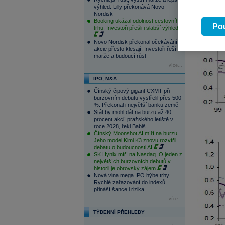
výhled. Lilly překonává Novo
Nordisk
Booking ukázal odolnost cestovního
Pou
trhu. Investoři přešli i slabší výhled
Novo Nordisk překonal očekávání,
akcie přesto klesají. Investoři řeší
marže a budoucí růst
více...
IPO, M&A
Čínský čipový gigant CXMT při
burzovním debutu vystřelil přes 500
%. Překonal i největší banku země
Stát by mohl dát na burzu až 40
procent akcií pražského letiště v
roce 2028, řekl Babiš
Čínský Moonshot AI míří na burzu.
Jeho model Kimi K3 znovu rozvířil
debatu o budoucnosti AI
SK Hynix míří na Nasdaq. O jeden z
největších burzovních debutů v
historii je obrovský zájem
Nová vlna mega IPO hýbe trhy.
Rychlé zařazování do indexů
přináší šance i rizika
více...
TÝDENNÍ PŘEHLEDY