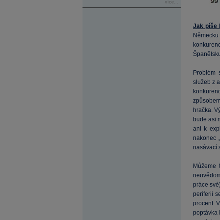
více...
Jak píše 
Německu 
konkurence
Španělsku,
Problém s
služeb z 
konkurenc
způsobem 
hračka. V
bude asi n
ani k ex
nakonec „
nasávací s
Můžeme t
neuvědomu
práce své)
periferii 
procent. 
poptávka 