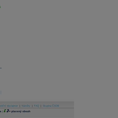
i
stiční disclaimer
|
Náměty
|
FAQ
|
Skupina ČSOB
a
|
=
placený obsah