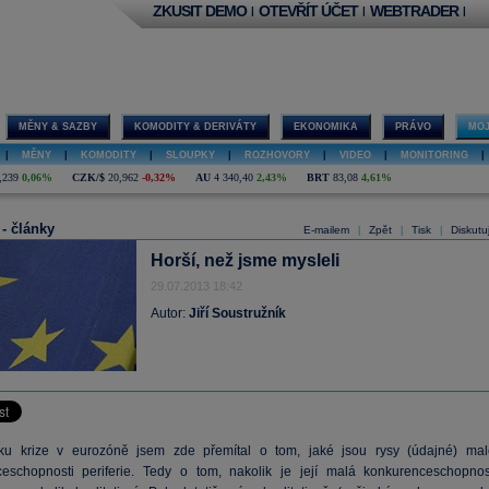
ZKUSIT DEMO
OTEVŘÍT ÚČET
WEBTRADER
|
|
|
MĚNY & SAZBY
KOMODITY & DERIVÁTY
EKONOMIKA
PRÁVO
MOJ
|
MĚNY
|
KOMODITY
|
SLOUPKY
|
ROZHOVORY
|
VIDEO
|
MONITORING
|
,239
0,06%
CZK/$
20,962
-0,32%
AU
4 340,40
2,43%
BRT
83,08
4,61%
 - články
E-mailem
Zpět
Tisk
Diskutu
|
|
|
Horší, než jsme mysleli
29.07.2013 18:42
Autor:
Jiří Soustružník
ku krize v eurozóně jsem zde přemítal o tom, jaké jsou rysy (údajné) mal
eschopnosti periferie. Tedy o tom, nakolik je její malá konkurenceschopnos