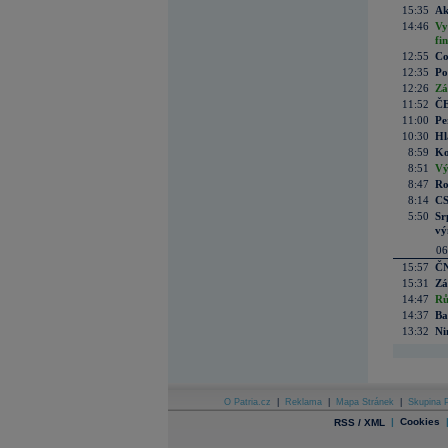
15:35
Ak
14:46
Vy
fi
12:55
Co
12:35
Po
12:26
Zá
11:52
ČE
11:00
Pe
10:30
Hl
8:59
Ko
8:51
Vý
8:47
Ro
8:14
CS
5:50
Sr
vý
06
15:57
ČN
15:31
Zá
14:47
Rů
14:37
Ba
13:32
Ni
O Patria.cz
|
Reklama
|
Mapa Stránek
|
Skupina P
|
Cookies
RSS / XML