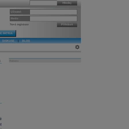
Hledej
Uživatel:
Heslo:
Nová registrace
Přihlásit
E PATRIA
DISKUSE
|
BLOG
j
Reklama
é
t