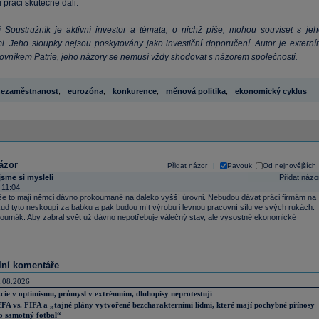
práci skutečně dali.
ří Soustružník je aktivní investor a témata, o nichž píše, mohou souviset s jeh
mi. Jeho sloupky nejsou poskytovány jako investiční doporučení. Autor je externí
ovníkem Patrie, jeho názory se nemusí vždy shodovat s názorem společnosti.
ezaměstnanost
,
eurozóna
,
konkurence
,
měnová politika
,
ekonomický cyklus
ázor
Přidat názor
Pavouk
Od nejnovějších
|
jsme si mysleli
Přidat názo
 11:04
 že to mají němci dávno prokoumané na daleko vyšší úrovni. Nebudou dávat práci firmám na
okud tyto neskoupí za babku a pak budou mít výrobu i levnou pracovní sílu ve svých rukách.
oumák. Aby zabral svět už dávno nepotřebuje válečný stav, ale výsostné ekonomické
lní komentáře
.08.2026
cie v optimismu, průmysl v extrémním, dluhopisy neprotestují
FA vs. FIFA a „tajné plány vytvořené bezcharakterními lidmi, které mají pochybné přínosy
o samotný fotbal“