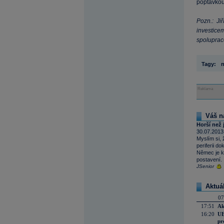
poptávkou 
Pozn.: Ji
investice
spoluprac
Tagy:
n
Reklama
Váš n
Horší než 
30.07.2013
Myslím si,
periferii d
Němec je k
postavení.
JSenior
Aktuá
07
17:51
Ak
16:20
UE
pr