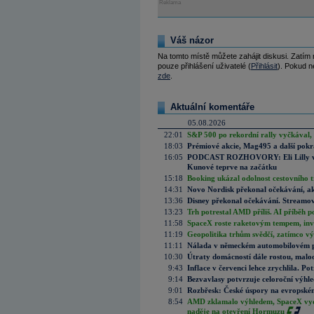
Reklama
Váš názor
Na tomto místě můžete zahájit diskusi. Zatím
pouze přihlášení uživatelé (
Přihlásit
). Pokud ne
zde
.
Aktuální komentáře
05.08.2026
22:01
S&P 500 po rekordní rally vyčkával,
18:03
Prémiové akcie, Mag495 a další pokr
16:05
PODCAST ROZHOVORY: Eli Lilly vs. 
Kunové teprve na začátku
15:18
Booking ukázal odolnost cestovního trh
14:31
Novo Nordisk překonal očekávání, akci
13:36
Disney překonal očekávání. Streamova
13:23
Trh potrestal AMD příliš. AI příběh p
11:58
SpaceX roste raketovým tempem, inves
11:19
Geopolitika trhům svědčí, zatímco v
11:11
Nálada v německém automobilovém prů
10:30
Útraty domácností dále rostou, malo
9:43
Inflace v červenci lehce zrychlila. Pot
9:14
Bezvavlasy potvrzuje celoroční výhl
9:01
Rozbřesk: České úspory na evropském
8:54
AMD zklamalo výhledem, SpaceX vydě
naděje na otevření Hormuzu