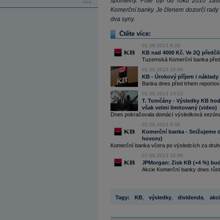
spořitelny. Poté byl od roku 2010 zás
více...
Komerční banky. Je členem dozorčí rady s
dva syny.
Čtěte více:
01.08.2013 8:26
KB nad 4000 Kč. Ve 2Q předčil
Tuzemská Komerční banka předsta
01.08.2013 10:40
KB - Úrokový příjem i náklady 
Banka dnes před trhem reportova
01.08.2013 13:12
T. Tomčány - Výsledky KB hodn
však velmi limitovaný (video)
Dnes pokračovala domácí výsledková sezóna 
02.08.2013 9:36
Komerční banka - Snižujeme d
hovoru)
Komerční banka včera po výsledcích za druhé č
07.08.2013 15:56
JPMorgan: Zisk KB (+4 %) bude
Akcie Komerční banky dnes růst
Tagy:
KB
,
výsledky
,
dividenda
,
akc