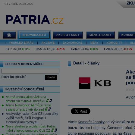
ZKU
ČTVRTEK 06.08.2026
ZPRAVODAJSTVÍ
AKCIE & FONDY
MĚNY & SAZBY
KOMODIT
|
PŘEHLED ZPRÁV
|
AKCIOVÉ
|
EKONOMICKÉ
|
MĚNY
|
KOMODITY
|
SL
PX
2 769,04
0,11%
DAX
26 126,30
-0,29%
CZK/€
24,167
0,00%
CZK/$
20,914
-0,03%
Detail - články
HLEDAT V KOMENTÁŘÍCH
Akc
se f
Pokročilé hledání
hledat
pond
INVESTIČNÍ DOPORUČENÍ
09.08
AstraZeneca jako sázka na
Autor
defenzivu mimo AI horečku
Arista Networks: AI může firmě
zajistit příznivý vítr do zad
Analytický radar: Colt CZ roste díky
vyšší marži, širší integraci i
Akcie
Komerční banky
od výsledků za dru
stabilnějšímu byznysu
Nové střelivo pro další růst. Patria
burzu růstem i objemy. Červenec před 
mění cílovou cenu pro Colt CZ
týdne maximum posouvají až na 4292
Goldman Sachs: Je dobrý okamžik