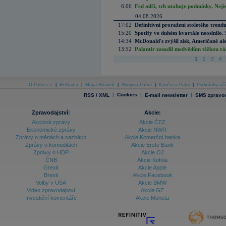
6:06
Fed mlčí, trh utahuje podmínky. Nejis
04.08.2026
17:02
Definitivní proražení stoletého trend
15:20
Spotify ve duhém kvartále neoslnilo. 
14:34
McDonald's zvýšil zisk, Američané ale
13:52
Palantir zasadil medvědům těžkou rá
1
2
3
4
O Patria.cz
|
Reklama
|
Mapa Stránek
|
Skupina Patria
|
Kariéra v Patrii
|
Podmínky uží
|
Cookies
|
|
RSS / XML
E-mail newsletter
SMS zpravod
Zpravodajství:
Akcie:
Akciové zprávy
Akcie ČEZ
Ekonomické zprávy
Akcie NWR
Zprávy o měnách a sazbách
Akcie Komerční banka
Zprávy o komoditách
Akcie Erste Bank
Zprávy o HDP
Akcie O2
ČNB
Akcie Kofola
Grexit
Akcie Apple
Brexit
Akcie Facebook
Volby v USA
Akcie BMW
Video zpravodajství
Akcie GE
Investiční komentáře
Akcie Moneta