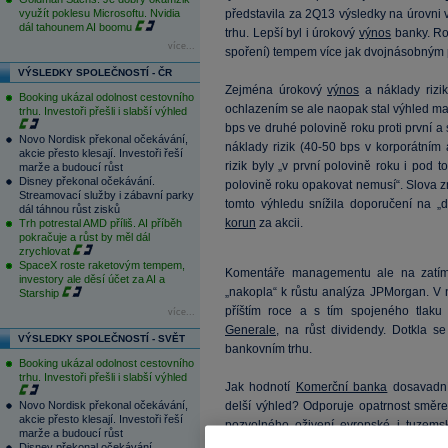
využít poklesu Microsoftu. Nvidia
představila za 2Q13 výsledky na úrovni 
dál tahounem AI boomu
trhu. Lepší byl i úrokový
výnos
banky. Ro
více...
spoření) tempem více jak dvojnásobným 
VÝSLEDKY SPOLEČNOSTÍ - ČR
Zejména úrokový
výnos
a náklady rizi
Booking ukázal odolnost cestovního
ochlazením se ale naopak stal výhled m
trhu. Investoři přešli i slabší výhled
bps ve druhé polovině roku proti první a s
Novo Nordisk překonal očekávání,
náklady rizik (40-50 bps v korporátním
akcie přesto klesají. Investoři řeší
rizik byly „v první polovině roku i pod 
marže a budoucí růst
Disney překonal očekávání.
polovině roku opakovat nemusí“. Slova zn
Streamovací služby i zábavní parky
tomto výhledu snížila doporučení na „
dál táhnou růst zisků
korun
za akcii.
Trh potrestal AMD příliš. AI příběh
pokračuje a růst by měl dál
zrychlovat
SpaceX roste raketovým tempem,
Komentáře managementu ale na zatímní
investory ale děsí účet za AI a
„nakopla“ k růstu analýza JPMorgan. V 
Starship
příštím roce a s tím spojeného tlaku
více...
Generale
, na růst dividendy. Dotkla 
VÝSLEDKY SPOLEČNOSTÍ - SVĚT
bankovním trhu.
Booking ukázal odolnost cestovního
trhu. Investoři přešli i slabší výhled
Jak hodnotí
Komerční banka
dosavadní 
Novo Nordisk překonal očekávání,
delší výhled? Odporuje opatrnost smě
akcie přesto klesají. Investoři řeší
pozvolného oživení evropské i tuzem
marže a budoucí růst
trzích? Co odměna pro akcionáře? Přij
Disney překonal očekávání.