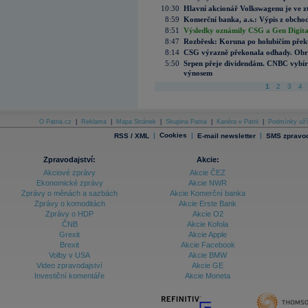
10:30
Hlavní akcionář Volkswagenu je ve z
8:59
Komerční banka, a.s.: Výpis z obchod
8:51
Výsledky oznámily CSG a Gen Digital
8:47
Rozbřesk: Koruna po holubičím přek
8:14
CSG výrazně překonala odhady. Obran
5:50
Srpen přeje dividendám. CNBC vybírá
výnosem
1
2
3
4
O Patria.cz
|
Reklama
|
Mapa Stránek
|
Skupina Patria
|
Kariéra v Patrii
|
Podmínky uží
|
Cookies
|
|
RSS / XML
E-mail newsletter
SMS zpravod
Zpravodajství:
Akcie:
Akciové zprávy
Akcie ČEZ
Ekonomické zprávy
Akcie NWR
Zprávy o měnách a sazbách
Akcie Komerční banka
Zprávy o komoditách
Akcie Erste Bank
Zprávy o HDP
Akcie O2
ČNB
Akcie Kofola
Grexit
Akcie Apple
Brexit
Akcie Facebook
Volby v USA
Akcie BMW
Video zpravodajství
Akcie GE
Investiční komentáře
Akcie Moneta