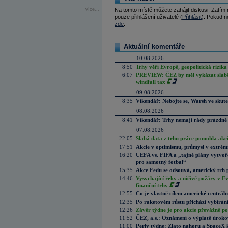
více...
Na tomto místě můžete zahájit diskusi. Zatím
pouze přihlášení uživatelé (
Přihlásit
). Pokud ne
zde
.
Aktuální komentáře
10.08.2026
8:50
Trhy věří Evropě, geopolitická rizika
6:07
PREVIEW: ČEZ by měl vykázat slabší 
windfall tax
09.08.2026
8:35
Víkendář: Nebojte se, Warsh ve skute
08.08.2026
8:41
Víkendář: Trhy nemají rády prázdné 
07.08.2026
22:05
Slabá data z trhu práce pomohla akc
17:51
Akcie v optimismu, průmysl v extrémn
16:20
UEFA vs. FIFA a „tajné plány vytvoř
pro samotný fotbal“
15:35
Akce Fedu se odsouvá, americký trh 
14:46
Vysychající řeky a ničivé požáry v E
finanční trhy
12:55
Co je vlastně cílem americké centrál
12:35
Po raketovém růstu přichází vybírán
12:26
Závěr týdne je pro akcie převážně po
11:52
ČEZ, a.s.: Oznámení o výplatě úrok
11:00
Perly týdne: Zlato nahoru a SpaceX 