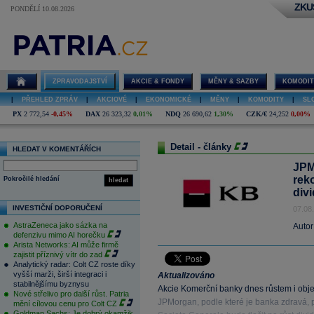
ZKU
PONDĚLÍ 10.08.2026
ZPRAVODAJSTVÍ
AKCIE & FONDY
MĚNY & SAZBY
KOMODIT
|
PŘEHLED ZPRÁV
|
AKCIOVÉ
|
EKONOMICKÉ
|
MĚNY
|
KOMODITY
|
SL
PX
2 772,54
-0,45%
DAX
26 323,32
0,01%
NDQ
26 690,62
1,30%
CZK/€
24,252
0,00%
Detail - články
HLEDAT V KOMENTÁŘÍCH
JPM
rek
Pokročilé hledání
hledat
div
INVESTIČNÍ DOPORUČENÍ
07.08
AstraZeneca jako sázka na
Autor
defenzivu mimo AI horečku
Arista Networks: AI může firmě
zajistit příznivý vítr do zad
Analytický radar: Colt CZ roste díky
vyšší marži, širší integraci i
Aktualizováno
stabilnějšímu byznysu
Akcie Komerční banky dnes růstem i obj
Nové střelivo pro další růst. Patria
JPMorgan, podle které je banka zdravá, p
mění cílovou cenu pro Colt CZ
Goldman Sachs: Je dobrý okamžik