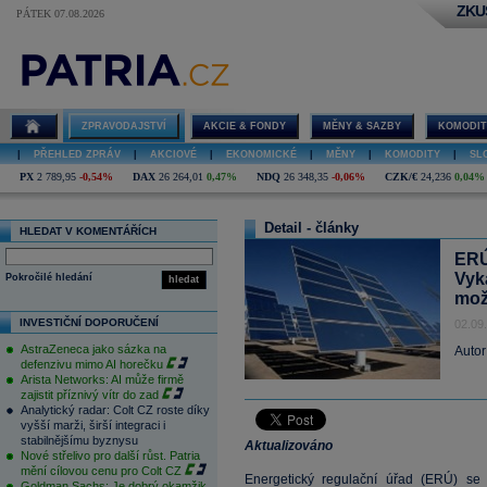
ZKU
PÁTEK 07.08.2026
ZPRAVODAJSTVÍ
AKCIE & FONDY
MĚNY & SAZBY
KOMODIT
|
PŘEHLED ZPRÁV
|
AKCIOVÉ
|
EKONOMICKÉ
|
MĚNY
|
KOMODITY
|
SL
PX
2 789,95
-0,54%
DAX
26 264,01
0,47%
NDQ
26 348,35
-0,06%
CZK/€
24,236
0,04%
Detail - články
HLEDAT V KOMENTÁŘÍCH
ERÚ
Vyk
Pokročilé hledání
hledat
mo
INVESTIČNÍ DOPORUČENÍ
02.09
AstraZeneca jako sázka na
Autor
defenzivu mimo AI horečku
Arista Networks: AI může firmě
zajistit příznivý vítr do zad
Analytický radar: Colt CZ roste díky
vyšší marži, širší integraci i
stabilnějšímu byznysu
Aktualizováno
Nové střelivo pro další růst. Patria
mění cílovou cenu pro Colt CZ
Energetický regulační úřad (ERÚ) se d
Goldman Sachs: Je dobrý okamžik