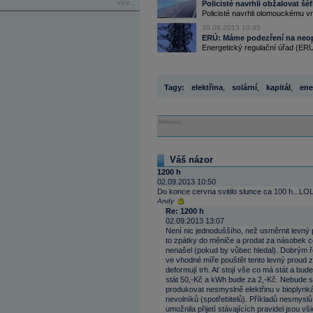
více...
Policisté navrhli obžalovat 
Policisté navrhli olomouckému vr
30.08.2013 10:45
ERÚ: Máme podezření na neop
Energetický regulační úřad (ERÚ
Tagy:
elektřina
,
solární
,
kapitál
,
ene
Reklama
Váš názor
1200 h
02.09.2013 10:50
Do konce cervna svitilo slunce ca 100 h...LO
Andy
Re: 1200 h
02.09.2013 13:07
Není nic jednoduššího, než usměrnit levný 
to zpátky do měniče a prodat za násobek ce
nenašel (pokud by vůbec hledal). Dobrým ře
ve vhodné míře pouštět tento levný proud z
deformují trh. Ať stojí vše co má stát a b
stát 50,-Kč a kWh bude za 2,-Kč. Nebude s
produkovat nesmyslně elektřinu v bioplynká
nevolníků (spotřebitelů). Příkladů nesmyslů
umožnila přijetí stávajících pravidel jsou 