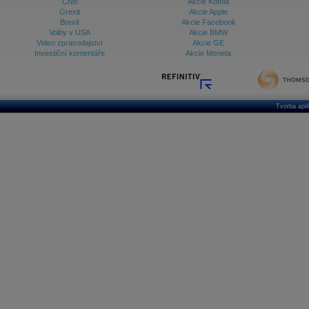
ČNB
Akcie Kofola
Grexit
Akcie Apple
Brexit
Akcie Facebook
Volby v USA
Akcie BMW
Video zpravodajství
Akcie GE
Investiční komentáře
Akcie Moneta
Tvorba apl