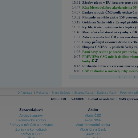
15:31
Zásoby plynu v EU jsou pro toto obdo
14:47
Růst MercadoLibre akceleruje na 50 %
14:37
Bankovní rada ČNB podle očekávání 
13:32
Nintendo navýšilo zisk o 150 procen
13:19
Goldman Sachs vidí v Evropě přehlíže
11:59
Rychlejší růst, vyšší marže a lepší v
11:40
Meziroční růst stavební výroby v ČR
11:37
Zahraniční obchod ČR v červnu skonč
11:35
Český průmysl zakončil druhé čtvrtlet
11:29
Skupina ČSOB v 1. pololetí: Velký zá
11:26
Paměťový sektor je brzda pro techy,
10:27
PREVIEW: CSG míří k dalšímu růstu.
knihy
8:43
Rozbřesk: Inflace v červenci mírně v
8:40
ČNB rozhodne o sazbách, trhy mezitím
1
2
3
4
O Patria.cz
|
Reklama
|
Mapa Stránek
|
Skupina Patria
|
Kariéra v Patrii
|
Podmínky uží
|
Cookies
|
|
RSS / XML
E-mail newsletter
SMS zpravod
Zpravodajství:
Akcie:
Akciové zprávy
Akcie ČEZ
Ekonomické zprávy
Akcie NWR
Zprávy o měnách a sazbách
Akcie Komerční banka
Zprávy o komoditách
Akcie Erste Bank
Zprávy o HDP
Akcie O2