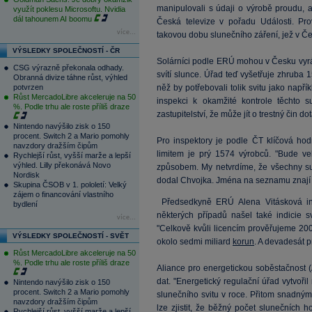
manipulovali s údaji o výrobě proudu, a
využít poklesu Microsoftu. Nvidia
dál tahounem AI boomu
Česká televize v pořadu Události. Pro
více...
takovou dobu slunečního záření, jež v 
VÝSLEDKY SPOLEČNOSTÍ - ČR
Solárníci podle ERÚ mohou v Česku vyrábě
CSG výrazně překonala odhady.
svítí slunce. Úřad teď vyšetřuje zhruba 
Obranná divize táhne růst, výhled
potvrzen
něž by potřebovali tolik svitu jako napřík
Růst MercadoLibre akceleruje na 50
inspekci k okamžité kontrole těchto s
%. Podle trhu ale roste příliš draze
zastupitelství, že může jít o trestný čin 
Nintendo navýšilo zisk o 150
procent. Switch 2 a Mario pomohly
Pro inspektory je podle ČT klíčová hod
navzdory dražším čipům
limitem je prý 1574 výrobců. "Bude ve
Rychlejší růst, vyšší marže a lepší
výhled. Lilly překonává Novo
způsobem. My netvrdíme, že všechny sub
Nordisk
dodal Chvojka. Jména na seznamu znají 
Skupina ČSOB v 1. pololetí: Velký
zájem o financování vlastního
Předsedkyně ERÚ Alena Vitásková inte
bydlení
některých případů našel také indicie 
více...
"Celkově kvůli licencím prověřujeme 200 
VÝSLEDKY SPOLEČNOSTÍ - SVĚT
okolo sedmi miliard
korun
. A devadesát p
Růst MercadoLibre akceleruje na 50
%. Podle trhu ale roste příliš draze
Aliance pro energetickou soběstačnost 
dat. "Energetický regulační úřad vytvoři
Nintendo navýšilo zisk o 150
procent. Switch 2 a Mario pomohly
slunečního svitu v roce. Přitom snadn
navzdory dražším čipům
lze zjistit, že běžný počet slunečních h
Rychlejší růst, vyšší marže a lepší