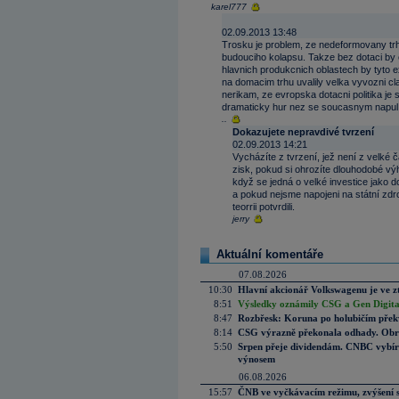
karel777
02.09.2013 13:48
Trosku je problem, ze nedeformovany trh
budouciho kolapsu. Takze bez dotaci by 
hlavnich produkcnich oblastech by tyto
na domacim trhu uvalily velka vyvozni cl
nerikam, ze evropska dotacni politika je
dramaticky hur nez se soucasnym napu
..
Dokazujete nepravdivé tvrzení
02.09.2013 14:21
Vycházíte z tvrzení, jež není z velké 
zisk, pokud si ohrozíte dlouhodobé vý
když se jedná o velké investice jako do 
a pokud nejsme napojeni na státní zdro
teorrii potvrdili.
jerry
Aktuální komentáře
07.08.2026
10:30
Hlavní akcionář Volkswagenu je ve z
8:51
Výsledky oznámily CSG a Gen Digital
8:47
Rozbřesk: Koruna po holubičím přek
8:14
CSG výrazně překonala odhady. Obran
5:50
Srpen přeje dividendám. CNBC vybírá
výnosem
06.08.2026
15:57
ČNB ve vyčkávacím režimu, zvýšení s