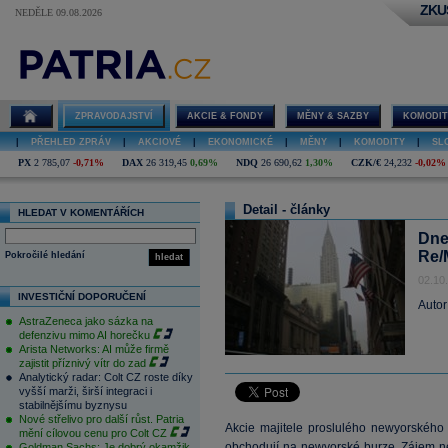
ZKU
NEDĚLE 09.08.2026
ZPRAVODAJSTVÍ
AKCIE & FONDY
MĚNY & SAZBY
KOMODIT
|
PŘEHLED ZPRÁV
|
AKCIOVÉ
|
EKONOMICKÉ
|
MĚNY
|
KOMODITY
|
SL
PX
2 785,07
-0,71%
DAX
26 319,45
0,69%
NDQ
26 690,62
1,30%
CZK/€
24,232
-0,02%
Detail - články
HLEDAT V KOMENTÁŘÍCH
Dne
Re/
Pokročilé hledání
hledat
02.10
INVESTIČNÍ DOPORUČENÍ
Autor
AstraZeneca jako sázka na
defenzivu mimo AI horečku
Arista Networks: AI může firmě
zajistit příznivý vítr do zad
Analytický radar: Colt CZ roste díky
vyšší marži, širší integraci i
stabilnějšímu byznysu
Nové střelivo pro další růst. Patria
Akcie majitele proslulého newyorského
mění cílovou cenu pro Colt CZ
obchodují na newyorské burze. Zájem ne
Goldman Sachs: Je dobrý okamžik