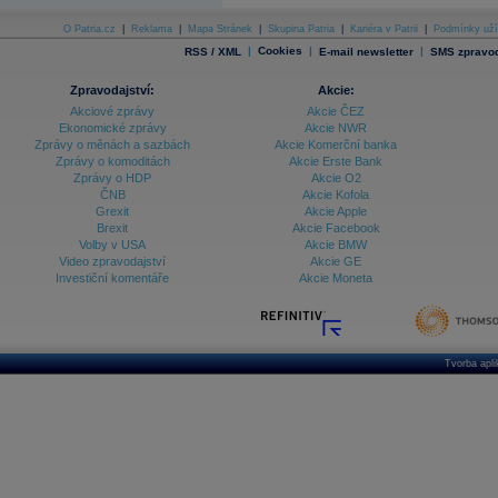
O Patria.cz
|
Reklama
|
Mapa Stránek
|
Skupina Patria
|
Kariéra v Patrii
|
Podmínky uží
|
Cookies
|
|
RSS / XML
E-mail newsletter
SMS zpravod
Zpravodajství:
Akcie:
Akciové zprávy
Akcie ČEZ
Ekonomické zprávy
Akcie NWR
Zprávy o měnách a sazbách
Akcie Komerční banka
Zprávy o komoditách
Akcie Erste Bank
Zprávy o HDP
Akcie O2
ČNB
Akcie Kofola
Grexit
Akcie Apple
Brexit
Akcie Facebook
Volby v USA
Akcie BMW
Video zpravodajství
Akcie GE
Investiční komentáře
Akcie Moneta
Tvorba apl