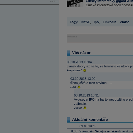
Čínský internetový gigant Ali
více...
Čínská internetová společnost Al
Tagy:
NYSE
,
ipo
,
LinkedIn
,
emise
Reklama
Váš názor
03.10.2013 13:04
článek dobrý až na to, že teroristické útoky pr
krugerrand
03.10.2013 13:09
třeba ještě o nich nevíme .....
Eda
03.10.2013 13:31
Vypisovat IPO na barák něco zlého predik
zajímalo.
Jesse
Aktuální komentáře
09.08.2026
8:35
Víkendář: Nebojte se, Warsh ve skute