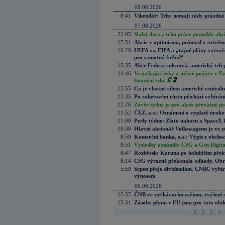
08.08.2026
8:41
Víkendář: Trhy nemají rády prázdné 
07.08.2026
22:05
Slabá data z trhu práce pomohla akc
17:51
Akcie v optimismu, průmysl v extrémn
16:20
UEFA vs. FIFA a „tajné plány vytvoř
pro samotný fotbal“
15:35
Akce Fedu se odsouvá, americký trh 
14:46
Vysychající řeky a ničivé požáry v E
finanční trhy
12:55
Co je vlastně cílem americké centrál
12:35
Po raketovém růstu přichází vybírán
12:26
Závěr týdne je pro akcie převážně po
11:52
ČEZ, a.s.: Oznámení o výplatě úrok
11:00
Perly týdne: Zlato nahoru a SpaceX 
10:30
Hlavní akcionář Volkswagenu je ve z
8:59
Komerční banka, a.s.: Výpis z obchod
8:51
Výsledky oznámily CSG a Gen Digital
8:47
Rozbřesk: Koruna po holubičím přek
8:14
CSG výrazně překonala odhady. Obran
5:50
Srpen přeje dividendám. CNBC vybírá
výnosem
06.08.2026
15:57
ČNB ve vyčkávacím režimu, zvýšení s
15:31
Zásoby plynu v EU jsou pro toto obdo
1
2
3
4