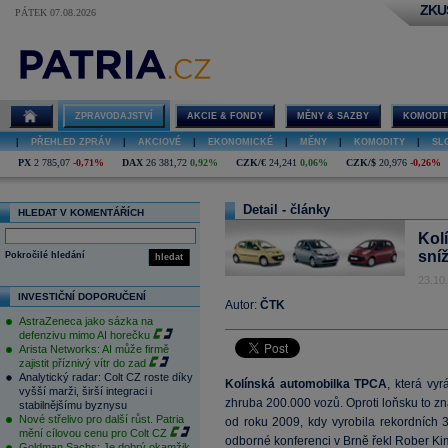
ZKU
PÁTEK 07.08.2026
ZPRAVODAJSTVÍ
AKCIE & FONDY
MĚNY & SAZBY
KOMODIT
|
PŘEHLED ZPRÁV
|
AKCIOVÉ
|
EKONOMICKÉ
|
MĚNY
|
KOMODITY
|
SL
PX
2 785,07
-0,71%
DAX
26 381,72
0,92%
CZK/€
24,241
0,06%
CZK/$
20,976
-0,26%
Detail - články
HLEDAT V KOMENTÁŘÍCH
Kol
sní
Pokročilé hledání
hledat
23.10
INVESTIČNÍ DOPORUČENÍ
Autor:
ČTK
AstraZeneca jako sázka na
defenzivu mimo AI horečku
Arista Networks: AI může firmě
zajistit příznivý vítr do zad
Analytický radar: Colt CZ roste díky
Kolínská automobilka TPCA
, která vy
vyšší marži, širší integraci i
zhruba 200.000 vozů. Oproti loňsku to z
stabilnějšímu byznysu
Nové střelivo pro další růst. Patria
od roku 2009, kdy vyrobila rekordních 
mění cílovou cenu pro Colt CZ
odborné konferenci v Brně řekl Rober K
Goldman Sachs: Je dobrý okamžik