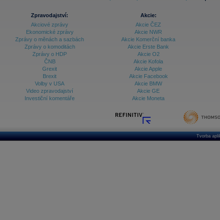
Zpravodajství:
Akcie:
Akciové zprávy
Akcie ČEZ
Ekonomické zprávy
Akcie NWR
Zprávy o měnách a sazbách
Akcie Komerční banka
Zprávy o komoditách
Akcie Erste Bank
Zprávy o HDP
Akcie O2
ČNB
Akcie Kofola
Grexit
Akcie Apple
Brexit
Akcie Facebook
Volby v USA
Akcie BMW
Video zpravodajství
Akcie GE
Investiční komentáře
Akcie Moneta
Tvorba apl