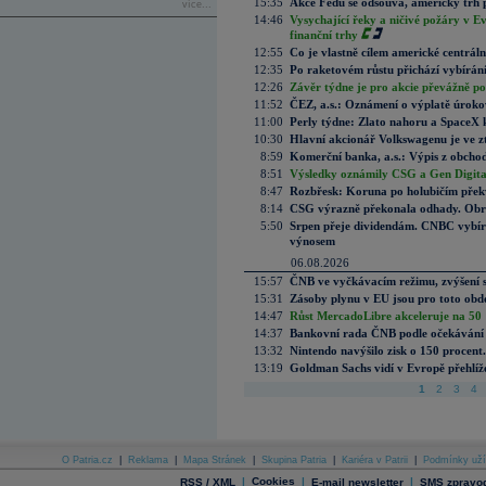
15:35
Akce Fedu se odsouvá, americký trh 
více...
14:46
Vysychající řeky a ničivé požáry v E
finanční trhy
12:55
Co je vlastně cílem americké centrál
12:35
Po raketovém růstu přichází vybírán
12:26
Závěr týdne je pro akcie převážně po
11:52
ČEZ, a.s.: Oznámení o výplatě úrok
11:00
Perly týdne: Zlato nahoru a SpaceX 
10:30
Hlavní akcionář Volkswagenu je ve z
8:59
Komerční banka, a.s.: Výpis z obchod
8:51
Výsledky oznámily CSG a Gen Digital
8:47
Rozbřesk: Koruna po holubičím přek
8:14
CSG výrazně překonala odhady. Obran
5:50
Srpen přeje dividendám. CNBC vybírá
výnosem
06.08.2026
15:57
ČNB ve vyčkávacím režimu, zvýšení s
15:31
Zásoby plynu v EU jsou pro toto obdo
14:47
Růst MercadoLibre akceleruje na 50 %
14:37
Bankovní rada ČNB podle očekávání 
13:32
Nintendo navýšilo zisk o 150 procen
13:19
Goldman Sachs vidí v Evropě přehlíže
1
2
3
4
O Patria.cz
|
Reklama
|
Mapa Stránek
|
Skupina Patria
|
Kariéra v Patrii
|
Podmínky uží
|
Cookies
|
|
RSS / XML
E-mail newsletter
SMS zpravod