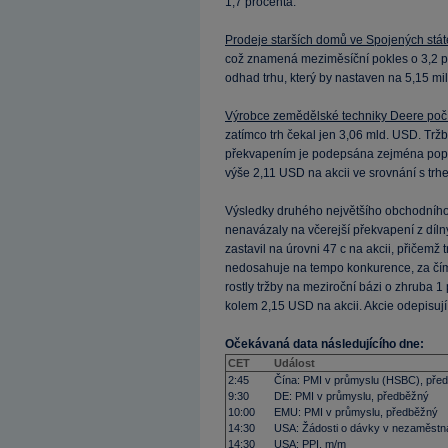
1,7 procenta.
Prodeje starších domů ve Spojených státe
což znamená meziměsíční pokles o 3,2 pr
odhad trhu, který by nastaven na 5,15 mi
Výrobce zemědělské techniky Deere počít
zatímco trh čekal jen 3,06 mld. USD. Trž
překvapením je podepsána zejména poptá
výše 2,11 USD na akcii ve srovnání s tr
Výsledky druhého největšího obchodního
nenavázaly na včerejší překvapení z díln
zastavil na úrovni 47 c na akcii, přičemž 
nedosahuje na tempo konkurence, za čímž
rostly tržby na meziroční bázi o zhruba 1
kolem 2,15 USD na akcii. Akcie odepisují
Očekávaná data následujícího dne:
CET
Událost
2:45
Čína: PMI v průmyslu (HSBC), pře
9:30
DE: PMI v průmyslu, předběžný
10:00
EMU: PMI v průmyslu, předběžný
14:30
USA: Žádosti o dávky v nezaměstn
14:30
USA: PPI, m/m