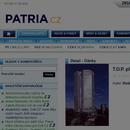
ZKU
PÁTEK 07.08.2026
ZPRAVODAJSTVÍ
AKCIE & FONDY
MĚNY & SAZBY
KOMODIT
|
PŘEHLED ZPRÁV
|
AKCIOVÉ
|
EKONOMICKÉ
|
MĚNY
|
KOMODITY
|
SL
PX
2 805,12
1,30%
DAX
26 140,13
0,05%
CZK/€
24,230
0,03%
CZK/$
21,027
0,00%
Detail - články
HLEDAT V KOMENTÁŘÍCH
T.O.P. 
Pokročilé hledání
hledat
20.11.2013 
Autor:
Red
INVESTIČNÍ DOPORUČENÍ
AstraZeneca jako sázka na
defenzivu mimo AI horečku
Arista Networks: AI může firmě
zajistit příznivý vítr do zad
Analytický radar: Colt CZ roste díky
vyšší marži, širší integraci i
stabilnějšímu byznysu
Nové střelivo pro další růst. Patria
mění cílovou cenu pro Colt CZ
Goldman Sachs: Je dobrý okamžik