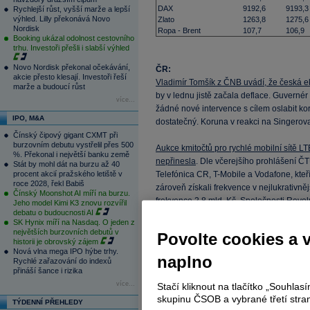
DAX
9192,6
9193,3
Rychlejší růst, vyšší marže a lepší
výhled. Lilly překonává Novo
Zlato
1263,8
1275,6
Nordisk
Ropa - Brent
107,7
106,9
Booking ukázal odolnost cestovního
trhu. Investoři přešli i slabší výhled
Novo Nordisk překonal očekávání,
ČR:
akcie přesto klesají. Investoři řeší
Vladimír Tomšík z ČNB uvádí, že česká 
marže a budoucí růst
by v lednu jistě začala deflace. Guvernér
více...
žádné nové intervence s cílem oslabit ko
IPO, M&A
dostatečný. Koruna v reakci na Singerova
Čínský čipový gigant CXMT při
burzovním debutu vystřelil přes 500
Aukce kmitočtů pro rychlé mobilní sítě LT
%. Překonal i největší banku země
nepřinesla
. Dle včerejšího prohlášení ČT
Stát by mohl dát na burzu až 40
procent akcií pražského letiště v
Telefónica CR, T-Mobile a Vodafone, kteří 
roce 2028, řekl Babiš
zároveň získali frekvence v nejlukrativn
Čínský Moonshot AI míří na burzu.
frekvence 2,8 mld. Kč. Společnosti Rev
Jeho model Kimi K3 znovu rozvířil
debatu o budoucnosti AI
nevydražily frekvence vyhrazené pro záj
SK Hynix míří na Nasdaq. O jeden z
žádné další kmitočty. Akcie Telefónica 
největších burzovních debutů v
Povolte cookies a 
historii je obrovský zájem
Nová vlna mega IPO hýbe trhy.
Hutní firma Evraz Vítkovice Steel (EVS) d
naplno
Rychlé zařazování do indexů
Ostravě. Ostatní provozy ale budou normá
přináší šance i rizika
Důvodem odstávky je podle něj náročná s
více...
Stačí kliknout na tlačítko „Souhla
skupinu ČSOB a vybrané třetí stran
TÝDENNÍ PŘEHLEDY