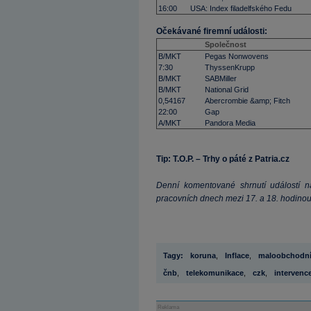
16:00
USA: Index filadelfského Fedu
Očekávané firemní události:
Společnost
B/MKT
Pegas Nonwovens
7:30
ThyssenKrupp
B/MKT
SABMiller
B/MKT
National Grid
0,54167
Abercrombie &amp; Fitch
22:00
Gap
A/MKT
Pandora Media
Tip: T.O.P. – Trhy o páté z Patria.cz
Denní komentované shrnutí událostí na
pracovních dnech mezi 17. a 18. hodinou
Tagy:
koruna
,
Inflace
,
maloobchodní
čnb
,
telekomunikace
,
czk
,
intervenc
Reklama