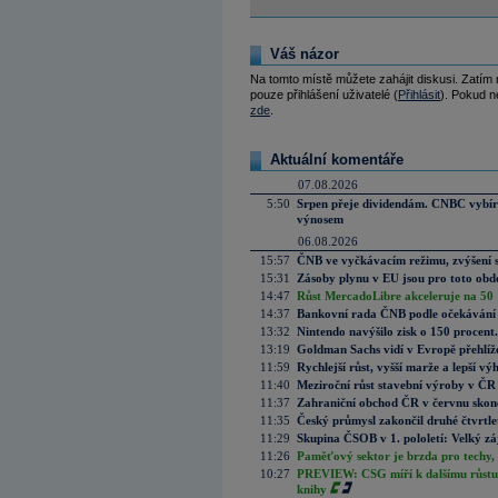
Váš názor
Na tomto místě můžete zahájit diskusi. Zatím
pouze přihlášení uživatelé (
Přihlásit
). Pokud ne
zde
.
Aktuální komentáře
07.08.2026
5:50
Srpen přeje dividendám. CNBC vybírá
výnosem
06.08.2026
15:57
ČNB ve vyčkávacím režimu, zvýšení s
15:31
Zásoby plynu v EU jsou pro toto obdo
14:47
Růst MercadoLibre akceleruje na 50 %
14:37
Bankovní rada ČNB podle očekávání 
13:32
Nintendo navýšilo zisk o 150 procen
13:19
Goldman Sachs vidí v Evropě přehlíže
11:59
Rychlejší růst, vyšší marže a lepší v
11:40
Meziroční růst stavební výroby v ČR
11:37
Zahraniční obchod ČR v červnu skonč
11:35
Český průmysl zakončil druhé čtvrtlet
11:29
Skupina ČSOB v 1. pololetí: Velký zá
11:26
Paměťový sektor je brzda pro techy,
10:27
PREVIEW: CSG míří k dalšímu růstu.
knihy