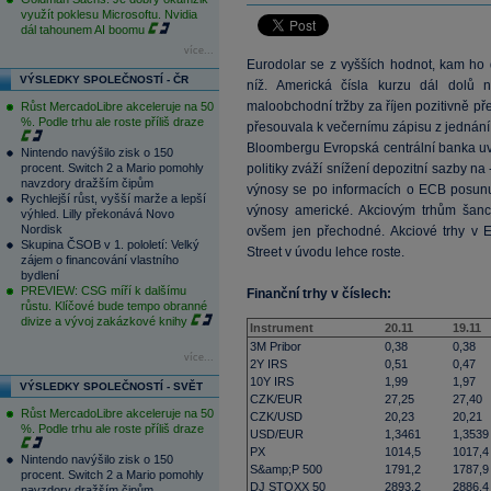
využít poklesu Microsoftu. Nvidia
dál tahounem AI boomu
více...
Eurodolar se z vyšších hodnot, kam ho 
VÝSLEDKY SPOLEČNOSTÍ - ČR
níž. Americká čísla kurzu dál dolů 
maloobchodní tržby za říjen pozitivně př
Růst MercadoLibre akceleruje na 50
%. Podle trhu ale roste příliš draze
přesouvala k večernímu zápisu z jednán
Bloombergu Evropská centrální banka uv
Nintendo navýšilo zisk o 150
procent. Switch 2 a Mario pomohly
politiky zváží snížení depozitní sazby 
navzdory dražším čipům
výnosy se po informacích o ECB posunul
Rychlejší růst, vyšší marže a lepší
výnosy americké. Akciovým trhům šance 
výhled. Lilly překonává Novo
Nordisk
ovšem jen přechodné. Akciové trhy v Ev
Skupina ČSOB v 1. pololetí: Velký
Street v úvodu lehce roste.
zájem o financování vlastního
bydlení
PREVIEW: CSG míří k dalšímu
Finanční trhy v číslech:
růstu. Klíčové bude tempo obranné
divize a vývoj zakázkové knihy
Instrument
20.11
19.11
3M Pribor
0,38
0,38
více...
2Y IRS
0,51
0,47
10Y IRS
1,99
1,97
VÝSLEDKY SPOLEČNOSTÍ - SVĚT
CZK/EUR
27,25
27,40
Růst MercadoLibre akceleruje na 50
CZK/USD
20,23
20,21
%. Podle trhu ale roste příliš draze
USD/EUR
1,3461
1,3539
PX
1014,5
1017,4
Nintendo navýšilo zisk o 150
S&amp;P 500
1791,2
1787,9
procent. Switch 2 a Mario pomohly
DJ STOXX 50
2893,2
2886,4
navzdory dražším čipům