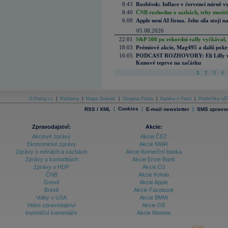
8:43
Rozbřesk: Inflace v červenci mírně v
8:40
ČNB rozhodne o sazbách, trhy mezitím
6:08
Apple není AI firma. Jeho síla stojí n
05.08.2026
22:01
S&P 500 po rekordní rally vyčkával,
18:03
Prémiové akcie, Mag495 a další pokr
16:05
PODCAST ROZHOVORY: Eli Lilly vs. 
Kunové teprve na začátku
1
2
3
4
O Patria.cz
|
Reklama
|
Mapa Stránek
|
Skupina Patria
|
Kariéra v Patrii
|
Podmínky uží
|
Cookies
|
|
RSS / XML
E-mail newsletter
SMS zpravod
Zpravodajství:
Akcie:
Akciové zprávy
Akcie ČEZ
Ekonomické zprávy
Akcie NWR
Zprávy o měnách a sazbách
Akcie Komerční banka
Zprávy o komoditách
Akcie Erste Bank
Zprávy o HDP
Akcie O2
ČNB
Akcie Kofola
Grexit
Akcie Apple
Brexit
Akcie Facebook
Volby v USA
Akcie BMW
Video zpravodajství
Akcie GE
Investiční komentáře
Akcie Moneta