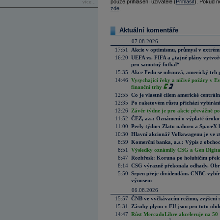
pouze přihlášení uživatelé (
Přihlásit
). Pokud ne
více...
zde
.
Aktuální komentáře
07.08.2026
17:51
Akcie v optimismu, průmysl v extrémn
16:20
UEFA vs. FIFA a „tajné plány vytvoř
pro samotný fotbal“
15:35
Akce Fedu se odsouvá, americký trh 
14:46
Vysychající řeky a ničivé požáry v E
finanční trhy
12:55
Co je vlastně cílem americké centrál
12:35
Po raketovém růstu přichází vybírán
12:26
Závěr týdne je pro akcie převážně po
11:52
ČEZ, a.s.: Oznámení o výplatě úrok
11:00
Perly týdne: Zlato nahoru a SpaceX 
10:30
Hlavní akcionář Volkswagenu je ve z
8:59
Komerční banka, a.s.: Výpis z obchod
8:51
Výsledky oznámily CSG a Gen Digital
8:47
Rozbřesk: Koruna po holubičím přek
8:14
CSG výrazně překonala odhady. Obran
5:50
Srpen přeje dividendám. CNBC vybírá
výnosem
06.08.2026
15:57
ČNB ve vyčkávacím režimu, zvýšení s
15:31
Zásoby plynu v EU jsou pro toto obdo
14:47
Růst MercadoLibre akceleruje na 50 %