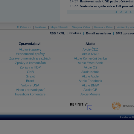
14:37
Bankovní rada ČNB podle očekávání 
13:32
Nintendo navýšilo zisk o 150 procen
1
2
3
4
O Patria.cz
|
Reklama
|
Mapa Stránek
|
Skupina Patria
|
Kariéra v Patrii
|
Podmínky uží
|
Cookies
|
|
RSS / XML
E-mail newsletter
SMS zpravod
Zpravodajství:
Akcie:
Akciové zprávy
Akcie ČEZ
Ekonomické zprávy
Akcie NWR
Zprávy o měnách a sazbách
Akcie Komerční banka
Zprávy o komoditách
Akcie Erste Bank
Zprávy o HDP
Akcie O2
ČNB
Akcie Kofola
Grexit
Akcie Apple
Brexit
Akcie Facebook
Volby v USA
Akcie BMW
Video zpravodajství
Akcie GE
Investiční komentáře
Akcie Moneta
Tvorba apl