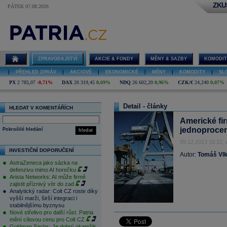
ZKU
PÁTEK 07.08.2026
ZPRAVODAJSTVÍ
AKCIE & FONDY
MĚNY & SAZBY
KOMODIT
|
PŘEHLED ZPRÁV
|
AKCIOVÉ
|
EKONOMICKÉ
|
MĚNY
|
KOMODITY
|
SL
PX
2 785,07
-0,71%
DAX
26 319,45
0,69%
NDQ
26 602,20
0,96%
CZK/€
24,240
0,07%
Detail - články
HLEDAT V KOMENTÁŘÍCH
Americké fi
jednoprocen
Pokročilé hledání
hledat
05.12.2013 16:12,
INVESTIČNÍ DOPORUČENÍ
Autor:
Tomáš Vl
AstraZeneca jako sázka na
defenzivu mimo AI horečku
Arista Networks: AI může firmě
zajistit příznivý vítr do zad
Analytický radar: Colt CZ roste díky
vyšší marži, širší integraci i
stabilnějšímu byznysu
Nové střelivo pro další růst. Patria
mění cílovou cenu pro Colt CZ
Goldman Sachs: Je dobrý okamžik