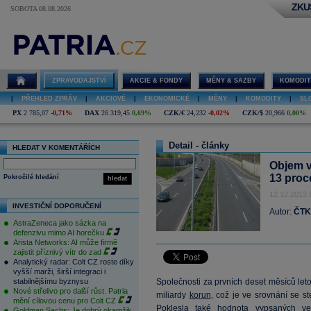
ZKU
SOBOTA 08.08.2026
ZPRAVODAJSTVÍ
AKCIE & FONDY
MĚNY & SAZBY
KOMODIT
|
PŘEHLED ZPRÁV
|
AKCIOVÉ
|
EKONOMICKÉ
|
MĚNY
|
KOMODITY
|
SL
PX
2 785,07
-0,71%
DAX
26 319,45
0,69%
CZK/€
24,232
-0,02%
CZK/$
20,966
0,00%
Detail - články
HLEDAT V KOMENTÁŘÍCH
Objem v
13 proc
Pokročilé hledání
hledat
12.12.2013 
INVESTIČNÍ DOPORUČENÍ
Autor:
ČTK
AstraZeneca jako sázka na
defenzivu mimo AI horečku
Arista Networks: AI může firmě
zajistit příznivý vítr do zad
Analytický radar: Colt CZ roste díky
vyšší marži, širší integraci i
stabilnějšímu byznysu
Společnosti za prvních deset měsíců let
Nové střelivo pro další růst. Patria
miliardy
korun
, což je ve srovnání se 
mění cílovou cenu pro Colt CZ
Poklesla také hodnota vypsaných ve
Goldman Sachs: Je dobrý okamžik