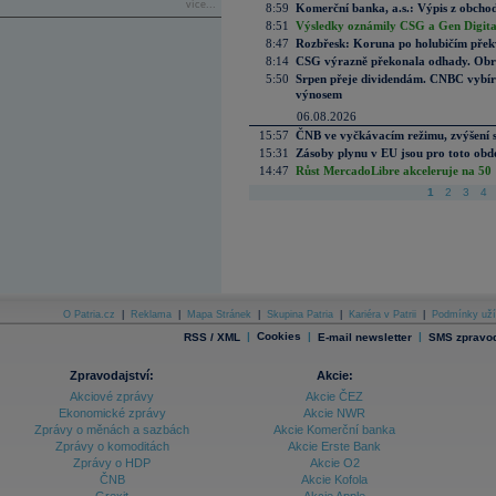
více...
8:59
Komerční banka, a.s.: Výpis z obchod
8:51
Výsledky oznámily CSG a Gen Digital
8:47
Rozbřesk: Koruna po holubičím přek
8:14
CSG výrazně překonala odhady. Obran
5:50
Srpen přeje dividendám. CNBC vybírá
výnosem
06.08.2026
15:57
ČNB ve vyčkávacím režimu, zvýšení s
15:31
Zásoby plynu v EU jsou pro toto obdo
14:47
Růst MercadoLibre akceleruje na 50 %
1
2
3
4
O Patria.cz
|
Reklama
|
Mapa Stránek
|
Skupina Patria
|
Kariéra v Patrii
|
Podmínky uží
|
Cookies
|
|
RSS / XML
E-mail newsletter
SMS zpravod
Zpravodajství:
Akcie:
Akciové zprávy
Akcie ČEZ
Ekonomické zprávy
Akcie NWR
Zprávy o měnách a sazbách
Akcie Komerční banka
Zprávy o komoditách
Akcie Erste Bank
Zprávy o HDP
Akcie O2
ČNB
Akcie Kofola