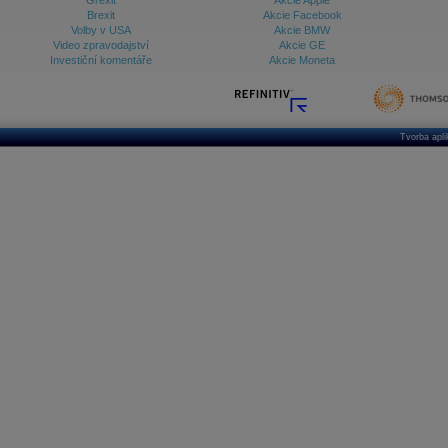
Grexit
Akcie Apple
Brexit
Akcie Facebook
Volby v USA
Akcie BMW
Video zpravodajství
Akcie GE
Investiční komentáře
Akcie Moneta
Tvorba apl