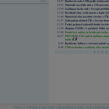
14:37
Bankovní rada ČNB podle očekávání 
více...
13:32
Nintendo navýšilo zisk o 150 procen
13:19
Goldman Sachs vidí v Evropě přehlíže
11:59
Rychlejší růst, vyšší marže a lepší v
11:40
Meziroční růst stavební výroby v ČR
11:37
Zahraniční obchod ČR v červnu skonč
11:35
Český průmysl zakončil druhé čtvrtlet
11:29
Skupina ČSOB v 1. pololetí: Velký zá
11:26
Paměťový sektor je brzda pro techy,
10:27
PREVIEW: CSG míří k dalšímu růstu.
knihy
8:43
Rozbřesk: Inflace v červenci mírně v
8:40
ČNB rozhodne o sazbách, trhy mezitím
1
2
3
4
O Patria.cz
|
Reklama
|
Mapa Stránek
|
Skupina Patria
|
Kariéra v Patrii
|
Podmínky uží