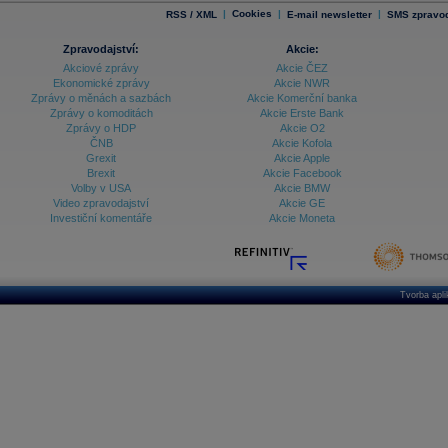
|
Cookies
|
|
RSS / XML
E-mail newsletter
SMS zpravod
Zpravodajství:
Akcie:
Akciové zprávy
Akcie ČEZ
Ekonomické zprávy
Akcie NWR
Zprávy o měnách a sazbách
Akcie Komerční banka
Zprávy o komoditách
Akcie Erste Bank
Zprávy o HDP
Akcie O2
ČNB
Akcie Kofola
Grexit
Akcie Apple
Brexit
Akcie Facebook
Volby v USA
Akcie BMW
Video zpravodajství
Akcie GE
Investiční komentáře
Akcie Moneta
Tvorba apl