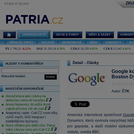
ZKU
PÁTEK 07.08.2026
ZPRAVODAJSTVÍ
AKCIE & FONDY
MĚNY & SAZBY
KOMODIT
|
PŘEHLED ZPRÁV
|
AKCIOVÉ
|
EKONOMICKÉ
|
MĚNY
|
KOMODITY
|
SL
PX
2 790,53
-0,52%
DAX
26 293,18
0,59%
CZK/€
24,239
0,05%
CZK/$
21,042
0,05%
Detail - články
HLEDAT V KOMENTÁŘÍCH
Google ko
Boston D
Pokročilé hledání
hledat
16.12.2013 16:
INVESTIČNÍ DOPORUČENÍ
Autor:
ČTK
AstraZeneca jako sázka na
defenzivu mimo AI horečku
Arista Networks: AI může firmě
zajistit příznivý vítr do zad
Analytický radar: Colt CZ roste díky
Americká internetová společnost
Googl
vyšší marži, širší integraci i
Dynamics, která vyvinula nejrychleji běž
stabilnějšímu byznysu
Nové střelivo pro další růst. Patria
pro geparda, a další mobilní výzkum
mění cílovou cenu pro Colt CZ
nebyla, uvedla BBC.
Goldman Sachs: Je dobrý okamžik