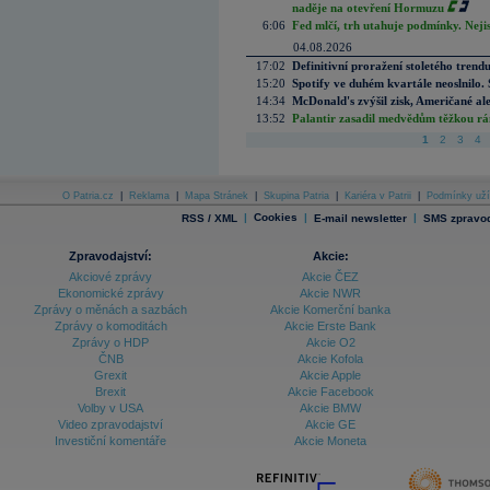
naděje na otevření Hormuzu
6:06
Fed mlčí, trh utahuje podmínky. Nejis
04.08.2026
17:02
Definitivní proražení stoletého trend
15:20
Spotify ve duhém kvartále neoslnilo. 
14:34
McDonald's zvýšil zisk, Američané ale
13:52
Palantir zasadil medvědům těžkou rá
1
2
3
4
O Patria.cz
|
Reklama
|
Mapa Stránek
|
Skupina Patria
|
Kariéra v Patrii
|
Podmínky uží
|
Cookies
|
|
RSS / XML
E-mail newsletter
SMS zpravod
Zpravodajství:
Akcie:
Akciové zprávy
Akcie ČEZ
Ekonomické zprávy
Akcie NWR
Zprávy o měnách a sazbách
Akcie Komerční banka
Zprávy o komoditách
Akcie Erste Bank
Zprávy o HDP
Akcie O2
ČNB
Akcie Kofola
Grexit
Akcie Apple
Brexit
Akcie Facebook
Volby v USA
Akcie BMW
Video zpravodajství
Akcie GE
Investiční komentáře
Akcie Moneta