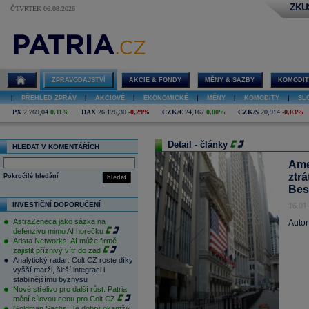
ZKU
ČTVRTEK 06.08.2026
ZPRAVODAJSTVÍ
AKCIE & FONDY
MĚNY & SAZBY
KOMODIT
|
PŘEHLED ZPRÁV
|
AKCIOVÉ
|
EKONOMICKÉ
|
MĚNY
|
KOMODITY
|
SL
PX
2 769,04
0,11%
DAX
26 126,30
-0,29%
CZK/€
24,167
0,00%
CZK/$
20,914
-0,03%
Detail - články
HLEDAT V KOMENTÁŘÍCH
Ame
ztr
Pokročilé hledání
hledat
Bes
INVESTIČNÍ DOPORUČENÍ
16.01
AstraZeneca jako sázka na
Autor
defenzivu mimo AI horečku
Arista Networks: AI může firmě
zajistit příznivý vítr do zad
Analytický radar: Colt CZ roste díky
vyšší marži, širší integraci i
stabilnějšímu byznysu
Nové střelivo pro další růst. Patria
mění cílovou cenu pro Colt CZ
Goldman Sachs: Je dobrý okamžik