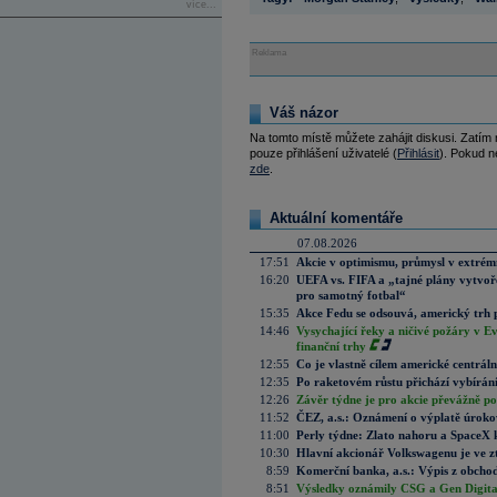
více...
Reklama
Váš názor
Na tomto místě můžete zahájit diskusi. Zatím
pouze přihlášení uživatelé (
Přihlásit
). Pokud ne
zde
.
Aktuální komentáře
07.08.2026
17:51
Akcie v optimismu, průmysl v extrémn
16:20
UEFA vs. FIFA a „tajné plány vytvoř
pro samotný fotbal“
15:35
Akce Fedu se odsouvá, americký trh 
14:46
Vysychající řeky a ničivé požáry v E
finanční trhy
12:55
Co je vlastně cílem americké centrál
12:35
Po raketovém růstu přichází vybírán
12:26
Závěr týdne je pro akcie převážně po
11:52
ČEZ, a.s.: Oznámení o výplatě úrok
11:00
Perly týdne: Zlato nahoru a SpaceX 
10:30
Hlavní akcionář Volkswagenu je ve z
8:59
Komerční banka, a.s.: Výpis z obchod
8:51
Výsledky oznámily CSG a Gen Digital