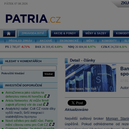
ZKU
PÁTEK 07.08.2026
ZPRAVODAJSTVÍ
AKCIE & FONDY
MĚNY & SAZBY
KOMODIT
|
PŘEHLED ZPRÁV
|
AKCIOVÉ
|
EKONOMICKÉ
|
MĚNY
|
KOMODITY
|
SL
PX
2 785,07
-0,71%
DAX
26 319,45
0,69%
NDQ
26 604,66
0,97%
CZK/€
24,250
0,11%
Detail - články
HLEDAT V KOMENTÁŘÍCH
Ban
spo
Pokročilé hledání
hledat
17.01
INVESTIČNÍ DOPORUČENÍ
Autor
AstraZeneca jako sázka na
defenzivu mimo AI horečku
Arista Networks: AI může firmě
zajistit příznivý vítr do zad
Analytický radar: Colt CZ roste díky
Aktualizováno
vyšší marži, širší integraci i
stabilnějšímu byznysu
Největší světový broker
Morgan Stanl
Nové střelivo pro další růst. Patria
úspěšně. Pokud odhlédneme od rezer
mění cílovou cenu pro Colt CZ
Goldman Sachs: Je dobrý okamžik