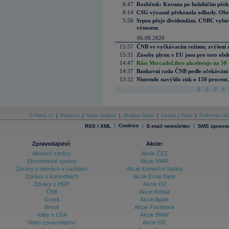
8:47
Rozbřesk: Koruna po holubičím přek
8:14
CSG výrazně překonala odhady. Obran
5:50
Srpen přeje dividendám. CNBC vybírá
výnosem
06.08.2026
15:57
ČNB ve vyčkávacím režimu, zvýšení s
15:31
Zásoby plynu v EU jsou pro toto obdo
14:47
Růst MercadoLibre akceleruje na 50 %
14:37
Bankovní rada ČNB podle očekávání 
13:32
Nintendo navýšilo zisk o 150 procen
1
2
3
4
O Patria.cz
|
Reklama
|
Mapa Stránek
|
Skupina Patria
|
Kariéra v Patrii
|
Podmínky uží
|
Cookies
|
|
RSS / XML
E-mail newsletter
SMS zpravod
Zpravodajství:
Akcie:
Akciové zprávy
Akcie ČEZ
Ekonomické zprávy
Akcie NWR
Zprávy o měnách a sazbách
Akcie Komerční banka
Zprávy o komoditách
Akcie Erste Bank
Zprávy o HDP
Akcie O2
ČNB
Akcie Kofola
Grexit
Akcie Apple
Brexit
Akcie Facebook
Volby v USA
Akcie BMW
Video zpravodajství
Akcie GE