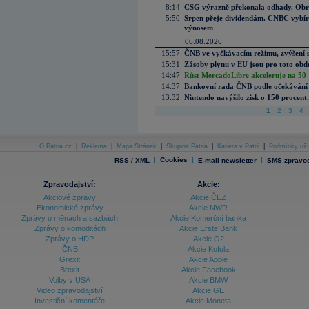
8:14
CSG výrazně překonala odhady. Obran
5:50
Srpen přeje dividendám. CNBC vybírá
výnosem
06.08.2026
15:57
ČNB ve vyčkávacím režimu, zvýšení s
15:31
Zásoby plynu v EU jsou pro toto obdo
14:47
Růst MercadoLibre akceleruje na 50 %
14:37
Bankovní rada ČNB podle očekávání 
13:32
Nintendo navýšilo zisk o 150 procen
1
2
3
4
O Patria.cz
|
Reklama
|
Mapa Stránek
|
Skupina Patria
|
Kariéra v Patrii
|
Podmínky uží
|
Cookies
|
|
RSS / XML
E-mail newsletter
SMS zpravod
Zpravodajství:
Akcie:
Akciové zprávy
Akcie ČEZ
Ekonomické zprávy
Akcie NWR
Zprávy o měnách a sazbách
Akcie Komerční banka
Zprávy o komoditách
Akcie Erste Bank
Zprávy o HDP
Akcie O2
ČNB
Akcie Kofola
Grexit
Akcie Apple
Brexit
Akcie Facebook
Volby v USA
Akcie BMW
Video zpravodajství
Akcie GE
Investiční komentáře
Akcie Moneta