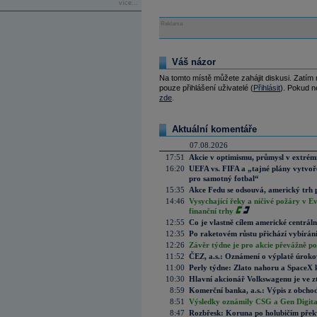
více...
Reklama
Váš názor
Na tomto místě můžete zahájit diskusi. Zatím
pouze přihlášení uživatelé (
Přihlásit
). Pokud ne
zde
.
Aktuální komentáře
07.08.2026
17:51
Akcie v optimismu, průmysl v extrémn
16:20
UEFA vs. FIFA a „tajné plány vytvoř
pro samotný fotbal“
15:35
Akce Fedu se odsouvá, americký trh 
14:46
Vysychající řeky a ničivé požáry v E
finanční trhy
12:55
Co je vlastně cílem americké centrál
12:35
Po raketovém růstu přichází vybírán
12:26
Závěr týdne je pro akcie převážně po
11:52
ČEZ, a.s.: Oznámení o výplatě úrok
11:00
Perly týdne: Zlato nahoru a SpaceX 
10:30
Hlavní akcionář Volkswagenu je ve z
8:59
Komerční banka, a.s.: Výpis z obchod
8:51
Výsledky oznámily CSG a Gen Digital
8:47
Rozbřesk: Koruna po holubičím přek