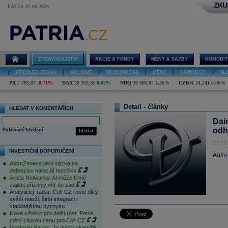
ZKU
PÁTEK 07.08.2026
ZPRAVODAJSTVÍ
AKCIE & FONDY
MĚNY & SAZBY
KOMODIT
|
PŘEHLED ZPRÁV
|
AKCIOVÉ
|
EKONOMICKÉ
|
MĚNY
|
KOMODITY
|
SL
PX
2 785,07
-0,71%
DAX
26 355,35
0,82%
NDQ
26 680,84
1,26%
CZK/€
24,241
0,06%
Detail - články
HLEDAT V KOMENTÁŘÍCH
Dai
odh
Pokročilé hledání
hledat
23.10
INVESTIČNÍ DOPORUČENÍ
Autor
AstraZeneca jako sázka na
defenzivu mimo AI horečku
Arista Networks: AI může firmě
zajistit příznivý vítr do zad
Analytický radar: Colt CZ roste díky
vyšší marži, širší integraci i
stabilnějšímu byznysu
Nové střelivo pro další růst. Patria
mění cílovou cenu pro Colt CZ
Goldman Sachs: Je dobrý okamžik