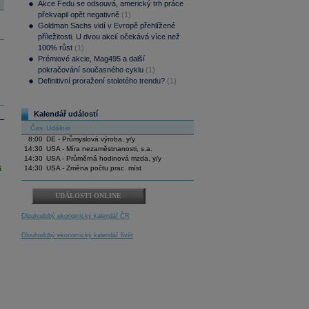
Akce Fedu se odsouvá, americký trh práce
překvapil opět negativně
(1)
Goldman Sachs vidí v Evropě přehlížené
příležitosti. U dvou akcií očekává více než
100% růst
(1)
Prémiové akcie, Mag495 a další
pokračování současného cyklu
(1)
Definitivní proražení stoletého trendu?
(1)
Kalendář událostí
Čas
Událost
8:00
DE - Průmyslová výroba, y/y
14:30
USA - Míra nezaměstnanosti, s.a.
14:30
USA - Průměrná hodinová mzda, y/y
i
14:30
USA - Změna počtu prac. míst
UDÁLOSTI ONLINE
Dlouhodobý ekonomický kalendář ČR
Dlouhodobý ekonomický kalendář Svět