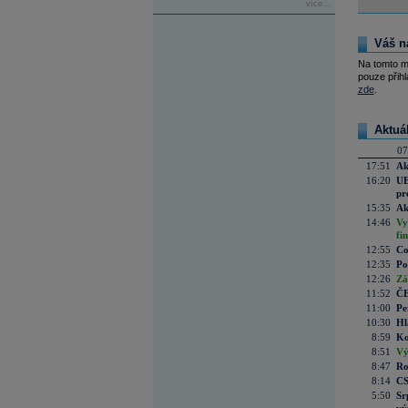
více...
Váš n
Na tomto m
pouze přihl
zde
.
Aktuá
07
17:51
Ak
16:20
UE
pr
15:35
Ak
14:46
Vy
fi
12:55
Co
12:35
Po
12:26
Zá
11:52
ČE
11:00
Pe
10:30
Hl
8:59
Ko
8:51
Vý
8:47
Ro
8:14
CS
5:50
Sr