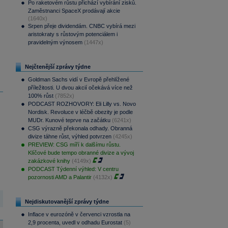
Po raketovém růstu přichází vybírání zisků.
Zaměstnanci SpaceX prodávají akcie
(1640x)
Srpen přeje dividendám. CNBC vybírá mezi
aristokraty s růstovým potenciálem i
pravidelným výnosem
(1447x)
Nejčtenější zprávy týdne
Goldman Sachs vidí v Evropě přehlížené
příležitosti. U dvou akcií očekává více než
100% růst
(7852x)
PODCAST ROZHOVORY: Eli Lilly vs. Novo
Nordisk. Revoluce v léčbě obezity je podle
MUDr. Kunové teprve na začátku
(6241x)
CSG výrazně překonala odhady. Obranná
divize táhne růst, výhled potvrzen
(4245x)
PREVIEW: CSG míří k dalšímu růstu.
Klíčové bude tempo obranné divize a vývoj
zakázkové knihy
(4149x)
PODCAST Týdenní výhled: V centru
pozornosti AMD a Palantir
(4132x)
Nejdiskutovanější zprávy týdne
Inflace v eurozóně v červenci vzrostla na
2,9 procenta, uvedl v odhadu Eurostat
(5)