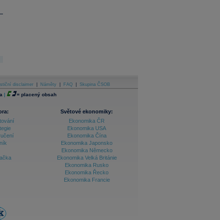
stiční disclaimer
|
Náměty
|
FAQ
|
Skupina ČSOB
a
|
=
placený obsah
ora:
Světové ekonomiky:
tování
Ekonomika ČR
tegie
Ekonomika USA
ručení
Ekonomika Čína
ník
Ekonomika Japonsko
Ekonomika Německo
lačka
Ekonomika Velká Británie
Ekonomika Rusko
Ekonomika Řecko
Ekonomika Francie