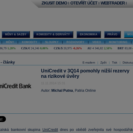
ZKUSIT DEMO
OTEVŘÍT ÚČET
WEBTRADER
|
|
|
MĚNY & SAZBY
KOMODITY & DERIVÁTY
EKONOMIKA
PRÁVO
MOJ
|
MĚNY
|
KOMODITY
|
SLOUPKY
|
ROZHOVORY
|
VIDEO
|
MONITORING
|
86,79
1,28%
CZK/€
24,246
0,08%
CZK/$
20,975
-0,26%
AU
4 346,82
2,58%
BRT
83,08
 - články
E-mailem
Zpět
Tisk
Diskutu
|
|
|
UniCredit v 3Q14 pomohly nižší rezervy
na rizikové úvěry
11.11.2014 15:31
Autor:
Michal Putna
, Patria Online
italská bankovní skupina
UniCredit
dnes po obědě zveřejnila své hospodářsk