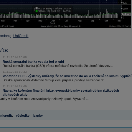
oomberg,
UniCredit
více:
11.11.2014 10:08
Ruská centrální banka vzdala boj o rubl
Ruská centrální banka (CBR) včera nečekaně rozhodla, že ukončí devizov...
11.11.2014 10:33
Vodafone PLC - výsledky ukázaly, že se investice do 4G a zacílení na kvalitu vyplácí
Britské společnosti Vodafone Group klesl příjem z prodeje služeb ve dr...
11.11.2014 12:46
Návrat ke kořenům finanční krize, evropské banky zvyšují objem rizikových
dluhových aktiv
nky v letošním roce znovuobjevily rizikový apetit. Výrazně ...
nicredit
,
výsledky
,
banky