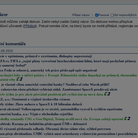
ázor
Přidat názor
Pavouk
Od nejnovějších
|
ístě můžete zahájit diskusi. Zatím nebyl zadán žádný názor. Do diskuse mohou přispívat
ášení uživatelé (
Přihlásit
). Pokud nemáte účet, na který byste se mohli přihlásit, registrujte se
lní komentáře
.08.2026
cie v optimismu, průmysl v extrémním, dluhopisy neprotestují
FA vs. FIFA a „tajné plány vytvořené bezcharakterními lidmi, které mají pochybné přínosy
o samotný fotbal“
ce Fedu se odsouvá, americký trh práce překvapil opět negativně
sychající řeky a ničivé požáry v Evropě. Klimatická rizika dopadají na průmysl, ekonomiku 
nanční trhy
 je vlastně cílem americké centrální banky? Nasliboval toho Warsh příliš?
 raketovém růstu přichází vybírání zisků. Zaměstnanci SpaceX prodávají akcie
věr týdne je pro akcie převážně pozitivní při vyčkávání na nová data
Z, a.s.: Oznámení o výplatě úrokového výnosu
rly týdne: Zlato nahoru a SpaceX k 10 bilionům dolarů
avní akcionář Volkswagenu je ve ztrátě, automobilku vyzval k rychlým opatřením
merční banka, a.s.: Výpis z obchodního rejstříku
sledky oznámily CSG a Gen Digital, Trump uvalil nová cla. Evropa zahájí opatrně
zbřesk: Koruna po holubičím překvapení ČNB v defenzivě
G výrazně překonala odhady. Obranná divize táhne růst, výhled potvrzen
pen přeje dividendám. CNBC vybírá mezi aristokraty s růstovým potenciálem i pravidelným