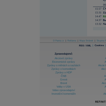
vý
06
15:57
ČN
15:31
Zá
14:47
Rů
14:37
Ba
13:32
Ni
O Patria.cz
|
Reklama
|
Mapa Stránek
|
Skupina P
|
Cookies
RSS / XML
Zpravodajství:
Akciové zprávy
Ekonomické zprávy
A
Zprávy o měnách a sazbách
Akcie 
Zprávy o komoditách
Akc
Zprávy o HDP
ČNB
A
Grexit
A
Brexit
Akc
Volby v USA
A
Video zpravodajství
Investiční komentáře
Ak