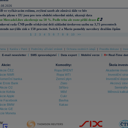
nosem
.08.2026
B ve vyčkávacím režimu, zvýšení sazeb ale zůstává dále ve hře
soby plynu v EU jsou pro toto období rekordně nízké, ukazují data
st MercadoLibre akceleruje na 50 %. Podle trhu ale roste příliš draze
nkovní rada ČNB podle očekávání drží základní úrokovou sazbu na 3,75 procentech
ntendo navýšilo zisk o 150 procent. Switch 2 a Mario pomohly navzdory dražším čipům
1
2
3
4
5
6
7
8
9
10
>>
atria
|
Kariéra v Patrii
|
Podmínky užívání stránek
|
Ochrana osobních údajů
|
Pravidla diskuse
|
Inve
|
|
|
|
|
E-mail newsletter
SMS zpravodajství
Data export
Mobilní verze
R
=
Real-Time dat
Akcie:
Komodity:
Škola invest
Akcie ČEZ
Ropa BRENT
Akademie inves
kcie NWR
Ropa WTI
Investiční stra
Komerční banka
Zemní plyn
Investiční dopo
ie Erste Bank
Zlato
Akciový slov
Akcie O2
Stříbro
Semináře
kcie Kofola
Měď
Měnová kalku
kcie Apple
Cukr
ie Facebook
Bavlna
kcie BMW
Kakao
Akcie GE
cie Moneta