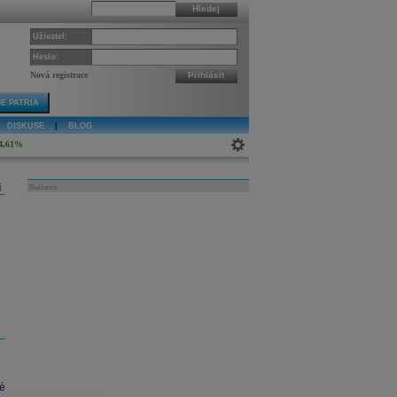
Hledej
Uživatel:
Heslo:
Nová registrace
Přihlásit
E PATRIA
DISKUSE
|
BLOG
4,61%
j
Reklama
é