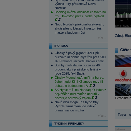
výhled. Lilly překonává Novo
Nordisk
Booking ukázal odolnost cestovního
trhu. Investoři přešli i slabší výhled
Novo Nordisk překonal očekávání,
akcie přesto klesají. Investoři řeší
marže a budoucí růst
Zdroj: Bl
více...
IPO, M&A
Čtěte 
Čínský čipový gigant CXMT při
burzovním debutu vystřelil přes 500
%. Překonal i největší banku země
Stát by mohl dát na burzu až 40
procent akcií pražského letiště v
roce 2028, řekl Babiš
Čínský Moonshot AI míří na burzu.
Jeho model Kimi K3 znovu rozvířil
debatu o budoucnosti AI
SK Hynix míří na Nasdaq. O jeden z
největších burzovních debutů v
historii je obrovský zájem
Evropské ba
Nová vlna mega IPO hýbe trhy.
Rychlé zařazování do indexů
přináší šance i rizika
Tagy:
u
více...
TÝDENNÍ PŘEHLEDY
Reklama