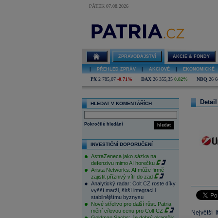
PÁTEK 07.08.2026
ZPRAVODAJSTVÍ
AKCIE & FONDY
|
PŘEHLED ZPRÁV
|
AKCIOVÉ
|
EKONOMICKÉ
PX
2 785,07
-0,71%
DAX
26 355,35
0,82%
NDQ
26 6
Detail
HLEDAT V KOMENTÁŘÍCH
Pokročilé hledání
hledat
INVESTIČNÍ DOPORUČENÍ
AstraZeneca jako sázka na
defenzivu mimo AI horečku
Arista Networks: AI může firmě
zajistit příznivý vítr do zad
Analytický radar: Colt CZ roste díky
vyšší marži, širší integraci i
stabilnějšímu byznysu
Nové střelivo pro další růst. Patria
mění cílovou cenu pro Colt CZ
Největší 
Goldman Sachs: Je dobrý okamžik