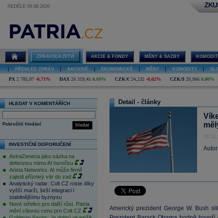
ZKU
NEDĚLE 09.08.2026
ZPRAVODAJSTVÍ
AKCIE & FONDY
MĚNY & SAZBY
KOMODIT
|
PŘEHLED ZPRÁV
|
AKCIOVÉ
|
EKONOMICKÉ
|
MĚNY
|
KOMODITY
|
SL
PX
2 785,07
-0,71%
DAX
26 319,45
0,69%
CZK/€
24,232
-0,02%
CZK/$
20,966
0,00%
Detail - články
HLEDAT V KOMENTÁŘÍCH
Vík
měl
Pokročilé hledání
hledat
30.11
INVESTIČNÍ DOPORUČENÍ
Autor
AstraZeneca jako sázka na
defenzivu mimo AI horečku
Arista Networks: AI může firmě
zajistit příznivý vítr do zad
Analytický radar: Colt CZ roste díky
vyšší marži, širší integraci i
stabilnějšímu byznysu
Nové střelivo pro další růst. Patria
Americký prezident George W. Bush sl
mění cílovou cenu pro Colt CZ
Prezident Barack Obama hodně hovoří o
Goldman Sachs: Je dobrý okamžik