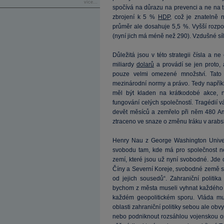
více...
spočívá na důrazu na prevenci a ne na 
zbrojení k 5 %
HDP
, což je znatelně
průměr ale dosahuje 5,5 %. Vyšší rozpo
(nyní jich má méně než 290). Vzdušné síly
Důležitá jsou v této strategii čísla a 
miliardy
dolarů
a provádí se jen proto, 
pouze velmi omezené množství. Tato st
mezinárodní normy a právo. Tedy napříkl
měl být kladen na krátkodobé akce, n
fungování celých společností. Tragédií vá
devět měsíců a zemřelo při něm 480 Ame
ztraceno ve snaze o změnu Iráku v arabs
Henry Nau z George Washington Univers
svobodu tam, kde má pro společnost n
zemí, které jsou už nyní svobodné. Jde 
Číny a Severní Koreje, svobodné země s
od jejich sousedů“. Zahraniční politik
bychom z města museli vyhnat každého 
každém geopolitickém sporu. Vláda mu
oblasti zahraniční politiky sebou ale ob
nebo podniknout rozsáhlou vojenskou op