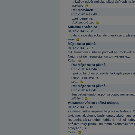
... každý odběratel platí plátci daň-dph na je
☺lolek☺
Re: Medvídek
01.12.2014 17:49
Lžeš demente.
Velkamedvědice
ŠuKalka z vrátnice
01.12.2014 17:38
..,byla to sice dávačka, ale dneska je to plesn
sean
Mějte se tu pěkně,
01.12.2014 17:37
milí zkoumanci. Jdu se podívat na Václavák n
Nejdřív si ale nagůglujte, co to myšlení je...
Kalka.
Re: Mějte se tu pěkně,
01.12.2014 17:44
..pokud by dnes pussydenta klepla pepka a 
něco na oslavu :-)
sean
Re: Mějte se tu pěkně,
01.12.2014 17:41
Jen pakuj kundo, aspoň si odpočinememe. A
zděšený
Velkaemedvědice začíná chápat,
01.12.2014 17:18
že nemá žádné argumenty pro své bláhové 757 
Uvidíme, jak dlouho bude tomuto zkoumanci a j
roztomilé, jak takovíto mudrlanti, kteří si nedo
než dva roky pindají, na tomto ekonomickém a
anylýze :-)))
Kalka.