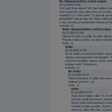
Re: Velkaemedvědice začíná chápat,
01.12.2014 17:30
Proč opět lžete dámo? VM Vám trpělivě vše
není soukromý chat. Jako žena se za Vás h
napadat? Co z toho máte? To jste tak nesc
předvádět? Kolik je Vám let? Vaše rodiče př
z Vás vyrostlo za netolerantní monstrum Ne
antikalka
ReRe: Velkamedvědice začíná chápat
01.12.2014 17:35
Hlavně že tobě vysvětlili, že plátci dph j
'Pravda a láska zvítězí,' jsi nikdy neslyšel
Kalka.
Kalka
01.12.2014 17:39
Že mí rodiče na rozdíl od Vašich odve
někoho nepomlouváma nenapadám. Co 
svůj život neviděla. trapná, vlezlá, 
exibuje a kálí. Proberte se.
antikalka
Re: Kalka
01.12.2014 17:47
Takže pravda je, že plátci dph js
rodinné výchově :-)))
Kalka.
Kalka
01.12.2014 17:57
Tady přece nejde o dph. To, že m
chování, podlé provokace, pomluv
A proč píšte pořád dokola to sam
chováte se jako spratek. Stydím s
nechová. Vaše děti vědí, co jste