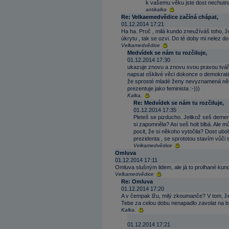
k vašemu věku jste dost nechutn
antikalka
Re: Velkaemedvědice začíná chápat,
01.12.2014 17:21
Ha ha. Proč , milá kundo zneužíváš toho, 
úkrytu , tak se ozvi. Do té doby mi nelez d
Velkamedvědice
Medvídek se nám tu rozčiluje,
01.12.2014 17:30
ukazuje znovu a znovu svou pravou tvář 
napsat ošklivé věci dokonce o demokrati
že sprosté mladé ženy nevyznamená ně
prezentuje jako feminista :-)))
Kalka.
Re: Medvídek se nám tu rozčiluje,
01.12.2014 17:35
Pleteš se pizducho. Jelikož seš deme
si zapomněla? Asi seš holt blbá. Ale m
pocit, že si někoho vytočila? Dost ubo
prezidenta , se sprototou stavím vůči 
Velkamedvědice
Omluva
01.12.2014 17:11
Omluva slušným lidem, ale já to prolhané ku
Velkamedvědice
Re: Omluva
01.12.2014 17:20
A v čempak lžu, milý zkoumanče? V tom, že
Tebe za celou dobu nenapadlo zavolat na be
Kalka.
01.12.2014 17:21