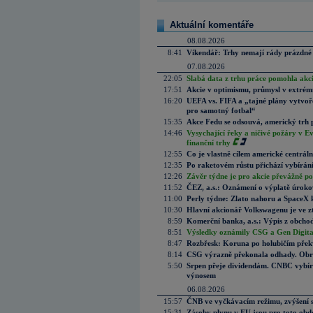
Aktuální komentáře
08.08.2026
8:41
Víkendář: Trhy nemají rády prázdné 
07.08.2026
22:05
Slabá data z trhu práce pomohla akc
17:51
Akcie v optimismu, průmysl v extrémn
16:20
UEFA vs. FIFA a „tajné plány vytvoř
pro samotný fotbal“
15:35
Akce Fedu se odsouvá, americký trh 
14:46
Vysychající řeky a ničivé požáry v E
finanční trhy
12:55
Co je vlastně cílem americké centrál
12:35
Po raketovém růstu přichází vybírán
12:26
Závěr týdne je pro akcie převážně po
11:52
ČEZ, a.s.: Oznámení o výplatě úrok
11:00
Perly týdne: Zlato nahoru a SpaceX 
10:30
Hlavní akcionář Volkswagenu je ve z
8:59
Komerční banka, a.s.: Výpis z obchod
8:51
Výsledky oznámily CSG a Gen Digital
8:47
Rozbřesk: Koruna po holubičím přek
8:14
CSG výrazně překonala odhady. Obran
5:50
Srpen přeje dividendám. CNBC vybírá
výnosem
06.08.2026
15:57
ČNB ve vyčkávacím režimu, zvýšení s
15:31
Zásoby plynu v EU jsou pro toto obdo