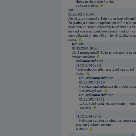
Nelez mi do prdele kundo.
Velkamedvědice
VM
01.12.2014 16:54
Ale jdi ty, zkoumanče. Kdo komu leze někam?
že platím já i ostatní neplátci dph dań z nákup
neustanu ve svých návodných otázkách a zkoum
láskyplně a pravdomluvně založení odbprníci n
nevzdělatelných dospělých, by tě už dávno ode
Kalka.
Re: VM
01.12.2014 16:58
Já tě pronásleduji? Bože ty seš ubohá svin
Velkamedvědice
Veůlkamedvědice
01.12.2014 17:08
"nejsi schopen přiznat a doložit svou lež
Kalka.
Re: Veůlkamedvědice
01.12.2014 17:14
Nebtěžuj stalkerko.Lez do prdele sam
Velkamedvědice
Re: Veůlkamedvědice
01.12.2014 17:11
... kopíruješ snaživě, ale vlastní myšl
☺lolek☺
01.12.2014 17:06
... Kalka se vydává za oběť, označuje sam
je typický všedni stalker.
☺lolek☺
1