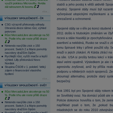
využít poklesu Microsoftu. Nvidia
slabší a jeho postoj k větší aktivitě Spo
dál tahounem AI boomu
vhodný. Spojené státy musí být razantn
více...
vyčerpávat utopickými myšlenkami a sn
VÝSLEDKY SPOLEČNOSTÍ - ČR
zmrzačené a ochromené.
CSG výrazně překonala odhady.
Obranná divize táhne růst, výhled
Spojené státy se v éře po konci studené 
potvrzen
2011 došlo k hlubokým změnám ve čtyř
Růst MercadoLibre akceleruje na 50
recesi a stále hlasitěji je zpochybňován
%. Podle trhu ale roste příliš draze
asertivní a neklidná, Rusko se snaží o
Nintendo navýšilo zisk o 150
tomu špinavé triky i přímé použití síly.
procent. Switch 2 a Mario pomohly
snaží o jejich získání. Al Káida ztrácí na
navzdory dražším čipům
Rychlejší růst, vyšší marže a lepší
na síle. USA si prošly tvrdou lekcí v Ir
výhled. Lilly překonává Novo
staví velmi opatrně. Výsledkem je ale i
Nordisk
agresivitu zvyšovat, aniž by přišla rea
Skupina ČSOB v 1. pololetí: Velký
zájem o financování vlastního
podporu u některých svých spojenců. Zem
bydlení
zkoumají alternativy, protože starý sy
více...
bezpečný.
VÝSLEDKY SPOLEČNOSTÍ - SVĚT
Rok 1991 byl pro Spojené státy rokem tri
Růst MercadoLibre akceleruje na 50
%. Podle trhu ale roste příliš draze
se Sovětský svaz. Na domácí půdě ale na
Policie dokonce hovořila o tom, že zem
Nintendo navýšilo zisk o 150
například psali o tom, že „pokud bu
procent. Switch 2 a Mario pomohly
navzdory dražším čipům
mladistvých se do roku 2010 zdvojnásob
Rychlejší růst, vyšší marže a lepší