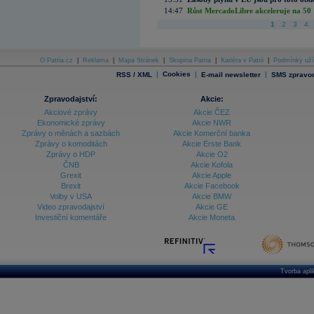
14:47
Růst MercadoLibre akceleruje na 50 %
1
2
3
4
O Patria.cz
|
Reklama
|
Mapa Stránek
|
Skupina Patria
|
Kariéra v Patrii
|
Podmínky uží
|
Cookies
|
|
RSS / XML
E-mail newsletter
SMS zpravod
Zpravodajství:
Akcie:
Akciové zprávy
Akcie ČEZ
Ekonomické zprávy
Akcie NWR
Zprávy o měnách a sazbách
Akcie Komerční banka
Zprávy o komoditách
Akcie Erste Bank
Zprávy o HDP
Akcie O2
ČNB
Akcie Kofola
Grexit
Akcie Apple
Brexit
Akcie Facebook
Volby v USA
Akcie BMW
Video zpravodajství
Akcie GE
Investiční komentáře
Akcie Moneta
Tvorba apl