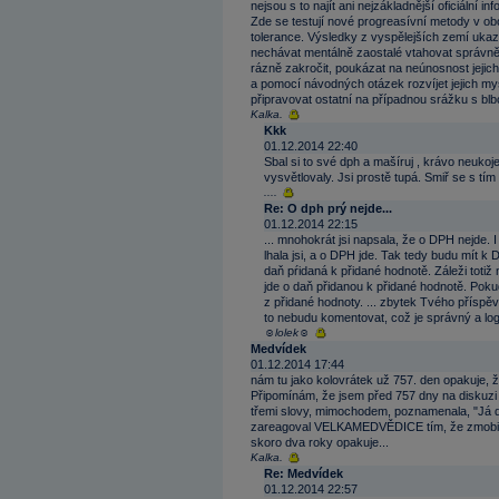
nejsou s to najít ani nejzákladnější oficiální i
Zde se testují nové progreasívní metody v ob
tolerance. Výsledky z vyspělejších zemí ukazu
nechávat mentálně zaostalé vtahovat správně d
rázně zakročit, poukázat na neúnosnost jejic
a pomocí návodných otázek rozvíjet jejich my
připravovat ostatní na případnou srážku s blbc
Kalka.
Kkk
01.12.2014 22:40
Sbal si to své dph a mašíruj , krávo neukoj
vysvětlovaly. Jsi prostě tupá. Smiř se s tím
....
Re: O dph prý nejde...
01.12.2014 22:15
... mnohokrát jsi napsala, že o DPH nejde. I
lhala jsi, a o DPH jde. Tak tedy budu mít 
daň pŕidaná k přidané hodnotě. Záleži totiž
jde o daň přidanou k přidané hodnotě. Poku
z přidané hodnoty. ... zbytek Tvého příspě
to nebudu komentovat, což je správný a logi
☺lolek☺
Medvídek
01.12.2014 17:44
nám tu jako kolovrátek už 757. den opakuje, ž
Připomínám, že jsem před 757 dny na diskuzi 
třemi slovy, mimochodem, poznamenala, "Já d
zareagoval VELKAMEDVĚDICE tím, že zmobilizo
skoro dva roky opakuje...
Kalka.
Re: Medvídek
01.12.2014 22:57