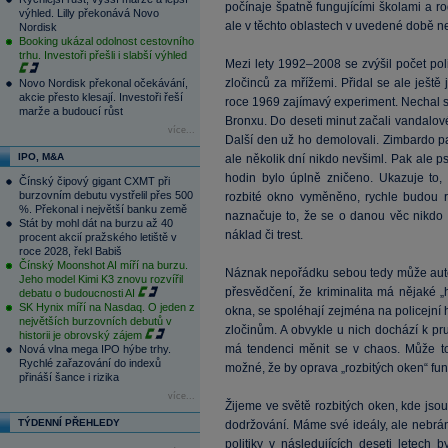
počínaje špatně fungujícími školami a 
výhled. Lilly překonává Novo
ale v těchto oblastech v uvedené době ne
Nordisk
Booking ukázal odolnost cestovního
trhu. Investoři přešli i slabší výhled
Mezi lety 1992–2008 se zvýšil počet poli
zločinců za mřížemi. Přidal se ale ještě
Novo Nordisk překonal očekávání,
akcie přesto klesají. Investoři řeší
roce 1969 zajímavý experiment. Nechal s
marže a budoucí růst
Bronxu. Do deseti minut začali vandalov
více...
Další den už ho demolovali. Zimbardo pak
IPO, M&A
ale několik dní nikdo nevšiml. Pak ale 
hodin bylo úplně zničeno. Ukazuje to,
Čínský čipový gigant CXMT při
burzovním debutu vystřelil přes 500
rozbité okno vyměněno, rychle budou ro
%. Překonal i největší banku země
naznačuje to, že se o danou věc nikdo 
Stát by mohl dát na burzu až 40
náklad či trest.
procent akcií pražského letiště v
roce 2028, řekl Babiš
Čínský Moonshot AI míří na burzu.
Náznak nepořádku sebou tedy může automa
Jeho model Kimi K3 znovu rozvířil
přesvědčení, že kriminalita má nějaké „h
debatu o budoucnosti AI
SK Hynix míří na Nasdaq. O jeden z
okna, se spoléhají zejména na policejní 
největších burzovních debutů v
zločinům. A obvykle u nich dochází k pr
historii je obrovský zájem
má tendenci měnit se v chaos. Může to
Nová vlna mega IPO hýbe trhy.
Rychlé zařazování do indexů
možné, že by oprava „rozbitých oken“ fun
přináší šance i rizika
více...
Žijeme ve světě rozbitých oken, kde js
TÝDENNÍ PŘEHLEDY
dodržování. Máme své ideály, ale nebrá
politiky v následujících deseti letech 