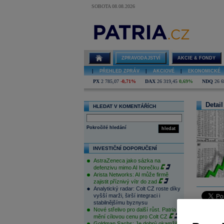
SOBOTA 08.08.2026
ZPRAVODAJSTVÍ
AKCIE & FONDY
|
PŘEHLED ZPRÁV
|
AKCIOVÉ
|
EKONOMICKÉ
PX
2 785,07
-0,71%
DAX
26 319,45
0,69%
NDQ
26 6
Detail
HLEDAT V KOMENTÁŘÍCH
Pokročilé hledání
hledat
INVESTIČNÍ DOPORUČENÍ
AstraZeneca jako sázka na
defenzivu mimo AI horečku
Arista Networks: AI může firmě
zajistit příznivý vítr do zad
Analytický radar: Colt CZ roste díky
vyšší marži, širší integraci i
stabilnějšímu byznysu
Nové střelivo pro další růst. Patria
Americký z
mění cílovou cenu pro Colt CZ
světě 1,2
Goldman Sachs: Je dobrý okamžik