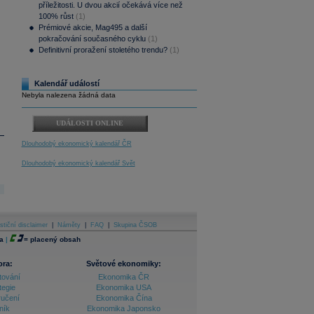
příležitosti. U dvou akcií očekává více než
100% růst
(1)
Prémiové akcie, Mag495 a další
pokračování současného cyklu
(1)
Definitivní proražení stoletého trendu?
(1)
Kalendář událostí
Nebyla nalezena žádná data
UDÁLOSTI ONLINE
Dlouhodobý ekonomický kalendář ČR
Dlouhodobý ekonomický kalendář Svět
stiční disclaimer
|
Náměty
|
FAQ
|
Skupina ČSOB
a
|
=
placený obsah
ora:
Světové ekonomiky:
tování
Ekonomika ČR
tegie
Ekonomika USA
ručení
Ekonomika Čína
ník
Ekonomika Japonsko