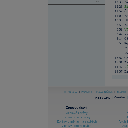
více...
12:35
Po
12:26
Zá
11:52
ČE
11:00
Pe
10:30
Hl
8:59
Ko
8:51
Vý
8:47
Ro
8:14
CS
5:50
Sr
vý
06
15:57
ČN
15:31
Zá
14:47
Rů
14:37
Ba
O Patria.cz
|
Reklama
|
Mapa Stránek
|
Skupina P
|
Cookies
RSS / XML
Zpravodajství:
Akciové zprávy
Ekonomické zprávy
A
Zprávy o měnách a sazbách
Akcie 
Zprávy o komoditách
Akc