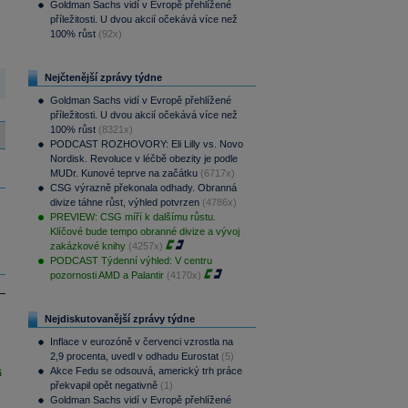
Goldman Sachs vidí v Evropě přehlížené
příležitosti. U dvou akcií očekává více než
100% růst
(92x)
Nejčtenější zprávy týdne
Goldman Sachs vidí v Evropě přehlížené
příležitosti. U dvou akcií očekává více než
100% růst
(8321x)
PODCAST ROZHOVORY: Eli Lilly vs. Novo
Nordisk. Revoluce v léčbě obezity je podle
MUDr. Kunové teprve na začátku
(6717x)
CSG výrazně překonala odhady. Obranná
divize táhne růst, výhled potvrzen
(4786x)
PREVIEW: CSG míří k dalšímu růstu.
Klíčové bude tempo obranné divize a vývoj
zakázkové knihy
(4257x)
PODCAST Týdenní výhled: V centru
pozornosti AMD a Palantir
(4170x)
Nejdiskutovanější zprávy týdne
Inflace v eurozóně v červenci vzrostla na
2,9 procenta, uvedl v odhadu Eurostat
(5)
Akce Fedu se odsouvá, americký trh práce
i
překvapil opět negativně
(1)
Goldman Sachs vidí v Evropě přehlížené