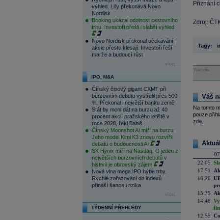
Přiznání c
výhled. Lilly překonává Novo
Nordisk
Booking ukázal odolnost cestovního
Zdroj: ČT
trhu. Investoři přešli i slabší výhled
Novo Nordisk překonal očekávání,
Tagy:
i
akcie přesto klesají. Investoři řeší
marže a budoucí růst
více...
Reklama
IPO, M&A
Čínský čipový gigant CXMT při
burzovním debutu vystřelil přes 500
Váš n
%. Překonal i největší banku země
Na tomto m
Stát by mohl dát na burzu až 40
pouze přihl
procent akcií pražského letiště v
zde
.
roce 2028, řekl Babiš
Čínský Moonshot AI míří na burzu.
Jeho model Kimi K3 znovu rozvířil
Aktuá
debatu o budoucnosti AI
SK Hynix míří na Nasdaq. O jeden z
07
největších burzovních debutů v
22:05
Sl
historii je obrovský zájem
17:51
Ak
Nová vlna mega IPO hýbe trhy.
Rychlé zařazování do indexů
16:20
UE
přináší šance i rizika
pr
15:35
Ak
více...
14:46
Vy
TÝDENNÍ PŘEHLEDY
fi
12:55
Co