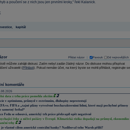
hyb a poučení se z nich jsou jen prvními kroky," řekl Kalanick.
K
nvestice
,
kapitál
ázor
Přidat názor
Pavouk
Od nejnovějších
|
ístě můžete zahájit diskusi. Zatím nebyl zadán žádný názor. Do diskuse mohou přispívat
ášení uživatelé (
Přihlásit
). Pokud nemáte účet, na který byste se mohli přihlásit, registrujte se
lní komentáře
.08.2026
abá data z trhu práce pomohla akciím
cie v optimismu, průmysl v extrémním, dluhopisy neprotestují
FA vs. FIFA a „tajné plány vytvořené bezcharakterními lidmi, které mají pochybné přínosy
o samotný fotbal“
ce Fedu se odsouvá, americký trh práce překvapil opět negativně
sychající řeky a ničivé požáry v Evropě. Klimatická rizika dopadají na průmysl, ekonomiku 
nanční trhy
 je vlastně cílem americké centrální banky? Nasliboval toho Warsh příliš?