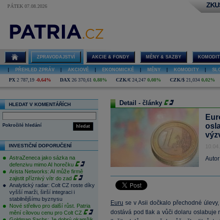
ZKU
PÁTEK 07.08.2026
ZPRAVODAJSTVÍ
AKCIE & FONDY
MĚNY & SAZBY
KOMODIT
|
PŘEHLED ZPRÁV
|
AKCIOVÉ
|
EKONOMICKÉ
|
MĚNY
|
KOMODITY
|
SL
PX
2 787,19
-0,64%
DAX
26 370,61
0,88%
CZK/€
24,247
0,08%
CZK/$
21,034
0,02%
Detail - články
HLEDAT V KOMENTÁŘÍCH
Eur
osl
Pokročilé hledání
hledat
výz
INVESTIČNÍ DOPORUČENÍ
10.04
AstraZeneca jako sázka na
Autor
defenzivu mimo AI horečku
Arista Networks: AI může firmě
zajistit příznivý vítr do zad
Analytický radar: Colt CZ roste díky
vyšší marži, širší integraci i
stabilnějšímu byznysu
Euru
se v Asii dočkalo přechodné úlevy
Nové střelivo pro další růst. Patria
dostává pod tlak a vůči dolaru oslabuje 
mění cílovou cenu pro Colt CZ
Goldman Sachs: Je dobrý okamžik