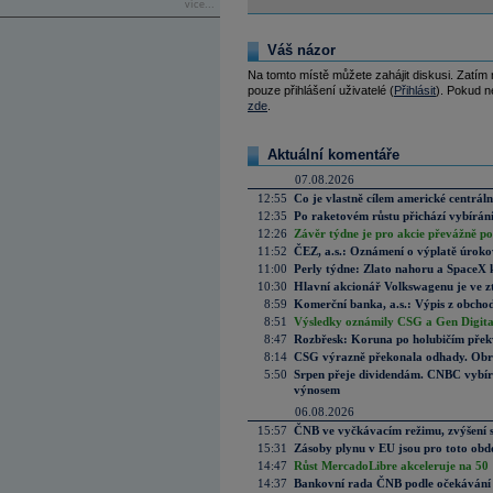
více...
Váš názor
Na tomto místě můžete zahájit diskusi. Zatím
pouze přihlášení uživatelé (
Přihlásit
). Pokud ne
zde
.
Aktuální komentáře
07.08.2026
12:55
Co je vlastně cílem americké centrál
12:35
Po raketovém růstu přichází vybírán
12:26
Závěr týdne je pro akcie převážně po
11:52
ČEZ, a.s.: Oznámení o výplatě úrok
11:00
Perly týdne: Zlato nahoru a SpaceX 
10:30
Hlavní akcionář Volkswagenu je ve z
8:59
Komerční banka, a.s.: Výpis z obchod
8:51
Výsledky oznámily CSG a Gen Digital
8:47
Rozbřesk: Koruna po holubičím přek
8:14
CSG výrazně překonala odhady. Obran
5:50
Srpen přeje dividendám. CNBC vybírá
výnosem
06.08.2026
15:57
ČNB ve vyčkávacím režimu, zvýšení s
15:31
Zásoby plynu v EU jsou pro toto obdo
14:47
Růst MercadoLibre akceleruje na 50 %
14:37
Bankovní rada ČNB podle očekávání 