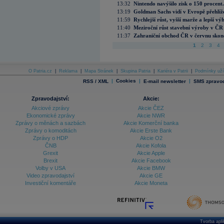
13:32
Nintendo navýšilo zisk o 150 procen
13:19
Goldman Sachs vidí v Evropě přehlíže
11:59
Rychlejší růst, vyšší marže a lepší v
11:40
Meziroční růst stavební výroby v ČR
11:37
Zahraniční obchod ČR v červnu skonč
1
2
3
4
O Patria.cz
|
Reklama
|
Mapa Stránek
|
Skupina Patria
|
Kariéra v Patrii
|
Podmínky uží
|
Cookies
|
|
RSS / XML
E-mail newsletter
SMS zpravod
Zpravodajství:
Akcie:
Akciové zprávy
Akcie ČEZ
Ekonomické zprávy
Akcie NWR
Zprávy o měnách a sazbách
Akcie Komerční banka
Zprávy o komoditách
Akcie Erste Bank
Zprávy o HDP
Akcie O2
ČNB
Akcie Kofola
Grexit
Akcie Apple
Brexit
Akcie Facebook
Volby v USA
Akcie BMW
Video zpravodajství
Akcie GE
Investiční komentáře
Akcie Moneta
Tvorba apl