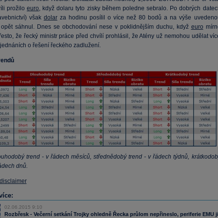
íli prožilo
euro
, když dolaru tyto zisky během poledne sebralo. Po dobrých datec
avebnictví) však
dolar
za hodinu posílil o více než 80 bodů a na výše uvedeno
 opět sáhnul. Dnes se obchodování nese v poklidnějším duchu, když
euro
mírn
řesto, že řecký ministr práce před chvílí prohlásil, že Atény už nemohou udělat ví
 jednáních o řešení řeckého zadlužení.
rendů
ouhodobý trend - v řádech měsíců, střednědobý trend - v řádech týdnů, krátkodob
řádech dnů.
 disclaimer
více:
02.06.2015 9:10
Rozbřesk - Večerní setkání Trojky ohledně Řecka průlom nepřineslo, periferie EMU j