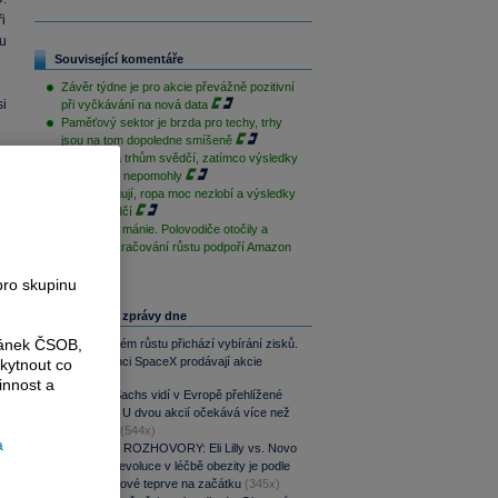
i
u
Související komentáře
Závěr týdne je pro akcie převážně pozitivní
i
při vyčkávání na nová data
Paměťový sektor je brzda pro techy, trhy
jsou na tom dopoledne smíšeně
Geopolitika trhům svědčí, zatímco výsledky
i
sentimentu nepomohly
Techy fungují, ropa moc nezlobí a výsledky
trhům svědčí
38
Po depresi mánie. Polovodiče otočily a
dnešní pokračování růstu podpoří Amazon
pro skupinu
Nejčtenější zprávy dne
ránek ČSOB,
Po raketovém růstu přichází vybírání zisků.
Zaměstnanci SpaceX prodávají akcie
kytnout co
(549x)
innost a
Goldman Sachs vidí v Evropě přehlížené
příležitosti. U dvou akcií očekává více než
100% růst
(544x)
a
PODCAST ROZHOVORY: Eli Lilly vs. Novo
Nordisk. Revoluce v léčbě obezity je podle
MUDr. Kunové teprve na začátku
(345x)