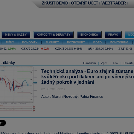
ZKUSIT DEMO
OTEVŘÍT ÚČET
WEBTRADER
|
|
|
MĚNY & SAZBY
KOMODITY & DERIVÁTY
EKONOMIKA
PRÁVO
MOJ
|
MĚNY
|
KOMODITY
|
SLOUPKY
|
ROZHOVORY
|
VIDEO
|
MONITORING
|
90,62
1,30%
CZK/€
24,224
-0,02%
CZK/$
20,959
0,00%
AU
4 339,26
0,00%
BRT
83,08
 - články
E-mailem
Zpět
Tisk
Diskutu
|
|
|
Technická analýza - Euro zřejmě zůstane
kvůli Řecku pod tlakem, ani po včerejšku
žádný pokrok v jednání
02.06.2015 9:23
Autor:
Martin Novotný
, Patria Finance
:
Měnový
pár se dnes pohybuje nad hladinou denního pivotu na 1,0932 EURUSD