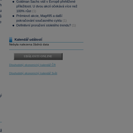
Goldman Sachs vidí v Evropě přehlížené
h
příležitosti. U dvou akcií očekává více než
u
100% růst
(1)
Prémiové akcie, Mag495 a další
ě
pokračování současného cyklu
(1)
ce
Definitivní proražení stoletého trendu?
(1)
Kalendář událostí
Nebyla nalezena žádná data
UDÁLOSTI ONLINE
Dlouhodobý ekonomický kalendář ČR
Dlouhodobý ekonomický kalendář Svět
ý
iž