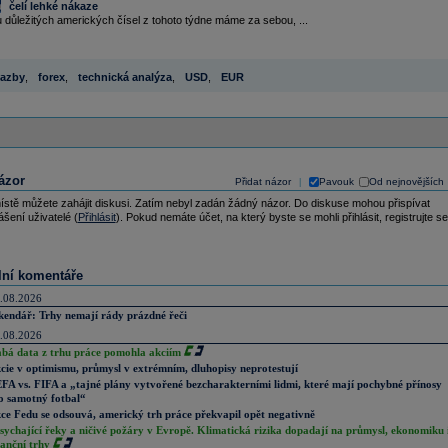
čelí lehké nákaze
 důležitých amerických čísel z tohoto týdne máme za sebou, ...
azby
,
forex
,
technická analýza
,
USD
,
EUR
ázor
Přidat názor
Pavouk
Od nejnovějších
|
ístě můžete zahájit diskusi. Zatím nebyl zadán žádný názor. Do diskuse mohou přispívat
ášení uživatelé (
Přihlásit
). Pokud nemáte účet, na který byste se mohli přihlásit, registrujte se
lní komentáře
.08.2026
kendář: Trhy nemají rády prázdné řeči
.08.2026
abá data z trhu práce pomohla akciím
cie v optimismu, průmysl v extrémním, dluhopisy neprotestují
FA vs. FIFA a „tajné plány vytvořené bezcharakterními lidmi, které mají pochybné přínosy
o samotný fotbal“
ce Fedu se odsouvá, americký trh práce překvapil opět negativně
sychající řeky a ničivé požáry v Evropě. Klimatická rizika dopadají na průmysl, ekonomiku 
nanční trhy