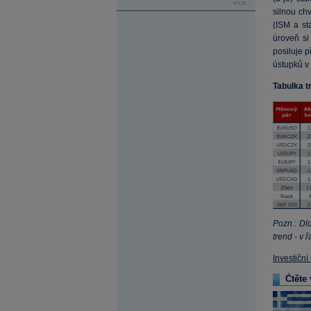
více...
silnou chv
(ISM a st
úroveň si
posiluje p
ústupků v
Tabulka t
Pozn.: Dl
trend - v 
Investiční
Čtěte 