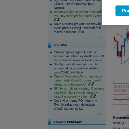
výhled. Lilly překonává Novo
Nordisk
Pou
Booking ukázal odolnost cestovního
trhu. Investoři přešli i slabší výhled
Novo Nordisk překonal očekávání,
akcie přesto klesají. Investoři řeší
marže a budoucí růst
více...
IPO, M&A
Čínský čipový gigant CXMT při
burzovním debutu vystřelil přes 500
%. Překonal i největší banku země
Stát by mohl dát na burzu až 40
procent akcií pražského letiště v
roce 2028, řekl Babiš
Čínský Moonshot AI míří na burzu.
Jeho model Kimi K3 znovu rozvířil
debatu o budoucnosti AI
SK Hynix míří na Nasdaq. O jeden z
největších burzovních debutů v
historii je obrovský zájem
Nová vlna mega IPO hýbe trhy.
Rychlé zařazování do indexů
přináší šance i rizika
více...
Komentá
TÝDENNÍ PŘEHLEDY
strategie,
(a je) st