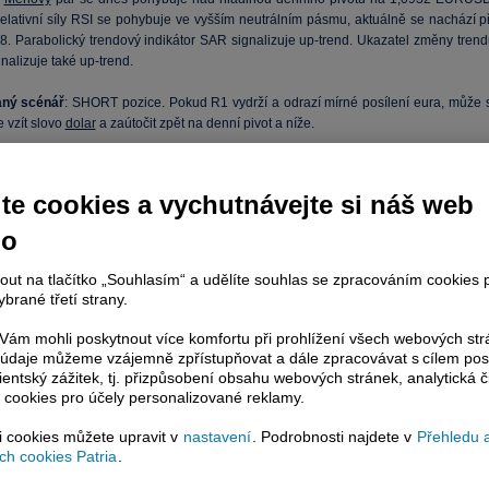
relativní síly RSI se pohybuje ve vyšším neutrálním pásmu, aktuálně se nachází př
8. Parabolický trendový indikátor SAR signalizuje up-trend. Ukazatel změny trend
gnalizuje také up-trend.
aný scénář
: SHORT pozice. Pokud R1 vydrží a odrazí mírné posílení eura, může s
 vzít slovo
dolar
a zaútočit zpět na denní pivot a níže.
vní scénář
: Konsolidace. Nervozita kolem Řecka může způsobit další konsolidac
 denním pivotem.
te cookies a vychutnávejte si náš web
kulativního sentimentu
: Kontraindikátor SSI se nachází na úrovni -1,65, celkem 
no
íků se nachází v long pozici.
nout na tlačítko „Souhlasím“ a udělíte souhlas se zpracováním cookies 
echnické úrovně
:
brané třetí strany.
33
ám mohli poskytnout více komfortu při prohlížení všech webových st
78
to údaje můžeme vzájemně zpřístupňovat a dále zpracovávat s cílem pos
0932
lientský zážitek, tj. přizpůsobení obsahu webových stránek, analytická č
77
 cookies pro účely personalizované reklamy.
30
si cookies můžete upravit v
nastavení
. Podrobnosti najdete v
Přehledu 
h cookies Patria
.