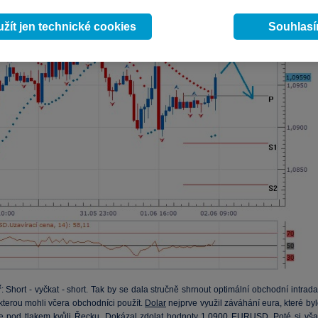
žít jen technické cookies
Souhlas
ř
: Short - vyčkat - short. Tak by se dala stručně shrnout optimální obchodní intrad
 kterou mohli včera obchodníci použít.
Dolar
nejprve využil záváhání eura, které by
ále pod tlakem kvůli Řecku. Dokázal zdolat hodnoty 1,0900 EURUSD. Poté si vša