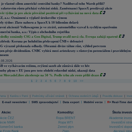
 je vlastně cílem americké centrální banky? Nasliboval toho Warsh příliš?
 raketovém růstu přichází vybírání zisků. Zaměstnanci SpaceX prodávají akcie
věr týdne je pro akcie převážně pozitivní při vyčkávání na nová data
Z, a.s.: Oznámení o výplatě úrokového výnosu
rly týdne: Zlato nahoru a SpaceX k 10 bilionům dolarů
avní akcionář Volkswagenu je ve ztrátě, automobilku vyzval k rychlým opatřením
merční banka, a.s.: Výpis z obchodního rejstříku
sledky oznámily CSG a Gen Digital, Trump uvalil nová cla. Evropa zahájí opatrně
zbřesk: Koruna po holubičím překvapení ČNB v defenzivě
G výrazně překonala odhady. Obranná divize táhne růst, výhled potvrzen
pen přeje dividendám. CNBC vybírá mezi aristokraty s růstovým potenciálem i pravidelným
nosem
.08.2026
B ve vyčkávacím režimu, zvýšení sazeb ale zůstává dále ve hře
soby plynu v EU jsou pro toto období rekordně nízké, ukazují data
st MercadoLibre akceleruje na 50 %. Podle trhu ale roste příliš draze
1
2
3
4
5
6
7
8
9
10
>>
atria
|
Kariéra v Patrii
|
Podmínky užívání stránek
|
Ochrana osobních údajů
|
Pravidla diskuse
|
Inve
|
|
|
|
|
E-mail newsletter
SMS zpravodajství
Data export
Mobilní verze
R
=
Real-Time dat
Akcie:
Komodity:
Škola invest
Akcie ČEZ
Ropa BRENT
Akademie inves
kcie NWR
Ropa WTI
Investiční stra
Komerční banka
Zemní plyn
Investiční dopo
ie Erste Bank
Zlato
Akciový slov