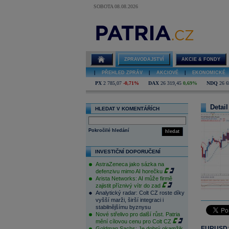
SOBOTA 08.08.2026
ZPRAVODAJSTVÍ
AKCIE & FONDY
|
PŘEHLED ZPRÁV
|
AKCIOVÉ
|
EKONOMICKÉ
PX
2 785,07
-0,71%
DAX
26 319,45
0,69%
NDQ
26 6
Detail
HLEDAT V KOMENTÁŘÍCH
Pokročilé hledání
hledat
INVESTIČNÍ DOPORUČENÍ
AstraZeneca jako sázka na
defenzivu mimo AI horečku
Arista Networks: AI může firmě
zajistit příznivý vítr do zad
Analytický radar: Colt CZ roste díky
vyšší marži, širší integraci i
stabilnějšímu byznysu
Nové střelivo pro další růst. Patria
mění cílovou cenu pro Colt CZ
EURUSD
Goldman Sachs: Je dobrý okamžik