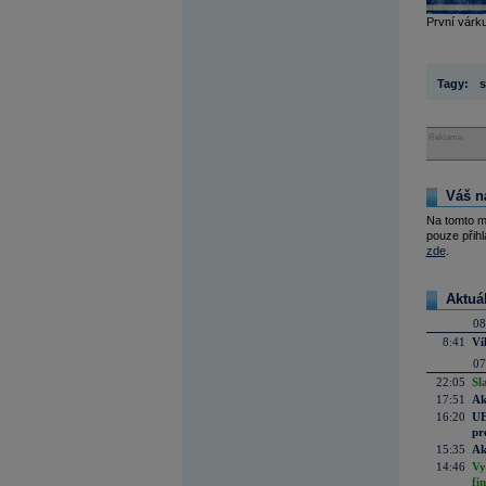
První várku
Tagy:
s
Reklama
Váš n
Na tomto m
pouze přihl
zde
.
Aktuá
08
8:41
Ví
07
22:05
Sl
17:51
Ak
16:20
UE
pr
15:35
Ak
14:46
Vy
fi