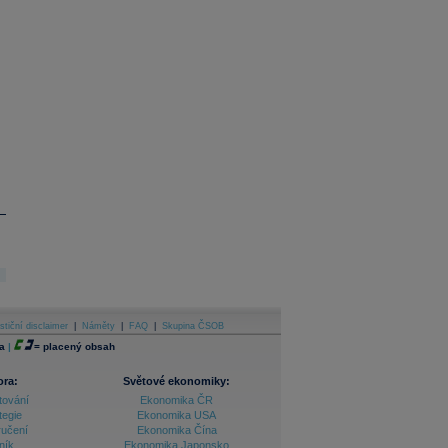
stiční disclaimer
|
Náměty
|
FAQ
|
Skupina ČSOB
a
|
=
placený obsah
ora:
Světové ekonomiky:
tování
Ekonomika ČR
tegie
Ekonomika USA
ručení
Ekonomika Čína
ník
Ekonomika Japonsko