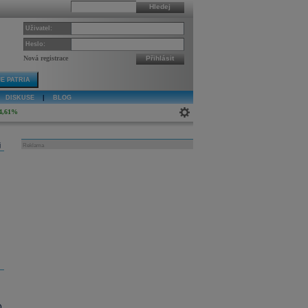
Hledej
Uživatel:
Heslo:
Nová registrace
Přihlásit
E PATRIA
DISKUSE
|
BLOG
4,61%
j
Reklama
.