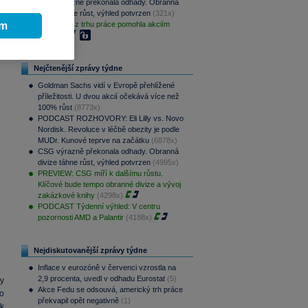
CSG výrazně překonala odhady. Obranná
divize táhne růst, výhled potvrzen
(321x)
ím
Slabá data z trhu práce pomohla akciím
(234x)
Nejčtenější zprávy týdne
Goldman Sachs vidí v Evropě přehlížené
příležitosti. U dvou akcií očekává více než
100% růst
(8773x)
PODCAST ROZHOVORY: Eli Lilly vs. Novo
Nordisk. Revoluce v léčbě obezity je podle
MUDr. Kunové teprve na začátku
(6878x)
CSG výrazně překonala odhady. Obranná
divize táhne růst, výhled potvrzen
(4995x)
PREVIEW: CSG míří k dalšímu růstu.
Klíčové bude tempo obranné divize a vývoj
zakázkové knihy
(4298x)
PODCAST Týdenní výhled: V centru
pozornosti AMD a Palantir
(4188x)
Nejdiskutovanější zprávy týdne
Inflace v eurozóně v červenci vzrostla na
2,9 procenta, uvedl v odhadu Eurostat
(5)
ay
Akce Fedu se odsouvá, americký trh práce
lo
překvapil opět negativně
(1)
k