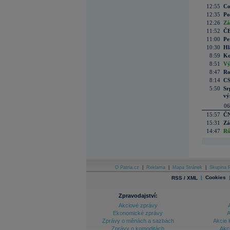
12:55
Co
12:35
Po
12:26
Zá
11:52
ČE
11:00
Pe
10:30
Hl
8:59
Ko
8:51
Vý
8:47
Ro
8:14
CS
5:50
Sr
vý
06
15:57
ČN
15:31
Zá
14:47
Rů
O Patria.cz
|
Reklama
|
Mapa Stránek
|
Skupina P
|
Cookies
RSS / XML
Zpravodajství:
Akciové zprávy
Ekonomické zprávy
A
Zprávy o měnách a sazbách
Akcie 
Zprávy o komoditách
Akc