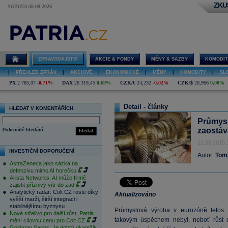
ZKU
SOBOTA 08.08.2026
ZPRAVODAJSTVÍ
AKCIE & FONDY
MĚNY & SAZBY
KOMODIT
|
PŘEHLED ZPRÁV
|
AKCIOVÉ
|
EKONOMICKÉ
|
MĚNY
|
KOMODITY
|
SL
PX
2 785,07
-0,71%
DAX
26 319,45
0,69%
CZK/€
24,232
-0,02%
CZK/$
20,966
0,00%
Detail - články
HLEDAT V KOMENTÁŘÍCH
Průmysl
zaostáv
Pokročilé hledání
hledat
12.06.2015 
INVESTIČNÍ DOPORUČENÍ
Autor:
Tom
AstraZeneca jako sázka na
defenzivu mimo AI horečku
Arista Networks: AI může firmě
zajistit příznivý vítr do zad
Analytický radar: Colt CZ roste díky
Aktualizováno
vyšší marži, širší integraci i
stabilnějšímu byznysu
Průmyslová výroba v eurozóně letos 
Nové střelivo pro další růst. Patria
takovým úspěchem nebyl, neboť růst 
mění cílovou cenu pro Colt CZ
Goldman Sachs: Je dobrý okamžik