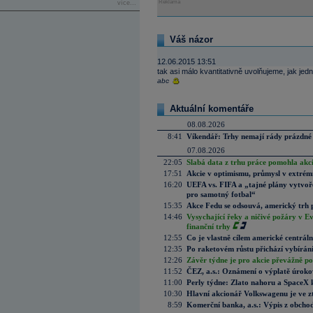
Reklama
více...
Váš názor
12.06.2015 13:51
tak asi málo kvantitativně uvolňujeme, jak jed
abc
Aktuální komentáře
08.08.2026
8:41
Víkendář: Trhy nemají rády prázdné 
07.08.2026
22:05
Slabá data z trhu práce pomohla akc
17:51
Akcie v optimismu, průmysl v extrémn
16:20
UEFA vs. FIFA a „tajné plány vytvoř
pro samotný fotbal“
15:35
Akce Fedu se odsouvá, americký trh 
14:46
Vysychající řeky a ničivé požáry v E
finanční trhy
12:55
Co je vlastně cílem americké centrál
12:35
Po raketovém růstu přichází vybírán
12:26
Závěr týdne je pro akcie převážně po
11:52
ČEZ, a.s.: Oznámení o výplatě úrok
11:00
Perly týdne: Zlato nahoru a SpaceX 
10:30
Hlavní akcionář Volkswagenu je ve z
8:59
Komerční banka, a.s.: Výpis z obchod