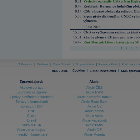
8:51
Výsledky oznámily CSG a Gen Digital
8:47
Rozbřesk: Koruna po holubičím přek
8:14
CSG výrazně překonala odhady. Obran
5:50
Srpen přeje dividendám. CNBC vybírá
výnosem
06.08.2026
15:57
ČNB ve vyčkávacím režimu, zvýšení s
15:31
Zásoby plynu v EU jsou pro toto obdo
14:47
Růst MercadoLibre akceleruje na 50 %
1
2
3
4
O Patria.cz
|
Reklama
|
Mapa Stránek
|
Skupina Patria
|
Kariéra v Patrii
|
Podmínky uží
|
Cookies
|
|
RSS / XML
E-mail newsletter
SMS zpravod
Zpravodajství:
Akcie:
Akciové zprávy
Akcie ČEZ
Ekonomické zprávy
Akcie NWR
Zprávy o měnách a sazbách
Akcie Komerční banka
Zprávy o komoditách
Akcie Erste Bank
Zprávy o HDP
Akcie O2
ČNB
Akcie Kofola
Grexit
Akcie Apple
Brexit
Akcie Facebook
Volby v USA
Akcie BMW
Video zpravodajství
Akcie GE
Investiční komentáře
Akcie Moneta