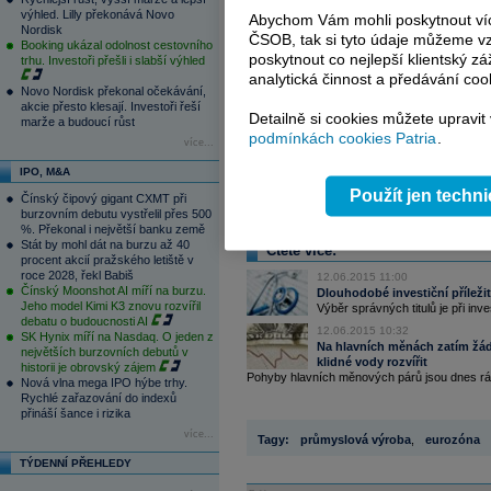
výhled. Lilly překonává Novo
Abychom Vám mohli poskytnout víc
Nordisk
ČSOB, tak si tyto údaje můžeme vz
Booking ukázal odolnost cestovního
poskytnout co nejlepší klientský zá
trhu. Investoři přešli i slabší výhled
analytická činnost a předávání coo
Novo Nordisk překonal očekávání,
akcie přesto klesají. Investoři řeší
Detailně si cookies můžete upravit
marže a budoucí růst
podmínkách cookies Patria
.
více...
IPO, M&A
Použít jen techn
Čínský čipový gigant CXMT při
burzovním debutu vystřelil přes 500
%. Překonal i největší banku země
Stát by mohl dát na burzu až 40
Čtěte více:
procent akcií pražského letiště v
roce 2028, řekl Babiš
12.06.2015 11:00
Čínský Moonshot AI míří na burzu.
Dlouhodobé investiční příležit
Jeho model Kimi K3 znovu rozvířil
Výběr správných titulů je při inve
debatu o budoucnosti AI
12.06.2015 10:32
SK Hynix míří na Nasdaq. O jeden z
Na hlavních měnách zatím žá
největších burzovních debutů v
klidné vody rozvířit
historii je obrovský zájem
Pohyby hlavních měnových párů jsou dnes rá
Nová vlna mega IPO hýbe trhy.
Rychlé zařazování do indexů
přináší šance i rizika
více...
Tagy:
průmyslová výroba
,
eurozóna
TÝDENNÍ PŘEHLEDY