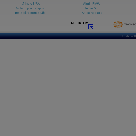
Volby v USA
Akcie BMW
Video zpravodajství
Akcie GE
Investiční komentáře
Akcie Moneta
Tvorba apl