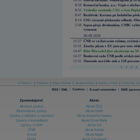
10:30
Hlavní akcionář Volkswagenu je ve z
8:59
Komerční banka, a.s.: Výpis z obchod
8:51
Výsledky oznámily CSG a Gen Digital
8:47
Rozbřesk: Koruna po holubičím přek
8:14
CSG výrazně překonala odhady. Obran
5:50
Srpen přeje dividendám. CNBC vybírá
výnosem
06.08.2026
15:57
ČNB ve vyčkávacím režimu, zvýšení s
15:31
Zásoby plynu v EU jsou pro toto obdo
14:47
Růst MercadoLibre akceleruje na 50 %
14:37
Bankovní rada ČNB podle očekávání 
13:32
Nintendo navýšilo zisk o 150 procen
1
2
3
4
O Patria.cz
|
Reklama
|
Mapa Stránek
|
Skupina Patria
|
Kariéra v Patrii
|
Podmínky uží
|
Cookies
|
|
RSS / XML
E-mail newsletter
SMS zpravod
Zpravodajství:
Akcie:
Akciové zprávy
Akcie ČEZ
Ekonomické zprávy
Akcie NWR
Zprávy o měnách a sazbách
Akcie Komerční banka
Zprávy o komoditách
Akcie Erste Bank
Zprávy o HDP
Akcie O2
ČNB
Akcie Kofola
Grexit
Akcie Apple
Brexit
Akcie Facebook