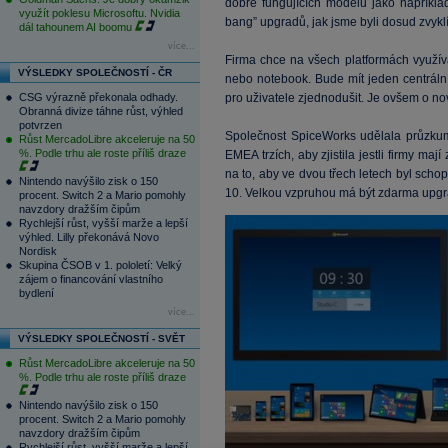
dobře fungujících modelů jako napříkla
využít poklesu Microsoftu. Nvidia
bang” upgradů, jak jsme byli dosud zvyklí
dál tahounem AI boomu
více...
Firma chce na všech platformách využíva
VÝSLEDKY SPOLEČNOSTÍ - ČR
nebo notebook. Bude mít jeden centrální
CSG výrazně překonala odhady.
pro uživatele zjednodušit. Je ovšem o n
Obranná divize táhne růst, výhled
potvrzen
Společnost SpiceWorks udělala průzkum
Růst MercadoLibre akceleruje na 50
%. Podle trhu ale roste příliš draze
EMEA trzích, aby zjistila jestli firmy m
na to, aby ve dvou třech letech byl scho
Nintendo navýšilo zisk o 150
10. Velkou vzpruhou má být zdarma upg
procent. Switch 2 a Mario pomohly
navzdory dražším čipům
Rychlejší růst, vyšší marže a lepší
výhled. Lilly překonává Novo
Nordisk
Skupina ČSOB v 1. pololetí: Velký
zájem o financování vlastního
bydlení
více...
VÝSLEDKY SPOLEČNOSTÍ - SVĚT
Růst MercadoLibre akceleruje na 50
%. Podle trhu ale roste příliš draze
Nintendo navýšilo zisk o 150
procent. Switch 2 a Mario pomohly
navzdory dražším čipům
Rychlejší růst, vyšší marže a lepší