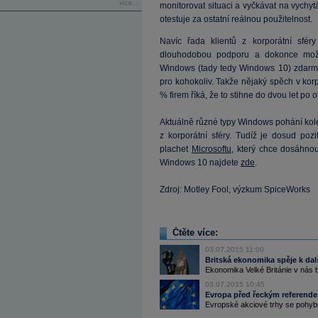
více...
monitorovat situaci a vyčkávat na vychyt
otestuje za ostatní reálnou použitelnost.
Navíc řada klientů z korporátní sféry 
dlouhodobou podporu a dokonce možn
Windows (tady tedy Windows 10) zdarma
pro kohokoliv. Takže nějaký spěch v kor
% firem říká, že to stihne do dvou let po 
Aktuálně různé typy Windows pohání kole
z korporátní sféry. Tudíž je dosud poz
plachet
Microsoftu
, který chce dosáhnou
Windows 10 najdete
zde
.
Zdroj: Motley Fool, výzkum SpiceWorks
Čtěte více:
03.07.2015 11:00
Britská ekonomika spěje k dalš
Ekonomika Velké Británie v nás bu
03.07.2015 10:45
Evropa před řeckým referende
Evropské akciové trhy se pohybuj