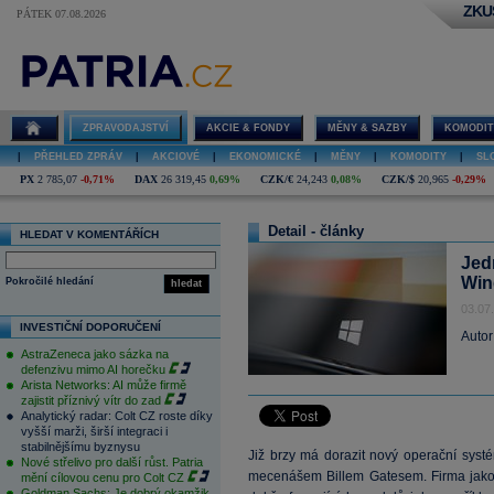
ZKU
PÁTEK 07.08.2026
ZPRAVODAJSTVÍ
AKCIE & FONDY
MĚNY & SAZBY
KOMODIT
|
PŘEHLED ZPRÁV
|
AKCIOVÉ
|
EKONOMICKÉ
|
MĚNY
|
KOMODITY
|
SL
PX
2 785,07
-0,71%
DAX
26 319,45
0,69%
CZK/€
24,243
0,08%
CZK/$
20,965
-0,29%
Detail - články
HLEDAT V KOMENTÁŘÍCH
Jedn
Win
Pokročilé hledání
hledat
03.07
INVESTIČNÍ DOPORUČENÍ
Autor
AstraZeneca jako sázka na
defenzivu mimo AI horečku
Arista Networks: AI může firmě
zajistit příznivý vítr do zad
Analytický radar: Colt CZ roste díky
vyšší marži, širší integraci i
stabilnějšímu byznysu
Již brzy má dorazit nový operační syst
Nové střelivo pro další růst. Patria
mecenášem Billem Gatesem. Firma jako
mění cílovou cenu pro Colt CZ
Goldman Sachs: Je dobrý okamžik