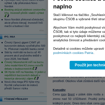
Středoevropské měny v pátek vůči
eur
výhled. Lilly překonává Novo
naplno
trhy sledovaly zejména revize a zveře
Nordisk
Booking ukázal odolnost cestovního
Polsku. V prvním případě sice došlo k 
trhu. Investoři přešli i slabší výhled
růstu (z 0,9 % na 1 %), nicméně to se na 
Stačí kliknout na tlačítko „Souhla
skupinu ČSOB a vybrané třetí stran
Novo Nordisk překonal očekávání,
akcie přesto klesají. Investoři řeší
Tento týden je v regionu z hlediska oč
marže a budoucí růst
Abychom Vám mohli poskytnout víc
HDP
v Maďarsku bude zveřejněn i růs
více...
ČSOB, tak si tyto údaje můžeme vz
nálad a pozornost přitáhne i zasedání po
poskytnout co nejlepší klientský zá
IPO, M&A
analytická činnost a předávání coo
Dluhopisy
Čínský čipový gigant CXMT při
Páteční obchodování bylo na hlavních d
burzovním debutu vystřelil přes 500
Detailně si cookies můžete upravit
%. Překonal i největší banku země
neovlivnily komentáře Fischera z Fedu, k
Stát by mohl dát na burzu až 40
podmínkách cookies Patria
.
září (i když podle nás je tato varianta s
procent akcií pražského letiště v
roce 2028, řekl Babiš
Čínský Moonshot AI míří na burzu.
Týden odstartují čísla o evropské
inflaci
.
Použít jen techn
Jeho model Kimi K3 znovu rozvířil
jako trh), že se míra
inflace
vrátila zpět k
debatu o budoucnosti AI
SK Hynix míří na Nasdaq. O jeden z
data z amerického trhu práce. Ta pod
největších burzovních debutů v
sebevědomé komentáře představitelů 
historii je obrovský zájem
prostředí. Otázkou však zůstává další výv
Nová vlna mega IPO hýbe trhy.
Rychlé zařazování do indexů
přináší šance i rizika
Komodity
více...
Cena
ropy
Brent
v pátek dále rostla a 
znovu nad 50 USD/barel. Prudký pohy
TÝDENNÍ PŘEHLEDY
krátkých pozic. Dnes ráno však cena
rop