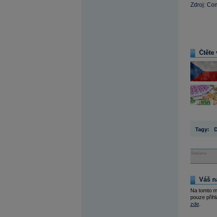
Zdroj: C
Čtěte 
Tagy:
Reklama
Váš n
Na tomto m
pouze přihl
zde
.