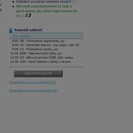
Definitivní proražení stoletého trendu?
(1)
l
Microsoft smetl pochybnosti ze stolu a
ě
jasně ukázal, jaký přínos mají investice do
AI
(1)
Kalendář událostí
Čas
Událost
8:00
DE - Průmyslové objednávky, y/y
9:00
CZ - Obchodní bilance - nár. pojetí, mld. Kč
9:00
CZ - Průmyslová výroba, y/y
11:00
EMU - Maloobchodní tržby, y/y
14:30
CZ - Měnové jednání ČNB, zákl. sazba
14:30
USA - Nové žádosti o dávky v nezam.
UDÁLOSTI ONLINE
Dlouhodobý ekonomický kalendář ČR
Dlouhodobý ekonomický kalendář Svět