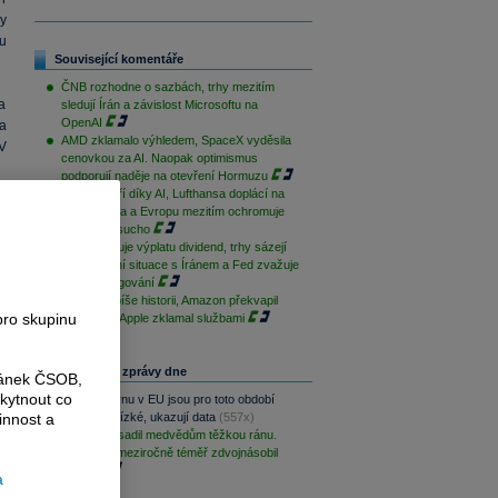
y
u
Související komentáře
ČNB rozhodne o sazbách, trhy mezitím
a
sledují Írán a závislost Microsoftu na
OpenAI
a
AMD zklamalo výhledem, SpaceX vyděsila
V
cenovkou za AI. Naopak optimismus
podporují naděje na otevření Hormuzu
Palantir září díky AI, Lufthansa doplácí na
drahá paliva a Evropu mezitím ochromuje
historické sucho
ČEZ zahajuje výplatu dividend, trhy sázejí
na uklidnění situace s Íránem a Fed zvažuje
změnu fungování
Microsoft píše historii, Amazon překvapil
pro skupinu
cloudem a Apple zklamal službami
Nejčtenější zprávy dne
ránek ČSOB,
kytnout co
Zásoby plynu v EU jsou pro toto období
innost a
rekordně nízké, ukazují data
(557x)
Palantir zasadil medvědům těžkou ránu.
Své tržby meziročně téměř zdvojnásobil
(176x)
a