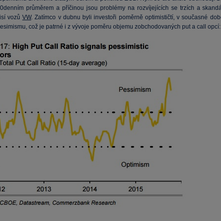
denním průměrem a příčinou jsou problémy na rozvíjejících se trzích a skandá
isí vozů
VW
. Zatímco v dubnu byli investoři poměrně optimističtí, v současné dob
pesimismu, což je patrné i z vývoje poměru objemu zobchodovaných put a call opcí: