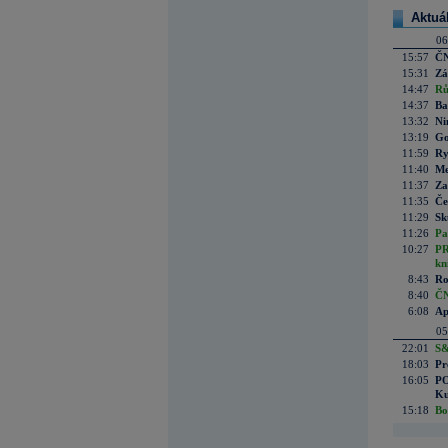
Aktuá
06
15:57
ČN
15:31
Zá
14:47
Rů
14:37
Ba
13:32
Ni
13:19
Go
11:59
Ry
11:40
Me
11:37
Za
11:35
Če
11:29
Sk
11:26
Pa
10:27
PR
kn
8:43
Ro
8:40
ČN
6:08
Ap
05
22:01
S&
18:03
Pr
16:05
PO
Ku
15:18
Bo