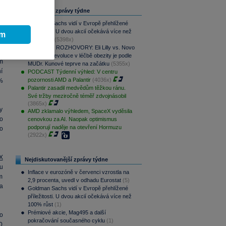
Nejčtenější zprávy týdne
Goldman Sachs vidí v Evropě přehlížené
příležitosti. U dvou akcií očekává více než
ím
100% růst
(5398x)
PODCAST ROZHOVORY: Eli Lilly vs. Novo
v
Nordisk. Revoluce v léčbě obezity je podle
m
MUDr. Kunové teprve na začátku
(5355x)
í
PODCAST Týdenní výhled: V centru
pozornosti AMD a Palantir
(4036x)
%
Palantir zasadil medvědům těžkou ránu.
Své tržby meziročně téměř zdvojnásobil
(3865x)
y
AMD zklamalo výhledem, SpaceX vyděsila
o
cenovkou za AI. Naopak optimismus
podporují naděje na otevření Hormuzu
o
(2922x)
X
Nejdiskutovanější zprávy týdne
u
Inflace v eurozóně v červenci vzrostla na
m
2,9 procenta, uvedl v odhadu Eurostat
(5)
a
Goldman Sachs vidí v Evropě přehlížené
příležitosti. U dvou akcií očekává více než
100% růst
(1)
Prémiové akcie, Mag495 a další
o
pokračování současného cyklu
(1)
0