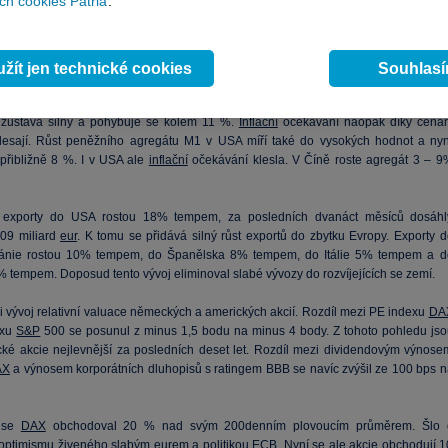
h cookies Patria
.
žít jen technické cookies
Souhlas
 býčí trendy, které by mohly akcie donutit k růstu? Růst peněžního agregátu M1 
zůstává silný a pohybuje se kolem 11 %.
Inflační
očekávání naopak díky cená
esají. Růst peněžního agregátu M1 v USA míří také do vysokých hodnot a nyn
přibližně 8 %. I v USA ale
inflační
očekávání klesla. V Číně roste agregát 3 – 9
exporty do USA rostou 18% tempem, za posledních dvanáct měsíců dosáhl
09 miliard
eur
. K tomu se přidává silný růst exportů do zbytku Evropy. Exporty d
itánie rostou 10% tempem, do Španělska 8% tempem, do Itálie 5% tempem a d
% tempem. Doposud tento vývoj eliminoval slabé vývozy do rozvíjejících se zemí.
 i vývoj relativní valuace německých a amerických akcií. Rozdíl mezi PE indexu
DA
exu
S&P
500 se posunul z minus 1,5 bodu na minus 4 body. Z tohoto pohledu jso
ké akcie nejlevnější za posledních deset let. Rozdíl mezi dividendovým výnose
AX
a výnosem korporátních dluhopisů s ratingem BBB se navíc zvýšil ze 100 bps n
 se
DAX
obchodoval 20 % nad svým 200denním plovoucím průměrem. Šlo 
optimismu živeného slabým eurem a politikou ECB. Nyní se ale akcie obchodují 1