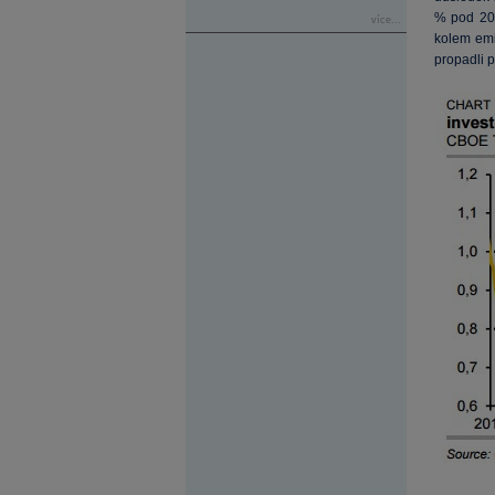
% pod 200
více...
kolem em
propadli 