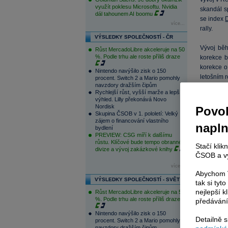
využít poklesu Microsoftu. Nvidia
skandál s
dál tahounem AI boomu
se index
více...
rally.
VÝSLEDKY SPOLEČNOSTÍ - ČR
Vývoj běh
Růst MercadoLibre akceleruje na 50
%. Podle trhu ale roste příliš draze
korekce b
korekce o 
Nintendo navýšilo zisk o 150
letošním 
procent. Switch 2 a Mario pomohly
navzdory dražším čipům
Rychlejší růst, vyšší marže a lepší
výhled. Lilly překonává Novo
Nordisk
Povol
Skupina ČSOB v 1. pololetí: Velký
zájem o financování vlastního
napl
bydlení
PREVIEW: CSG míří k dalšímu
růstu. Klíčové bude tempo obranné
Stačí klik
divize a vývoj zakázkové knihy
ČSOB a vy
více...
Abychom V
VÝSLEDKY SPOLEČNOSTÍ - SVĚT
tak si ty
nejlepší k
Růst MercadoLibre akceleruje na 50
%. Podle trhu ale roste příliš draze
předávání
Nintendo navýšilo zisk o 150
Detailně 
procent. Switch 2 a Mario pomohly
navzdory dražším čipům