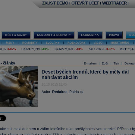
ZKUSIT DEMO
OTEVŘÍT ÚČET
WEBTRADER
|
|
|
MĚNY & SAZBY
KOMODITY & DERIVÁTY
EKONOMIKA
PRÁVO
MOJ
|
MĚNY
|
KOMODITY
|
SLOUPKY
|
ROZHOVORY
|
VIDEO
|
MONITORING
|
48,35
-0,06%
CZK/€
24,219
0,01%
CZK/$
21,020
-0,01%
AU
4 236,54
-0,02%
BRT
79,42
 - články
E-mailem
Zpět
Tisk
Diskutu
|
|
|
Deset býčích trendů, které by měly dál
nahrávat akciím
16.10.2015 11:45
Autor:
Redakce
, Patria.cz
kcie si mezi dubnem a zářím letošního roku prošly bolestivou korekcí. Příčinou by
ecku, obavy ze zvedání
sazeb
v USA a z vývoje na rozvíjejících se trzích a nakonec