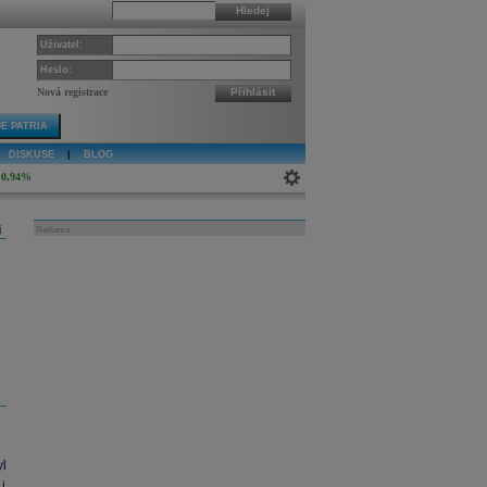
Hledej
Uživatel:
Heslo:
Nová registrace
Přihlásit
E PATRIA
DISKUSE
|
BLOG
0,94%
j
Reklama
l
 i