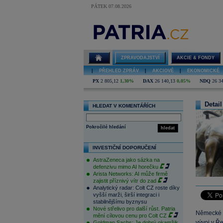
PÁTEK 07.08.2026
ZPRAVODAJSTVÍ
AKCIE & FONDY
|
PŘEHLED ZPRÁV
|
AKCIOVÉ
|
EKONOMICKÉ
PX
2 805,12
1,30%
DAX
26 140,13
0,05%
NDQ
26 3
Detail
HLEDAT V KOMENTÁŘÍCH
Pokročilé hledání
hledat
INVESTIČNÍ DOPORUČENÍ
AstraZeneca jako sázka na
defenzivu mimo AI horečku
Arista Networks: AI může firmě
zajistit příznivý vítr do zad
Analytický radar: Colt CZ roste díky
vyšší marži, širší integraci i
stabilnějšímu byznysu
Nové střelivo pro další růst. Patria
Německé a
mění cílovou cenu pro Colt CZ
vývoj v Ř
Goldman Sachs: Je dobrý okamžik