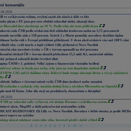
lní komentáře
.08.2026
B ve vyčkávacím režimu, zvýšení sazeb ale zůstává dále ve hře
soby plynu v EU jsou pro toto období rekordně nízké, ukazují data
st MercadoLibre akceleruje na 50 %. Podle trhu ale roste příliš draze
nkovní rada ČNB podle očekávání drží základní úrokovou sazbu na 3,75 procentech
ntendo navýšilo zisk o 150 procent. Switch 2 a Mario pomohly navzdory dražším čipům
ldman Sachs vidí v Evropě přehlížené příležitosti. U dvou akcií očekává více než 100% růst
chlejší růst, vyšší marže a lepší výhled. Lilly překonává Novo Nordisk
ziroční růst stavební výroby v ČR v červnu zpomalil na dvě procenta
hraniční obchod ČR v červnu skončil přebytkem 15,5 mld. Kč, meziročně nižším
ský průmysl zakončil druhé čtvrtletí silně
upina ČSOB v 1. pololetí: Velký zájem o financování vlastního bydlení
měťový sektor je brzda pro techy, trhy jsou na tom dopoledne smíšeně
EVIEW: CSG míří k dalšímu růstu. Klíčové bude tempo obranné divize a vývoj zakázkové
ihy
zbřesk: Inflace v červenci mírně vyšší, ČNB dnes úrokové sazby nezmění
B rozhodne o sazbách, trhy mezitím sledují Írán a závislost Microsoftu na OpenAI
ple není AI firma. Jeho síla stojí na produktech, ekosystému a disciplíně
.08.2026
P 500 po rekordní rally vyčkával, trh sleduje Hormuz i výsledkovou sezónu
émiové akcie, Mag495 a další pokračování současného cyklu
DCAST ROZHOVORY: Eli Lilly vs. Novo Nordisk. Revoluce v léčbě obezity je podle MUDr
nové teprve na začátku
oking ukázal odolnost cestovního trhu. Investoři přešli i slabší výhled
1
2
3
4
5
6
7
8
9
10
>>