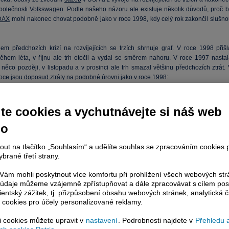
polečnosti
Volkswagen
. Podle našeho názoru ale existuje několik důvodů, proč b
DAX
mohl nakonec chovat podobně jako v roce 1998, kdy celý rok zakončil slušno
em předchozích krizí na rozvíjejících se trzích shrnuje graf. V roce 1998 přišl
ěhem léta, v říjnu ale trh otočil a vydal se směrem nahoru. V roce 1997 nastal
něco později, v listopadu a v prosinci ale trh smazal většinu předchozích ztrát. 
roce jsou doposud ztráty na podobné úrovni jako v roce 1998:
te cookies a vychutnávejte si náš web
no
nout na tlačítko „Souhlasím“ a udělíte souhlas se zpracováním cookies 
brané třetí strany.
ám mohli poskytnout více komfortu při prohlížení všech webových st
to údaje můžeme vzájemně zpřístupňovat a dále zpracovávat s cílem pos
lientský zážitek, tj. přizpůsobení obsahu webových stránek, analytická č
 cookies pro účely personalizované reklamy.
si cookies můžete upravit v
nastavení
. Podrobnosti najdete v
Přehledu 