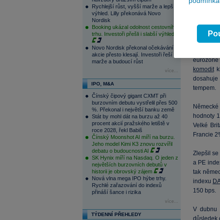
podmínkác
Rychlejší růst, vyšší marže a lepší
výhled. Lilly překonává Novo
Nordisk
Booking ukázal odolnost cestovního
Pou
trhu. Investoři přešli i slabší výhled
Novo Nordisk překonal očekávání,
Jaké jsou
akcie přesto klesají. Investoři řeší
eurozóně 
marže a budoucí růst
komodit
kl
více...
dosahuje 
IPO, M&A
tempem.
Čínský čipový gigant CXMT při
burzovním debutu vystřelil přes 500
Německé 
%. Překonal i největší banku země
hodnoty 1
Stát by mohl dát na burzu až 40
procent akcií pražského letiště v
Velké Br
roce 2028, řekl Babiš
Francie 2
Čínský Moonshot AI míří na burzu.
Jeho model Kimi K3 znovu rozvířil
debatu o budoucnosti AI
Zlepšil se
SK Hynix míří na Nasdaq. O jeden z
a PE ind
největších burzovních debutů v
historii je obrovský zájem
tak němec
Nová vlna mega IPO hýbe trhy.
indexu
D
Rychlé zařazování do indexů
150 bps.
přináší šance i rizika
více...
V dubnu
TÝDENNÍ PŘEHLEDY
důsledek 