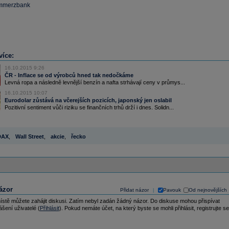
ommerzbank
více:
16.10.2015 9:26
ČR - Inflace se od výrobců hned tak nedočkáme
Levná ropa a následně levnější benzín a nafta strhávají ceny v průmys...
16.10.2015 10:07
Eurodolar zůstává na včerejších pozicích, japonský jen oslabil
Pozitivní sentiment vůči riziku se finančních trhů drží i dnes. Solidn...
DAX
,
Wall Street
,
akcie
,
řecko
ázor
Přidat názor
Pavouk
Od nejnovějších
|
ístě můžete zahájit diskusi. Zatím nebyl zadán žádný názor. Do diskuse mohou přispívat
ášení uživatelé (
Přihlásit
). Pokud nemáte účet, na který byste se mohli přihlásit, registrujte se