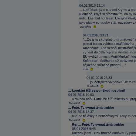
04.01.2016 23:14
... kupříkladu já si o anexi Krymu a pa
Nicméně, když si představím, co by kvá
mdlo. Last but not least: Ukrajina vivat
jako platný evropský stát, navzdory zlo
☺lolek☺
04.01.2016 23:21
"...Co je to skutečný „mírumilovný“
pokud budou vládnout mašíblové a „
Američané. Zda skončí nejstrašnější
vynesli do čela největší velmoci in
EU vydrží u moci „Mutti Merkel“, kt
Sněhurce“. Sněhurka už otrávené jab
nějakého sličného prince? ..."
mša
04.01.2016 23:33
... jo, četl jsem vlkodlaka. Je to ra
☺lolek☺
... korektní HB se poněkud rozohnil
04.01.2016 19:03
... a rovnou nařkl Patrii, že šíří fašistickou
☺lolek☺
... Peté, Ty vymaštěná trubko
04.01.2016 18:37
... buď od té lásky a nenadávej mi. Taky to ne
☺lolek☺
Re: ... Peté, Ty vymaštěná trubko
05.01.2016 9:46
Kdepak jsem Ti tak hrozně nadával Ty pom