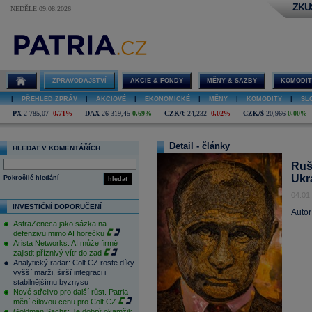
ZKU
NEDĚLE 09.08.2026
ZPRAVODAJSTVÍ
AKCIE & FONDY
MĚNY & SAZBY
KOMODIT
|
PŘEHLED ZPRÁV
|
AKCIOVÉ
|
EKONOMICKÉ
|
MĚNY
|
KOMODITY
|
SL
PX
2 785,07
-0,71%
DAX
26 319,45
0,69%
CZK/€
24,232
-0,02%
CZK/$
20,966
0,00%
Detail - články
HLEDAT V KOMENTÁŘÍCH
Rušt
Ukr
Pokročilé hledání
hledat
04.01
INVESTIČNÍ DOPORUČENÍ
Autor
AstraZeneca jako sázka na
defenzivu mimo AI horečku
Arista Networks: AI může firmě
zajistit příznivý vítr do zad
Analytický radar: Colt CZ roste díky
vyšší marži, širší integraci i
stabilnějšímu byznysu
Nové střelivo pro další růst. Patria
mění cílovou cenu pro Colt CZ
Goldman Sachs: Je dobrý okamžik