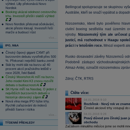
výhled. Lilly překonává Novo
Bellingcat spolupracuje se skupinou vyše
Nordisk
Booking ukázal odolnost cestovního
Austrálie, kteří se snaží vypátrat a dopad
trhu. Investoři přešli i slabší výhled
Nizozemsko, které bylo pověřeno hlavní
Novo Nordisk překonal očekávání,
akcie přesto klesají. Investoři řeší
civilní boeing sestřelila nad územím 
marže a budoucí růst
výroby.
Nizozemský tým ale určoval př
více...
justicí, má rozhodnout v Haagu spole
práci i v letošním roce.
Mnozí experti al
IPO, M&A
Čínský čipový gigant CXMT při
Rusko dosavadní závěry Nizozemců odmít
burzovním debutu vystřelil přes 500
%. Překonal i největší banku země
Podobně zástupci východoukrajinských 
Stát by mohl dát na burzu až 40
Almaz-Antej, označili nizozemskou zpráv
procent akcií pražského letiště v
roce 2028, řekl Babiš
Čínský Moonshot AI míří na burzu.
Zdroj: ČTK, RTRS
Jeho model Kimi K3 znovu rozvířil
debatu o budoucnosti AI
SK Hynix míří na Nasdaq. O jeden z
Čtěte více:
největších burzovních debutů v
historii je obrovský zájem
04.01.2016 9:10
Nová vlna mega IPO hýbe trhy.
Rozbřesk - Nový rok ve zname
Rychlé zařazování do indexů
Čínské akciové trhy vstupují do
přináší šance i rizika
04.01.2016 9:26
více...
Pravý důvod pro čínský juan 
obchodu
TÝDENNÍ PŘEHLEDY
Začátkem minulého měsíce jsme se mohli mnoh