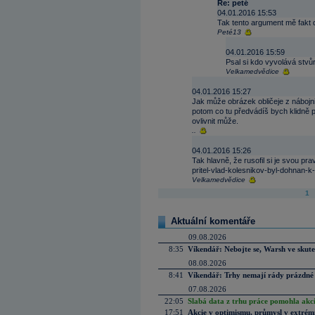
Re: peté
04.01.2016 15:53
Tak tento argument mě fakt d
Peté13
04.01.2016 15:59
Psal si kdo vyvolává stvůr
Velkamedvědice
04.01.2016 15:27
Jak může obrázek obličeje z nábojn
potom co tu předvádíš bych klidně 
ovlivnit může.
..
04.01.2016 15:26
Tak hlavně, že rusofil si je svou pr
pritel-vlad-kolesnikov-byl-dohnan-
Velkamedvědice
1
Aktuální komentáře
09.08.2026
8:35
Víkendář: Nebojte se, Warsh ve skute
08.08.2026
8:41
Víkendář: Trhy nemají rády prázdné 
07.08.2026
22:05
Slabá data z trhu práce pomohla akc
17:51
Akcie v optimismu, průmysl v extrémn