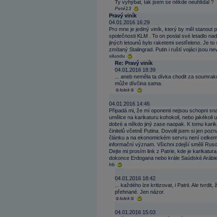
Ty vyhýbat, tak jsem se někde neuhlídal ?
Peté13
Pravý viník
04.01.2016 16:29
Pro mne je jediný viník, který by měl stanou
společnosti KLM . To on poslal své letadlo na
jiných letounů bylo raketemi sestřeleno. Je to
zmítaný Stalingrad. Putin i ruští vojáci jsou nev
xiluodu
Re: Pravý viník
04.01.2016 18:39
... aneb neměla ta dívka chodit za soumraku
může dívčina sama.
☺lolek☺
04.01.2016 14:46
Připadá mi, že mí oponenti nejsou schopni sn
umělce na karikaturu kohokoli, nebo jakékoli 
dobré a někdo jiný zase naopak. K tomu karik
činitelů včetně Putina. Dovolil jsem si jen po
článku a na ekonomickém servru není celkem 
informační význam. Všichni zdejší smělí Rusob
Dejte mi prosím link z Patrie, kde je karikat
dokonce Erdogana nebo krále Saúdské Arábie S
hb
04.01.2016 18:42
... každého lze kritizovat, i Patrii. Ale tvrdi
přehnané. Jen názor.
☺lolek☺
04.01.2016 15:03