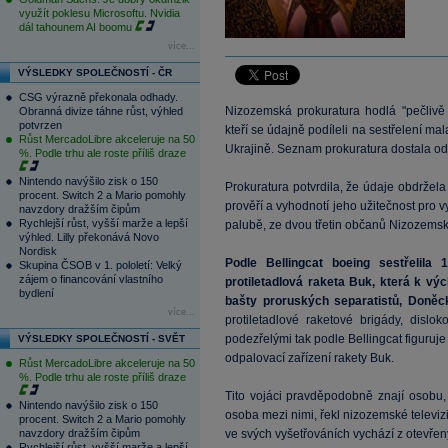
využít poklesu Microsoftu. Nvidia
dál tahounem AI boomu
více...
VÝSLEDKY SPOLEČNOSTÍ - ČR
CSG výrazně překonala odhady.
Nizozemská prokuratura hodlá "pečlivě
Obranná divize táhne růst, výhled
potvrzen
kteří se údajně podíleli na sestřelení ma
Růst MercadoLibre akceleruje na 50
Ukrajině. Seznam prokuratura dostala od 
%. Podle trhu ale roste příliš draze
Nintendo navýšilo zisk o 150
Prokuratura potvrdila, že údaje obdržela
procent. Switch 2 a Mario pomohly
prověří a vyhodnotí jeho užitečnost pro vy
navzdory dražším čipům
Rychlejší růst, vyšší marže a lepší
palubě, ze dvou třetin občanů Nizozemsk
výhled. Lilly překonává Novo
Nordisk
Podle Bellingcat boeing sestřelila
Skupina ČSOB v 1. pololetí: Velký
zájem o financování vlastního
protiletadlová raketa Buk, která k vý
bydlení
bašty proruských separatistů, Doně
více...
protiletadlové raketové brigády, disl
podezřelými tak podle Bellingcat figuruje 
VÝSLEDKY SPOLEČNOSTÍ - SVĚT
odpalovací zařízení rakety Buk.
Růst MercadoLibre akceleruje na 50
%. Podle trhu ale roste příliš draze
Tito vojáci pravděpodobně znají osobu,
Nintendo navýšilo zisk o 150
osoba mezi nimi, řekl nizozemské televizi 
procent. Switch 2 a Mario pomohly
navzdory dražším čipům
ve svých vyšetřováních vychází z otevřen
Rychlejší růst, vyšší marže a lepší