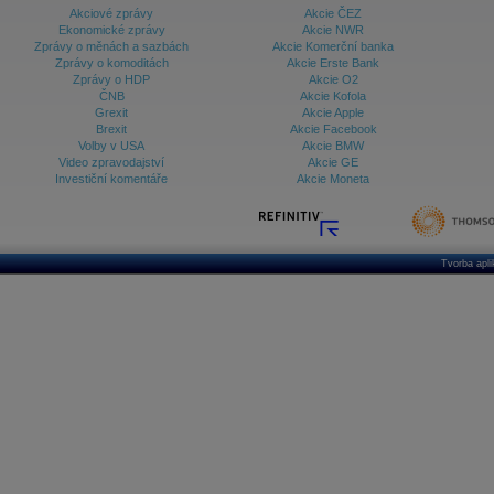
Akciové zprávy
Akcie ČEZ
Ekonomické zprávy
Akcie NWR
Zprávy o měnách a sazbách
Akcie Komerční banka
Zprávy o komoditách
Akcie Erste Bank
Zprávy o HDP
Akcie O2
ČNB
Akcie Kofola
Grexit
Akcie Apple
Brexit
Akcie Facebook
Volby v USA
Akcie BMW
Video zpravodajství
Akcie GE
Investiční komentáře
Akcie Moneta
Tvorba apl