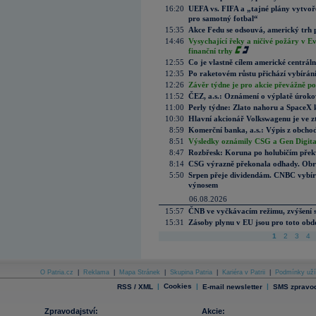
16:20
UEFA vs. FIFA a „tajné plány vytvoř
pro samotný fotbal“
15:35
Akce Fedu se odsouvá, americký trh 
14:46
Vysychající řeky a ničivé požáry v E
finanční trhy
12:55
Co je vlastně cílem americké centrál
12:35
Po raketovém růstu přichází vybírán
12:26
Závěr týdne je pro akcie převážně po
11:52
ČEZ, a.s.: Oznámení o výplatě úrok
11:00
Perly týdne: Zlato nahoru a SpaceX 
10:30
Hlavní akcionář Volkswagenu je ve z
8:59
Komerční banka, a.s.: Výpis z obchod
8:51
Výsledky oznámily CSG a Gen Digital
8:47
Rozbřesk: Koruna po holubičím přek
8:14
CSG výrazně překonala odhady. Obran
5:50
Srpen přeje dividendám. CNBC vybírá
výnosem
06.08.2026
15:57
ČNB ve vyčkávacím režimu, zvýšení s
15:31
Zásoby plynu v EU jsou pro toto obdo
1
2
3
4
O Patria.cz
|
Reklama
|
Mapa Stránek
|
Skupina Patria
|
Kariéra v Patrii
|
Podmínky uží
|
Cookies
|
|
RSS / XML
E-mail newsletter
SMS zpravod
Zpravodajství:
Akcie: