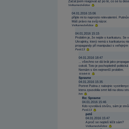
Začal jsem reagovat až po té, co se tu dese
Velkamedvědice
04.01.2016 15:06
přijde mi to naprosto relevalentní. Putinů
Máš právo na svůj názor.
Velkamedvědice
04.01.2016 15:15
Problém je, že nejde o karikaturu. Se v
Ukrajinky, který nemá s karikaturou n
propagandy při manipulaci s veřejným 
Peté13
04.01.2016 18:47
... všechno se dá brát jako propagan
cokoli. Toto je pochopitelně politick
Nemám s tím nejmenší problém.
☺lolek☺
Spravne
04.01.2016 15:35
Portret Putina z nabojnic vystrilenyc
ktera zpusobila smrt lidi na obou st
hm
Re: Spravne
04.01.2016 15:46
Kdo vyvolává stvůru, sám je stvůr
Peté13
peté
04.01.2016 15:47
A proč se nejdeš léčit sám?
Velkamedvědice