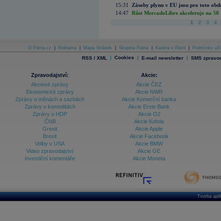
15:31
Zásoby plynu v EU jsou pro toto obdo
14:47
Růst MercadoLibre akceleruje na 50 %
1
2
3
4
O Patria.cz
|
Reklama
|
Mapa Stránek
|
Skupina Patria
|
Kariéra v Patrii
|
Podmínky uží
|
Cookies
|
|
RSS / XML
E-mail newsletter
SMS zpravod
Zpravodajství:
Akcie:
Akciové zprávy
Akcie ČEZ
Ekonomické zprávy
Akcie NWR
Zprávy o měnách a sazbách
Akcie Komerční banka
Zprávy o komoditách
Akcie Erste Bank
Zprávy o HDP
Akcie O2
ČNB
Akcie Kofola
Grexit
Akcie Apple
Brexit
Akcie Facebook
Volby v USA
Akcie BMW
Video zpravodajství
Akcie GE
Investiční komentáře
Akcie Moneta
Tvorba apl