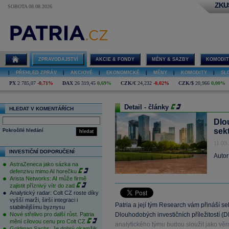
ZKU
SOBOTA 08.08.2026
ZPRAVODAJSTVÍ
AKCIE & FONDY
MĚNY & SAZBY
KOMODIT
|
PŘEHLED ZPRÁV
|
AKCIOVÉ
|
EKONOMICKÉ
|
MĚNY
|
KOMODITY
|
SL
PX
2 785,07
-0,71%
DAX
26 319,45
0,69%
CZK/€
24,232
-0,02%
CZK/$
20,966
0,00%
Detail - články
HLEDAT V KOMENTÁŘÍCH
Dlou
sekt
Pokročilé hledání
hledat
11.03
INVESTIČNÍ DOPORUČENÍ
Autor
AstraZeneca jako sázka na
defenzivu mimo AI horečku
Arista Networks: AI může firmě
zajistit příznivý vítr do zad
Analytický radar: Colt CZ roste díky
vyšší marži, širší integraci i
Patria a její tým Research vám přináší 
stabilnějšímu byznysu
Nové střelivo pro další růst. Patria
Dlouhodobých investičních příležitostí (
mění cílovou cenu pro Colt CZ
analytického týmu budou sloužit jako věr
Goldman Sachs: Je dobrý okamžik