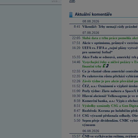
zde
.
více...
Aktuální komentáře
08.08.2026
8:41
Víkendář: Trhy nemají rády prázdné 
07.08.2026
22:05
Slabá data z trhu práce pomohla akc
17:51
Akcie v optimismu, průmysl v extrémn
16:20
UEFA vs. FIFA a „tajné plány vytvoř
pro samotný fotbal“
15:35
Akce Fedu se odsouvá, americký trh 
14:46
Vysychající řeky a ničivé požáry v E
finanční trhy
12:55
Co je vlastně cílem americké centrál
12:35
Po raketovém růstu přichází vybírán
12:26
Závěr týdne je pro akcie převážně po
11:52
ČEZ, a.s.: Oznámení o výplatě úrok
11:00
Perly týdne: Zlato nahoru a SpaceX 
10:30
Hlavní akcionář Volkswagenu je ve z
8:59
Komerční banka, a.s.: Výpis z obchod
8:51
Výsledky oznámily CSG a Gen Digital
8:47
Rozbřesk: Koruna po holubičím přek
8:14
CSG výrazně překonala odhady. Obran
5:50
Srpen přeje dividendám. CNBC vybírá
výnosem
06.08.2026
15:57
ČNB ve vyčkávacím režimu, zvýšení s