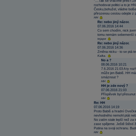
"....Tak se vracíme před r.1
rozhodovat politici a to je
Česku,bohužel, vládne bolšev
přirozenou cestou odejde z p
HH
Re: nebo jiný názor.
07.06.2016 14:44
Co sem chodím, nick jsem n
tomu nemám sebemenší 
tejape
Re: nebo jiný názor.
07.06.2016 14:36
Změna nicku - to se ptá te
Kalka.
No a ?
08.06.2016 10:21
7.6.2016 21:03 A ty ro
může jen Babiš. HH mám
smáznout ?
HH
HH je zde nový ?
07.06.2016 21:03
Příspěvek byl přesunu
HH
Re: HH
07.06.2016 14:19
Proto Babiš a hradní Ovečkin
nevhodného nemohl ptát nebo
No zatím stale lepší než za t
zase spějeme. Ještě štěstí
Putina na svoji ochranu. Bud
HH