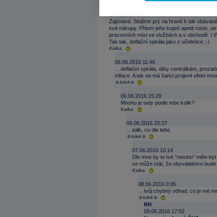
06.06.2016 10:00
Zajímavé. Stojíme prý na hraně k tak obávané 
své nákupy. Přitom jeho kupní apetit roste, utr
pracovních míst ve službách a v obchodě. I t
Tak tak, deflační spirála jako z učebnice ;-)
Kalka.
06.06.2016 11:46
... deflační spirála, díky centrálkám, proza
inflace. A tak se má šanci projevit efekt m
☺lolek☺
06.06.2016 15:29
Mnoho je tady podle tebe kolik?
Kalka.
06.06.2016 20:27
... tolik, co dle tebe.
☺lolek☺
07.06.2016 10:14
Dle mne by to tvé "mnoho" mělo být d
se může stát, že obyvatelstvo bude
Kalka.
08.06.2016 0:05
... tvůj chybný odhad, co je mé m
☺lolek☺
RH
09.06.2016 17:02