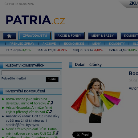
ZKU
ČTVRTEK 06.08.2026
ZPRAVODAJSTVÍ
AKCIE & FONDY
MĚNY & SAZBY
KOMODIT
|
PŘEHLED ZPRÁV
|
AKCIOVÉ
|
EKONOMICKÉ
|
MĚNY
|
KOMODITY
|
SL
PX
2 769,04
0,11%
DAX
26 126,30
-0,29%
NDQ
26 363,44
-0,83%
CZK/€
24,167
0,00%
Detail - články
HLEDAT V KOMENTÁŘÍCH
Boo
Pokročilé hledání
hledat
06.06
Autor
INVESTIČNÍ DOPORUČENÍ
AstraZeneca jako sázka na
defenzivu mimo AI horečku
Arista Networks: AI může firmě
zajistit příznivý vítr do zad
Analytický radar: Colt CZ roste díky
vyšší marži, širší integraci i
stabilnějšímu byznysu
Nové střelivo pro další růst. Patria
mění cílovou cenu pro Colt CZ
Goldman Sachs: Je dobrý okamžik