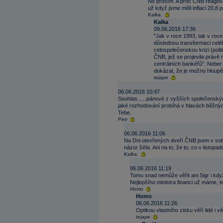
No prosím. A proč ČNB reagoval
už když jsme měli inflaci 20,8
Kalka.
Kalka
09.06.2016 17:36
"Jak v roce 1993, tak v roce
důslednou transformaci cel
celospolečenskou krizi (poli
ČNB, jež se projevila právě 
centrálních bankéřů". Neber
dokázat, že je možno hloupě
tejape
06.06.2016 10:47
Souhlas......pánové z vyšších společenský
jaké rozhodování probíhá v hlavách běžných
Tebe.
Petr
06.06.2016 11:06
Na Dni otevřených dveří ČNB jsem v sobot
názor šéfa. Ani na to, že to, co v listo
Kalka.
06.06.2016 11:19
Tomu snad nemůže věřit ani Sigr i kd
Nejlepšího ministra financi už máme, 
Homo
Homo
06.06.2016 11:26
Optikou vlastního zisku věří lidé i 
tejape