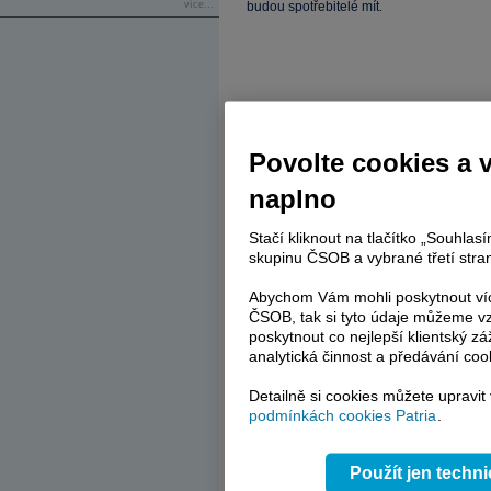
více...
budou spotřebitelé mít.
Investiční disclaimer
Čtěte více:
Povolte cookies a 
05.06.2016 6:00
Jak uklidnit vztahy s Ruskem a
naplno
Pokaždé, když mají být v EU zno
06.06.2016 9:10
Stačí kliknout na tlačítko „Souhla
Studená sprcha z amerického t
skupinu ČSOB a vybrané třetí stran
Po páteční “sprše” špatných zprá
06.06.2016 9:24
Abychom Vám mohli poskytnout víc
Růst mezd v ČR zrychluje
Pozitivní trend české ekonomiky, 
ČSOB, tak si tyto údaje můžeme vz
poskytnout co nejlepší klientský zá
analytická činnost a předávání coo
Tagy:
maloobchodní tržby
,
ekonomick
Detailně si cookies můžete upravit
podmínkách cookies Patria
.
Reklama
Použít jen techn
Váš názor