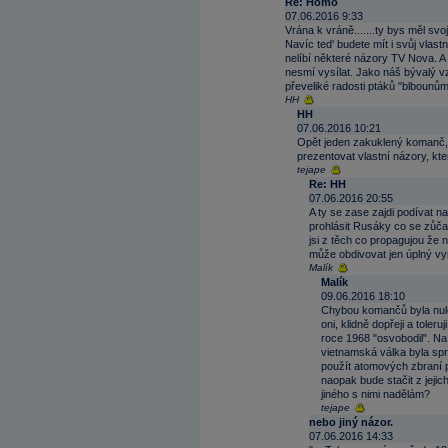
Re: Homo
07.06.2016 9:33
Vrána k vráně.......ty bys měl s
Navíc ted' budete mít i svůj vla
nelíbí některé názory TV Nova. A 
nesmí vysílat. Jako náš bývalý v
převeliké radosti ptáků "blbounů
HH
HH
07.06.2016 10:21
Opět jeden zakuklený komanč, k
prezentovat vlastní názory, kte
tejape
Re: HH
07.06.2016 20:55
A ty se zase zajdi podívat 
prohlásit Rusáky co se zůča
jsi z těch co propagujou že 
může obdivovat jen úplný v
Malík
Malík
09.06.2016 18:10
Chybou komančů byla nul
oni, klidně dopřeji a tole
roce 1968 "osvobodil". Na 
vietnamská válka byla spr
použít atomových zbraní p
naopak bude stačit z jeji
jiného s nimi nadělám?
tejape
nebo jiný názor.
07.06.2016 14:33