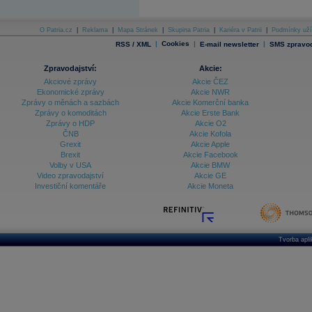
O Patria.cz
|
Reklama
|
Mapa Stránek
|
Skupina Patria
|
Kariéra v Patrii
|
Podmínky uží
|
Cookies
|
|
RSS / XML
E-mail newsletter
SMS zpravod
Zpravodajství:
Akcie:
Akciové zprávy
Akcie ČEZ
Ekonomické zprávy
Akcie NWR
Zprávy o měnách a sazbách
Akcie Komerční banka
Zprávy o komoditách
Akcie Erste Bank
Zprávy o HDP
Akcie O2
ČNB
Akcie Kofola
Grexit
Akcie Apple
Brexit
Akcie Facebook
Volby v USA
Akcie BMW
Video zpravodajství
Akcie GE
Investiční komentáře
Akcie Moneta
Tvorba apl