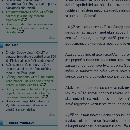
Streamovací služby i zábavní parky
dobrá spotřebitelská nálada s razant
dál táhnou růst zisků
rychlejším růstem
mezd
a zanedbatelno
Trh potrestal AMD příliš. AI příběh
situace domácností.
pokračuje a růst by měl dál
zrychlovat
SpaceX roste raketovým tempem,
I když se ekonomice daří a nákupy spotř
investory ale děsí účet za AI a
Starship
netroufají zdražovat spotřební zboží.
celková inflace) ukazuje další pokle
více...
potravinám, elektronice a meziročně le
IPO, M&A
Čínský čipový gigant CXMT při
A za co tedy lidé utrácejí více? Asi nepř
burzovním debutu vystřelil přes 500
je spojené s boomem realitního trhu. Po
%. Překonal i největší banku země
Stát by mohl dát na burzu až 40
zařizují či obnovují své byty a domy. So
procent akcií pražského letiště v
módu. A samozřejmě stále více si nové 
roce 2028, řekl Babiš
konce, což skoro dvacetiprocentní růst tr
Čínský Moonshot AI míří na burzu.
Jeho model Kimi K3 znovu rozvířil
debatu o budoucnosti AI
A tak jako obecně rostou celkové nákupy 
SK Hynix míří na Nasdaq. O jeden z
rok tak může znovu padnout rekord v p
největších burzovních debutů v
historii je obrovský zájem
sice může jít na vrub nerezidentským n
Nová vlna mega IPO hýbe trhy.
nové registrace vozů tento trend jen potvr
Rychlé zařazování do indexů
přináší šance i rizika
Vyšší chuť nakupovat Čechy neopustí nej
více...
mzdách
ukazují, že se finanční situace 
TÝDENNÍ PŘEHLEDY
nákupní možnosti. Vzhledem k tomu, že l