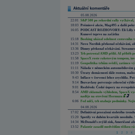
Aktuální komentáře
05.08.2026
22:01
S&P 500 po rekordní rally vyčkával,
18:03
Prémiové akcie, Mag495 a další pokr
16:05
PODCAST ROZHOVORY: Eli Lilly vs. 
Kunové teprve na začátku
15:18
Booking ukázal odolnost cestovního trh
14:31
Novo Nordisk překonal očekávání, akci
13:36
Disney překonal očekávání. Streamova
13:23
Trh potrestal AMD příliš. AI příběh p
11:58
SpaceX roste raketovým tempem, inves
11:19
Geopolitika trhům svědčí, zatímco v
11:11
Nálada v německém automobilovém prů
10:30
Útraty domácností dále rostou, malo
9:43
Inflace v červenci lehce zrychlila. Pot
9:14
Bezvavlasy potvrzuje celoroční výhl
9:01
Rozbřesk: České úspory na evropském
8:54
AMD zklamalo výhledem, SpaceX vydě
naděje na otevření Hormuzu
6:06
Fed mlčí, trh utahuje podmínky. Nejis
04.08.2026
17:02
Definitivní proražení stoletého trend
15:20
Spotify ve duhém kvartále neoslnilo. 
14:34
McDonald's zvýšil zisk, Američané ale
13:52
Palantir zasadil medvědům těžkou rá
1
2
3
4