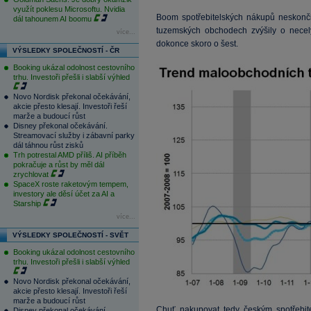
využít poklesu Microsoftu. Nvidia
Boom spotřebitelských nákupů neskonč
dál tahounem AI boomu
tuzemských obchodech zvýšily o necelý
více...
dokonce skoro o šest.
VÝSLEDKY SPOLEČNOSTÍ - ČR
Booking ukázal odolnost cestovního
trhu. Investoři přešli i slabší výhled
Novo Nordisk překonal očekávání,
akcie přesto klesají. Investoři řeší
marže a budoucí růst
Disney překonal očekávání.
Streamovací služby i zábavní parky
dál táhnou růst zisků
Trh potrestal AMD příliš. AI příběh
pokračuje a růst by měl dál
zrychlovat
SpaceX roste raketovým tempem,
investory ale děsí účet za AI a
Starship
více...
VÝSLEDKY SPOLEČNOSTÍ - SVĚT
Booking ukázal odolnost cestovního
trhu. Investoři přešli i slabší výhled
Novo Nordisk překonal očekávání,
akcie přesto klesají. Investoři řeší
marže a budoucí růst
Chuť nakupovat tedy českým spotřebi
Disney překonal očekávání.