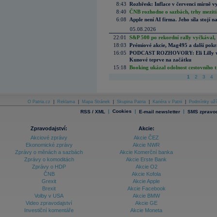
8:43
Rozbřesk: Inflace v červenci mírně v
8:40
ČNB rozhodne o sazbách, trhy mezitím
6:08
Apple není AI firma. Jeho síla stojí n
05.08.2026
22:01
S&P 500 po rekordní rally vyčkával,
18:03
Prémiové akcie, Mag495 a další pokr
16:05
PODCAST ROZHOVORY: Eli Lilly vs. 
Kunové teprve na začátku
15:18
Booking ukázal odolnost cestovního trh
1
2
3
4
O Patria.cz
|
Reklama
|
Mapa Stránek
|
Skupina Patria
|
Kariéra v Patrii
|
Podmínky uží
|
Cookies
|
|
RSS / XML
E-mail newsletter
SMS zpravod
Zpravodajství:
Akcie:
Akciové zprávy
Akcie ČEZ
Ekonomické zprávy
Akcie NWR
Zprávy o měnách a sazbách
Akcie Komerční banka
Zprávy o komoditách
Akcie Erste Bank
Zprávy o HDP
Akcie O2
ČNB
Akcie Kofola
Grexit
Akcie Apple
Brexit
Akcie Facebook
Volby v USA
Akcie BMW
Video zpravodajství
Akcie GE
Investiční komentáře
Akcie Moneta