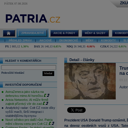
ZKU
PÁTEK 07.08.2026
ZPRAVODAJSTVÍ
AKCIE & FONDY
MĚNY & SAZBY
KOMODIT
|
PŘEHLED ZPRÁV
|
AKCIOVÉ
|
EKONOMICKÉ
|
MĚNY
|
KOMODITY
|
SL
PX
2 805,12
1,30%
DAX
26 140,13
0,05%
NDQ
26 348,35
-0,06%
CZK/€
24,222
0,01%
Detail - články
HLEDAT V KOMENTÁŘÍCH
Tru
na 
Pokročilé hledání
hledat
03.12
INVESTIČNÍ DOPORUČENÍ
Autor
AstraZeneca jako sázka na
defenzivu mimo AI horečku
Arista Networks: AI může firmě
zajistit příznivý vítr do zad
Analytický radar: Colt CZ roste díky
vyšší marži, širší integraci i
stabilnějšímu byznysu
Nové střelivo pro další růst. Patria
Prezident USA Donald Trump oznámil, ž
mění cílovou cenu pro Colt CZ
na dovoz osobních vozů z USA. Tato 
Goldman Sachs: Je dobrý okamžik