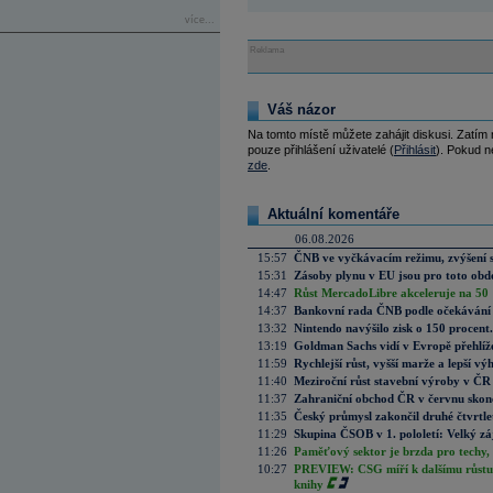
více...
Reklama
Váš názor
Na tomto místě můžete zahájit diskusi. Zatím
pouze přihlášení uživatelé (
Přihlásit
). Pokud ne
zde
.
Aktuální komentáře
06.08.2026
15:57
ČNB ve vyčkávacím režimu, zvýšení s
15:31
Zásoby plynu v EU jsou pro toto obdo
14:47
Růst MercadoLibre akceleruje na 50 %
14:37
Bankovní rada ČNB podle očekávání 
13:32
Nintendo navýšilo zisk o 150 procen
13:19
Goldman Sachs vidí v Evropě přehlíže
11:59
Rychlejší růst, vyšší marže a lepší v
11:40
Meziroční růst stavební výroby v ČR
11:37
Zahraniční obchod ČR v červnu skonč
11:35
Český průmysl zakončil druhé čtvrtlet
11:29
Skupina ČSOB v 1. pololetí: Velký zá
11:26
Paměťový sektor je brzda pro techy,
10:27
PREVIEW: CSG míří k dalšímu růstu.
knihy