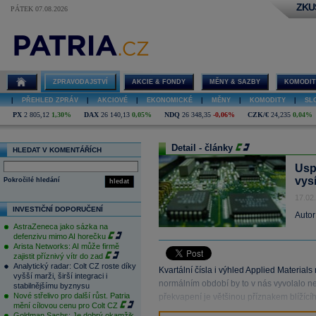
ZKU
PÁTEK 07.08.2026
ZPRAVODAJSTVÍ
AKCIE & FONDY
MĚNY & SAZBY
KOMODIT
|
PŘEHLED ZPRÁV
|
AKCIOVÉ
|
EKONOMICKÉ
|
MĚNY
|
KOMODITY
|
SL
PX
2 805,12
1,30%
DAX
26 140,13
0,05%
NDQ
26 348,35
-0,06%
CZK/€
24,235
0,04%
Detail - články
HLEDAT V KOMENTÁŘÍCH
Usp
vysí
Pokročilé hledání
hledat
17.02
INVESTIČNÍ DOPORUČENÍ
Autor
AstraZeneca jako sázka na
defenzivu mimo AI horečku
Arista Networks: AI může firmě
zajistit příznivý vítr do zad
Analytický radar: Colt CZ roste díky
Kvartální čísla i výhled Applied Material
vyšší marži, širší integraci i
normálním období by to v nás vyvolalo ner
stabilnějšímu byznysu
Nové střelivo pro další růst. Patria
překvapení je většinou příznakem blížící
mění cílovou cenu pro Colt CZ
Goldman Sachs: Je dobrý okamžik