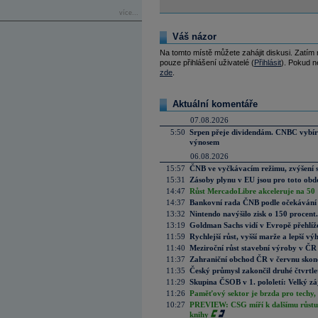
více...
Váš názor
Na tomto místě můžete zahájit diskusi. Zatím
pouze přihlášení uživatelé (
Přihlásit
). Pokud ne
zde
.
Aktuální komentáře
07.08.2026
5:50
Srpen přeje dividendám. CNBC vybírá
výnosem
06.08.2026
15:57
ČNB ve vyčkávacím režimu, zvýšení s
15:31
Zásoby plynu v EU jsou pro toto obdo
14:47
Růst MercadoLibre akceleruje na 50 %
14:37
Bankovní rada ČNB podle očekávání 
13:32
Nintendo navýšilo zisk o 150 procen
13:19
Goldman Sachs vidí v Evropě přehlíže
11:59
Rychlejší růst, vyšší marže a lepší v
11:40
Meziroční růst stavební výroby v ČR
11:37
Zahraniční obchod ČR v červnu skonč
11:35
Český průmysl zakončil druhé čtvrtlet
11:29
Skupina ČSOB v 1. pololetí: Velký zá
11:26
Paměťový sektor je brzda pro techy,
10:27
PREVIEW: CSG míří k dalšímu růstu.
knihy