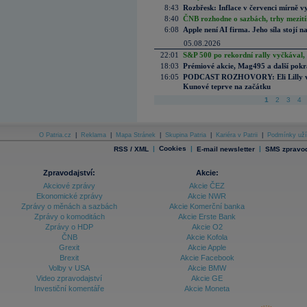
8:43
Rozbřesk: Inflace v červenci mírně v
8:40
ČNB rozhodne o sazbách, trhy mezitím
6:08
Apple není AI firma. Jeho síla stojí n
05.08.2026
22:01
S&P 500 po rekordní rally vyčkával,
18:03
Prémiové akcie, Mag495 a další pokr
16:05
PODCAST ROZHOVORY: Eli Lilly vs. 
Kunové teprve na začátku
1
2
3
4
O Patria.cz
|
Reklama
|
Mapa Stránek
|
Skupina Patria
|
Kariéra v Patrii
|
Podmínky uží
|
Cookies
|
|
RSS / XML
E-mail newsletter
SMS zpravod
Zpravodajství:
Akcie:
Akciové zprávy
Akcie ČEZ
Ekonomické zprávy
Akcie NWR
Zprávy o měnách a sazbách
Akcie Komerční banka
Zprávy o komoditách
Akcie Erste Bank
Zprávy o HDP
Akcie O2
ČNB
Akcie Kofola
Grexit
Akcie Apple
Brexit
Akcie Facebook
Volby v USA
Akcie BMW
Video zpravodajství
Akcie GE
Investiční komentáře
Akcie Moneta